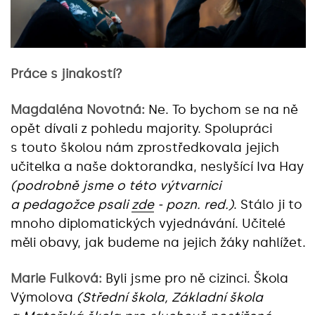
Práce s jinakostí?
Magdaléna Novotná:
Ne. To bychom se na ně
opět dívali z pohledu majority. Spolupráci
s touto školou nám zprostředkovala jejich
učitelka a naše doktorandka, neslyšící Iva Hay
(podrobně jsme o této výtvarnici
a pedagožce psali
zde
- pozn. red.)
. Stálo ji to
mnoho diplomatických vyjednávání. Učitelé
měli obavy, jak budeme na jejich žáky nahlížet.
Marie Fulková:
Byli jsme pro ně cizinci. Škola
Výmolova
(Střední škola, Základní škola