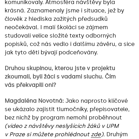
komunikovaly. Atmosféra návštěvy byla
krásná. Zaznamenaly jsme i situace, jež by
člověk z hlediska zažitých předsudků
neočekával. I malí školáci se zájmem
studovali velice složité texty odborných
popisků, což nás vedlo i dalšímu závěru, a sice
jak tyto děti bývají podceňovány.
Druhou skupinou, kterou jste v projektu
zkoumali, byli žáci s vadami sluchu. Čím
vás překvapili oni?
Magdaléna Novotná:
Jako naprosto klíčové
se ukázalo zajistit tlumočníky, přepisovatele,
bez nichž by program nemohl proběhnout
(video z návštěvy neslyšících žáků v UPM
v Praze si můžete prohlédnout
zde
).
Druhým