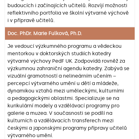
budoucích i začínajících učitelů. Rozvíjí možnosti
reflektivního portfolia ve školní výtvarné výchově
i v přípravě učitelů.
Doc. PhDr. Marie Fulková, Ph.D.
Je vedoucí výzkumného programu a vědeckou
mentorkou v doktorských studiích katedry
výtvarné výchovy PedF UK. Zodpovídá rovněž za
výzkumnou zahraniční agendu katedry. Zabývá se
vizuální gramotností a nelineárním učením –
percepcí výtvarného umění u dětí a mládeže,
dynamikou vztahů mezi uměleckými, kulturními
a pedagogickými oblastmi. Specializuje se na
kurikulární modely a vzdělávací programy pro
galerie a muzea. V současnosti se podílí na
kulturních a vzdělávacích transferech mezi
českými a japonskými programy přípravy učitelů
výtvarného umění.