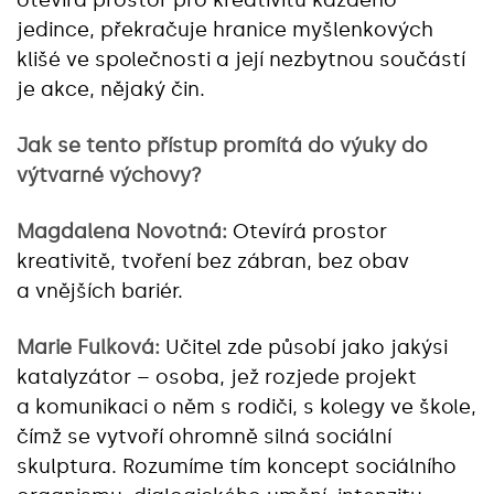
otevírá prostor pro kreativitu každého
jedince, překračuje hranice myšlenkových
klišé ve společnosti a její nezbytnou součástí
je akce, nějaký čin.
Jak se tento přístup promítá do výuky do
výtvarné výchovy?
Magdalena Novotná:
Otevírá prostor
kreativitě, tvoření bez zábran, bez obav
a vnějších bariér.
Marie Fulková:
Učitel zde působí jako jakýsi
katalyzátor – osoba, jež rozjede projekt
a komunikaci o něm s rodiči, s kolegy ve škole,
čímž se vytvoří ohromně silná sociální
skulptura. Rozumíme tím koncept sociálního