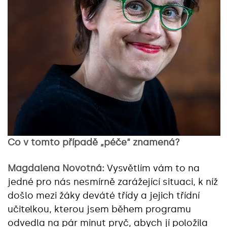
Co v tomto případě „péče“ znamená?
Magdalena Novotná:
Vysvětlím vám to na
jedné pro nás nesmírně zarážející situaci, k níž
došlo mezi žáky deváté třídy a jejich třídní
učitelkou, kterou jsem během programu
odvedla na pár minut pryč, abych jí položila