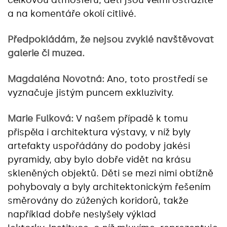
celkovou atmosféru, děti jsou velmi ostražité
a na komentáře okolí citlivé.
Předpokládám, že nejsou zvyklé navštěvovat
galerie či muzea.
Magdaléna Novotná:
Ano, toto prostředí se
vyznačuje jistým puncem exkluzivity.
Marie Fulková:
V našem případě k tomu
přispěla i architektura výstavy, v níž byly
artefakty uspořádány do podoby jakési
pyramidy, aby bylo dobře vidět na krásu
skleněných objektů. Děti se mezi nimi obtížně
pohybovaly a byly architektonickým řešením
směrovány do zúžených koridorů, takže
například dobře neslyšely výklad