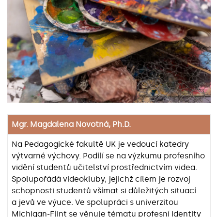
Mgr. Magdalena Novotná, Ph.D.
Na Pedagogické fakultě UK je vedoucí katedry
výtvarné výchovy. Podílí se na výzkumu profesního
vidění studentů učitelství prostřednictvím videa.
Spolupořádá videokluby, jejichž cílem je rozvoj
schopnosti studentů všímat si důležitých situací
a jevů ve výuce. Ve spolupráci s univerzitou
Michigan-Flint se věnuje tématu profesní identity