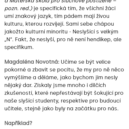
a Mateřská škola pro sluchově postižené –
pozn. red.)
je specifická tím, že všichni žáci
umí znakový jazyk, tím pádem mají živou
kulturu, kterou rozvíjejí. Sami sebe chápou
jakožto kulturní minoritu - Neslyšící s velkým
„N“. Fakt, že neslyší, pro ně není hendikep, ale
specifikum.
Magdaléna Novotná:
Učíme se být velice
pokorné a zbavit se pocitu, že my pro ně něco
vymýšlíme a děláme, jako bychom jim nesly
nějaký dar. Získaly jsme mnoho i dílčích
zkušeností, které nepřestávají být šokující pro
naše slyšící studenty, respektive pro budoucí
učitele, stejně jako byly na začátku pro nás.
Například?