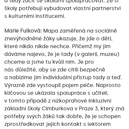
a tedy začít se školami spolupracovat. Že si
školy potřebují vybudovat vlastní partnerství
s kulturními institucemi.
Marie Fulková:
Mapa zaměřená na sociálně
znevýhodněné žáky ukazuje, že jde o děti,
které nikdo nikde nechce. Přičemž my jim
dáváme najevo, že je tady (v galerii, muzeu)
chceme a jsme tu kvůli nim. Je pro
nás důležité, aby se zde cítili bezpečně
a nabízíme jim individuální přístup tady a teď.
Výrazně zde vystoupil pojem péče. Naprosto
klíčovou se ukázala spolupráce s učiteli,
v tomto případě z nízkoprahové inkluzivní
základní školy Cimburkova v Praze 3, který zná
potřeby svých žáků tak dobře, že je schopen
zprostředkovat jejich kontakt s lektorem