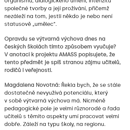
organismu, dialogického umění, intenzitu
společné tvorby a její prožívání, přičemž
nezáleží na tom, jestli někdo je nebo není
statusově „umělec“.
Opravdu se výtvarná výchova dnes na
českých školách tímto způsobem vyučuje?
V anotaci k projektu AMASS popisujete, že
tento předmět je spíš stranou zájmu učitelů,
rodičů i veřejnosti.
Magdalena Novotná:
Řekla bych, že se stále
dostatečně nevyužívá potenciálu, který
v sobě výtvarná výchova má. Nicméně
pedagogické pole je velmi různorodé a řada
učitelů s těmito aspekty umí pracovat velmi
dobře. Záleží na typu školy, na regionu.