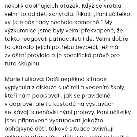
několik doplňujících otázek. Když se vrátila,
velmi to od dětí schytala. Říkali: „Paní učitelko,
vy jste nás tady nechala samotné.“ My
výzkumnice jsme byly velmi překvapené, že
takto reagovali patnáctiletí lidé. Velmi dobře
to ukázalo jejich potřebu bezpečí, jež má
zvláštní pravidla a je specifická právě pro
tuto skupinu.
Marie Fulková:
Další nepěkná situace
vyplynula z diskuze s učiteli a vedením školy,
kteří nám popisovali, jak se pravidelně
v dopravě, ale i u kustodů na výstavách
setkávají s nenávistnými projevy. Paní učitelky
jsou připravené vystupovat jakožto
obhájkyně dětí, takové situace ovlivňují