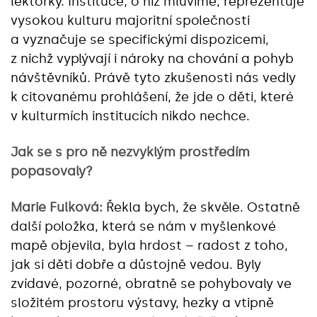
lektorky. Instituce, o níž mluvíme, reprezentuje
vysokou kulturu majoritní společnosti
a vyznačuje se specifickými dispozicemi,
z nichž vyplývají i nároky na chování a pohyb
návštěvníků. Právě tyto zkušenosti nás vedly
k citovanému prohlášení, že jde o děti, které
v kulturmích institucích nikdo nechce.
Jak se s pro ně nezvyklým prostředím
popasovaly?
Marie Fulková:
Řekla bych, že skvěle. Ostatně
další položka, která se nám v myšlenkové
mapě objevila, byla hrdost – radost z toho,
jak si děti dobře a důstojně vedou. Byly
zvídavé, pozorné, obratně se pohybovaly ve
složitém prostoru výstavy, hezky a vtipně