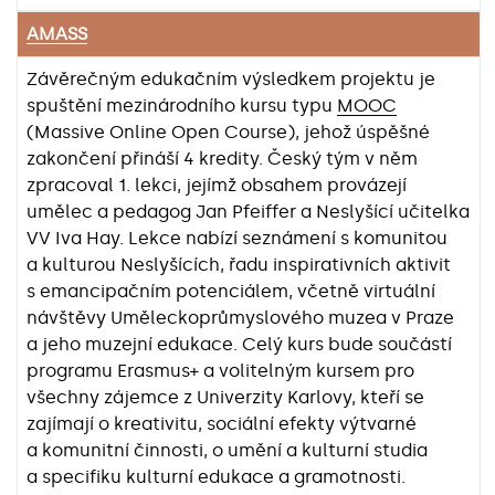
AMASS
Závěrečným edukačním výsledkem projektu je
spuštění mezinárodního kursu typu
MOOC
(Massive Online Open Course), jehož úspěšné
zakončení přináší 4 kredity. Český tým v něm
zpracoval 1. lekci, jejímž obsahem provázejí
umělec a pedagog Jan Pfeiffer a Neslyšící učitelka
VV Iva Hay. Lekce nabízí seznámení s komunitou
a kulturou Neslyšících, řadu inspirativních aktivit
s emancipačním potenciálem, včetně virtuální
návštěvy Uměleckoprůmyslového muzea v Praze
a jeho muzejní edukace. Celý kurs bude součástí
programu Erasmus+ a volitelným kursem pro
všechny zájemce z Univerzity Karlovy, kteří se
zajímají o kreativitu, sociální efekty výtvarné
a komunitní činnosti, o umění a kulturní studia
a specifiku kulturní edukace a gramotnosti.