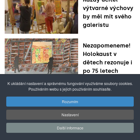
výtvarné výchovy
by měl mít svého
galeristu
Nezapomeneme!
Holokaust v
dětech rezonuje i
po 75 letech
K ukládání nastavení a správnému fungování využíváme soubory cookies.
Používáním webu s jejich používáním souhlasíte.
K inkluzi: Kdo
chce učit, musí si
Rozumím
umět nastavit
Nastavení
podmínky
Další informace