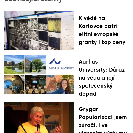
K vědě na
Karlovce patří
elitní evropské
granty i top ceny
Aarhus
University: Důraz
na vědu a její
společenský
dopad
Grygar:
Popularizaci jsem
zúročil i ve