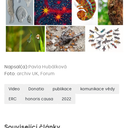
Napsal(a):
Pavla Hubálková
Foto:
archiv UK, Forum
Video
Donatio
publikace
komunikace vědy
ERC
honoris causa
2022
Související články