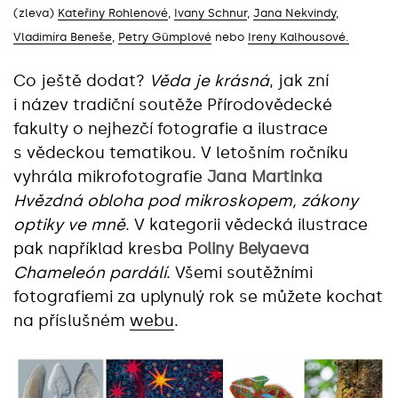
(zleva)
Kateřiny Rohlenové
,
Ivany Schnur
,
Jana Nekvindy
,
Vladimíra Beneše
,
Petry Gümplové
nebo
Ireny Kalhousové.
Co ještě dodat?
Věda je krásná
, jak zní
i název tradiční soutěže Přírodovědecké
fakulty o nejhezčí fotografie a ilustrace
s vědeckou tematikou. V letošním ročníku
vyhrála mikrofotografie
Jana Martinka
Hvězdná obloha pod mikroskopem, zákony
optiky ve mně
. V kategorii vědecká ilustrace
pak například kresba
Poliny Belyaeva
Chameleón pardálí
. Všemi soutěžními
fotografiemi za uplynulý rok se můžete kochat
na příslušném
webu
.