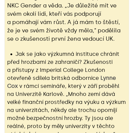
NKC Gender a věda. „Je důležité mít ve
svém okolí lidi, kteří vás podporují
a pomáhají vám růst. A já mám to štěstí,
že je ve svém životě vždy měla,“ podělila
se o zkušenosti první žena vedoucí UK.
• Jak se jako výzkumná instituce chránit
před hrozbami ze zahraničí? Zkušenosti
a přístupy z Imperial College London
otevřeně sdílela britská odbornice
Lynne
Cox
v rámci semináře, který v září proběhl
na Univerzitě Karlově. „‎Mnoho zemí dává
velké finanční prostředky na výuku a výzkum
na univerzitách, někdy ale trochu opomíjí
možné bezpečnostní hrozby. Ty jsou ale
reálné, proto by měly univerzity v těchto