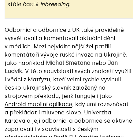
stále častý
inbreeding
.
Odborníci a odbornice z UK také pravidelně
vysvětlovali a komentovali aktuální dění
v médiích. Mezi nejviditelnější žel patřili
komentátoři vývoje ruské invaze na Ukrajině,
jako například
Michal Smetana
nebo
Jan
Ludvík
. V této souvislosti svých znalostí využili
i vědci z Matfyzu, kteří velmi rychle vyvinuli
česko-ukrajinský
slovník
založený na
strojovém překladu, jenž funguje i jako
Android mobilní aplikace
, kdy umí rozeznávat
a překládat i mluvené slovo. Univerzita
Karlova a její odborníci a odbornice se aktivně
zapojovali i v souvislosti s českým