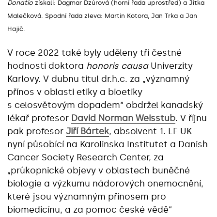
Donatio
získali: Dagmar Dzúrová (horní řada uprostřed) a Jitka
Malečková. Spodní řada zleva: Martin Kotora, Jan Trka a Jan
Hajič.
V roce 2022 také byly uděleny tři čestné
hodnosti doktora
honoris causa
Univerzity
Karlovy. V dubnu titul dr.h.c. za „významný
přínos v oblasti etiky a bioetiky
s celosvětovým dopadem“ obdržel kanadský
lékař profesor
David Norman Weisstub
. V říjnu
pak profesor
Jiří Bártek
, absolvent 1. LF UK
nyní působící na Karolinska Institutet a Danish
Cancer Society Research Center, za
„průkopnické objevy v oblastech buněčné
biologie a výzkumu nádorových onemocnění,
které jsou významným přínosem pro
biomedicínu, a za pomoc české vědě“