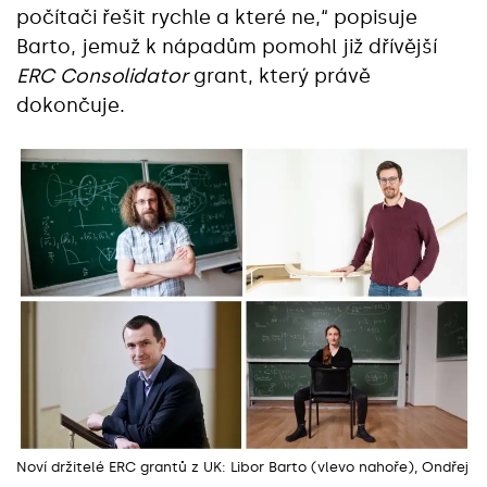
počítači řešit rychle a které ne,“ popisuje
Barto, jemuž k nápadům pomohl již dřívější
ERC Consolidator
grant, který právě
dokončuje.
Noví držitelé ERC grantů z UK: Libor Barto (vlevo nahoře), Ondřej