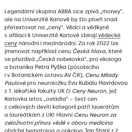
Legendární skupina ABBA sice zpívá „money“,
ale na Univerzitě Karlově by šlo píseň snad
přetextovat na „ceny“. Vědci a vědkyně
s afiliací k Univerzitě Karlově sbírají
vědecké
ceny
národní i mezinárodní. Za rok 2022 lze
jmenovat například cenu
Česká hlava
, které
se přezdívá „Česká nobelovka“, pro ekologa
a botanika
Petra Pyška
(působícího
i v Botanickém ústavu AV ČR),
Cenu Milady
Paulové
pro neuroložku
Evu Kubalu Havrdovou
z 1. lékařské fakulty UK či
Ceny Neuron
, jež
Karlovka letos „ovládla“ – šest cen
z celkových devíti kategorií patří lauerátům
a laureátkám z UK! Hlavní
Cenu Neuron za
celoživotní přínos vědě v oboru medicína
obdržel hematolog a onkolog
Jan Starý
z 2.