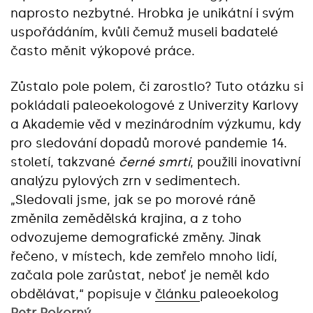
naprosto nezbytné. Hrobka je unikátní i svým
uspořádáním, kvůli čemuž museli badatelé
často měnit výkopové práce.
Zůstalo pole polem, či zarostlo? Tuto otázku si
pokládali paleoekologové z Univerzity Karlovy
a Akademie věd v mezinárodním výzkumu, kdy
pro sledování dopadů morové pandemie 14.
století, takzvané
černé smrti
, použili inovativní
analýzu pylových zrn v sedimentech.
„Sledovali jsme, jak se po morové ráně
změnila zemědělská krajina, a z toho
odvozujeme demografické změny. Jinak
řečeno, v místech, kde zemřelo mnoho lidí,
začala pole zarůstat, neboť je neměl kdo
obdělávat,“ popisuje v
článku
paleoekolog
Petr Pokorný
.