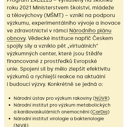
roku 2021 Ministerstvem školství, mládeže
a tělovýchovy (MŠMT) – vznikl na podporu
výzkumu, experimentálního vývoje a inovace
ve zdravotnictví v rámci
Národního plánu
obnovy
. Vědecké instituce napříč Českem
spojily síly a vzniklo pět „virtuálních“
výzkumných center, které jsou štědře
financované z prostředků Evropské
unie. Spojení sil by mělo zlepšit efektivitu
výzkumů a rychlejší reakce na aktuální
i budoucí výzvy. Konkrétně se jedná o:
Národní ústav pro výzkum rakoviny (
NÚVR
)
Národní institut pro výzkum metabolických
a kardiovaskulárních onemocnění (
CarDia
)
Národní institut virologie a bakteriologie
(
NIVB
)