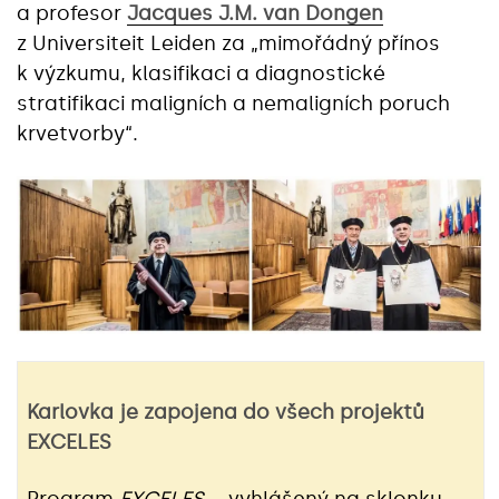
a profesor
Jacques J.M. van Dongen
z Universiteit Leiden za „mimořádný přínos
k výzkumu, klasifikaci a diagnostické
stratifikaci maligních a nemaligních poruch
krvetvorby“.
Karlovka je zapojena do všech projektů
EXCELES
Program
EXCELES
– vyhlášený na sklonku