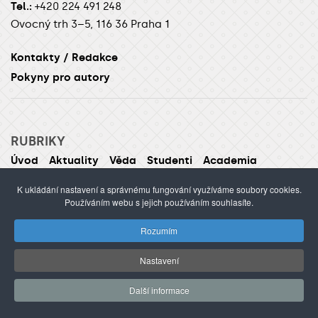
Tel.:
+420 224 491 248
Ovocný trh 3–5, 116 36 Praha 1
Kontakty / Redakce
Pokyny pro autory
RUBRIKY
Úvod
Aktuality
Věda
Studenti
Academia
Alumni
Focus
K ukládání nastavení a správnému fungování využíváme soubory cookies.
Používáním webu s jejich používáním souhlasíte.
ŽÁNRY
Rozumím
Audio
Video
Galerie
Rozhovor
Reportáž
Komentář
Analýza
Nastavení
Další informace
TÉMATA
UK inspiruje
Rovné příležitosti
AI univerzita