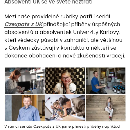
Absolventi UK se ve světě neztratí
Mezi naše pravidelné rubriky patří i seriál
Czexpats z UK
přinášející příběhy úspěšných
absolventů a absolventek Univerzity Karlovy,
kteří vědecky působí v zahraničí, ale většinou
s Českem zůstávají v kontaktu a někteří se
dokonce obohaceni o nové zkušenosti vracejí.
V rámci seriálu Czexpats z UK jsme přinesli příběhy například