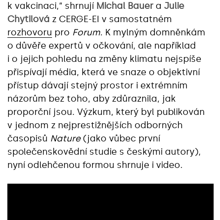
k vakcinaci,“ shrnují
Michal Bauer
a
Julie
Chytilová
z CERGE-EI v samostatném
rozhovoru
pro
Forum
. K mylným domněnkám
o důvěře expertů v očkování, ale například
i o jejich pohledu na změny klimatu nejspíše
přispívají média, která ve snaze o objektivní
přístup dávají stejný prostor i extrémním
názorům bez toho, aby zdůraznila, jak
proporční jsou. Výzkum, který byl publikován
v jednom z nejprestižnějších odborných
časopisů
Nature
(jako vůbec první
společenskovědní studie s českými autory),
nyní odlehčenou formou shrnuje i video.