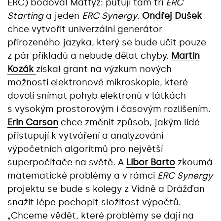
ERC) bodoval Matfyz: putují tam tři
ERC
Starting
a jeden
ERC Synergy
.
Ondřej Dušek
chce vytvořit univerzální generátor
přirozeného jazyka, který se bude učit pouze
z pár příkladů a nebude dělat chyby.
Martin
Kozák
získal grant na výzkum nových
možností elektronové mikroskopie, které
dovolí snímat pohyb elektronů v látkách
s vysokým prostorovým i časovým rozlišením.
Erin Carson
chce změnit způsob, jakým lidé
přistupují k vytváření a analyzování
výpočetních algoritmů pro největší
superpočítače na světě. A
Libor Barto
zkoumá
matematické problémy a v rámci
ERC Synergy
projektu se bude s kolegy z Vídně a Drážďan
snažit lépe pochopit složitost výpočtů.
„Chceme vědět, které problémy se dají na