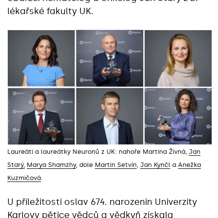
lékařské fakulty UK.
Laureáti a laureátky Neuronů z UK: nahoře Martina Živná,
Jan
Starý,
Marya Shamzhy
, dole
Martin Setvín
,
Jan Kynčl
a
Anežka
Kuzmičová
.
U příležitosti oslav 674. narozenin Univerzity
Karlovy pětice vědců a vědkyň získala