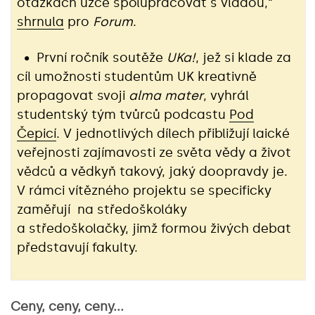
otázkách úzce spolupracovat s vládou,“
shrnula
pro
Forum
.
• První ročník soutěže
UKa!
, jež si klade za
cíl umožnosti studentům UK kreativně
propagovat svoji
alma mater
, vyhrál
studentský tým tvůrců podcastu
Pod
Čepicí
. V jednotlivých dílech přibližují laické
veřejnosti zajímavosti ze světa vědy a život
vědců a vědkyň takový, jaký doopravdy je.
V rámci vítězného projektu se specificky
zaměřují na středoškoláky
a středoškolačky, jimž formou živých debat
představují fakulty.
Ceny, ceny, ceny...