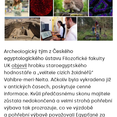
Archeologický
tým z Českého
egyptologického ústavu
Filozofické fakulty
UK
objevil
hrobku staroegyptského
hodnostáře a „velitele cizích žoldnéřů“
Vahibre-meri-Neita. Ačkoliv byla vykradena již
v antických časech, poskytuje cenné
informace. Kvůli předčasnému skonu majitele
zůstala nedokončená a velmi strohá pohřební
výbava tak prozrazuje, co ve výzdobě
a pohřební výbavě považovali Egypťané za