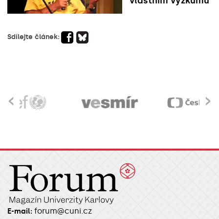
vlastním výzkumu
Sdílejte článek:
‹
›
forum@cuni.cz
E-mail: