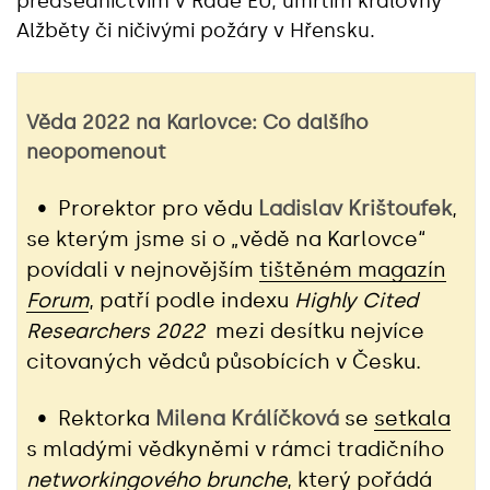
předsednictvím v Radě EU, úmrtím královny
Alžběty či ničivými požáry v Hřensku.
Věda 2022 na Karlovce: Co dalšího
neopomenout
• Prorektor pro vědu
Ladislav Krištoufek
,
se kterým jsme si o „vědě na Karlovce“
povídali v nejnovějším
tištěném magazín
Forum
, patří podle indexu
Highly Cited
Researchers 2022
mezi desítku nejvíce
citovaných vědců působících v Česku.
• Rektorka
Milena Králíčková
se
setkala
s mladými vědkyněmi v rámci tradičního
networkingového brunche
, který pořádá