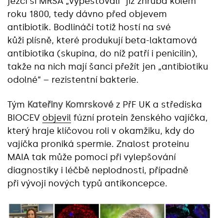
ježci si MRSA „vypěstovali“ již zhruba kolem
roku 1800, tedy dávno před objevem
antibiotik. Bodlináči totiž hostí na své
kůži plísně, které produkují beta-laktamová
antibiotika (skupina, do níž patří i penicilin),
takže na nich mají šanci přežít jen „antibiotiku
odolné“ – rezistentní bakterie.
Tým
Kateřiny Komrskové
z PřF UK a střediska
BIOCEV
objevil
fúzní protein ženského vajíčka,
který hraje klíčovou roli v okamžiku, kdy do
vajíčka proniká spermie. Znalost proteinu
MAIA tak může pomoci při vylepšování
diagnostiky i léčbě neplodnosti, případně
při vývoji nových typů antikoncepce.