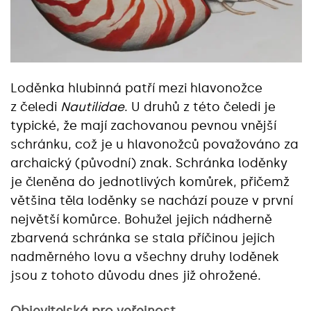
Loděnka hlubinná patří mezi hlavonožce
z čeledi
Nautilidae
. U druhů z této čeledi je
typické, že mají zachovanou pevnou vnější
schránku, což je u hlavonožců považováno za
archaický (původní) znak. Schránka loděnky
je členěna do jednotlivých komůrek, přičemž
většina těla loděnky se nachází pouze v první
největší komůrce. Bohužel jejich nádherně
zbarvená schránka se stala příčinou jejich
nadměrného lovu a všechny druhy loděnek
jsou z tohoto důvodu dnes již ohrožené.
Objevitelská pro veřejnost