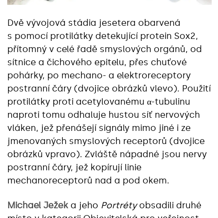
Dvě vývojová stádia jesetera obarvená
s pomocí protilátky detekující protein Sox2,
přítomný v celé řadě smyslových orgánů, od
sítnice a čichového epitelu, přes chuťové
pohárky, po mechano- a elektroreceptory
postranní čáry (dvojice obrázků vlevo). Použití
protilátky proti acetylovanému α-tubulinu
naproti tomu odhaluje hustou síť nervových
vláken, jež přenášejí signály mimo jiné i ze
jmenovaných smyslových receptorů (dvojice
obrázků vpravo). Zvláště nápadné jsou nervy
postranní čáry, jež kopírují linie
mechanoreceptorů nad a pod okem.
Michael Ježek
a jeho
Portréty
obsadili druhé