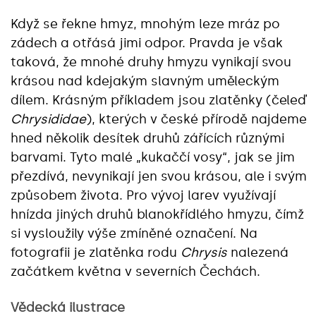
Když se řekne hmyz, mnohým leze mráz po
zádech a otřásá jimi odpor. Pravda je však
taková, že mnohé druhy hmyzu vynikají svou
krásou nad kdejakým slavným uměleckým
dílem. Krásným příkladem jsou zlatěnky (čeleď
Chrysididae
), kterých v české přírodě najdeme
hned několik desítek druhů zářících různými
barvami. Tyto malé „kukaččí vosy“, jak se jim
přezdívá, nevynikají jen svou krásou, ale i svým
způsobem života. Pro vývoj larev využívají
hnízda jiných druhů blanokřídlého hmyzu, čímž
si vysloužily výše zmíněné označení. Na
fotografii je zlatěnka rodu
Chrysis
nalezená
začátkem května v severních Čechách.
Vědecká ilustrace