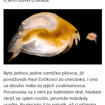
a jeho
David a Goliáš
.
Byla jednou jedna samička pilovce, již
považovali mezi čočkovci za otesánka. I ona
se dlouho měla za jejich soukmenovce.
Potulovala se s nimi po bahnitém dně, hledala
skrýš ve spleti rostlin, jenomže málokdy
uspěla. Rozmrzelo ji to natolik, až si přiznala,