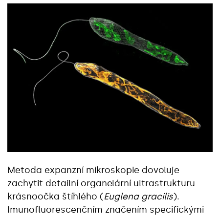
Metoda expanzní mikroskopie dovoluje
zachytit detailní organelární ultrastrukturu
krásnoočka štíhlého (
Euglena gracilis
).
Imunofluorescenčním značením specifickými