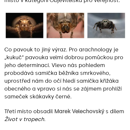
místo v kategorii Objevitelská pro veřejnost.
Co pavouk to jiný výraz. Pro arachnology je
„kukuč“ pavouka velmi dobrou pomůckou pro
jeho determinaci. Vlevo nás pohledem
probodává samička běžníka smrkového,
uprostřed nám do očí hledí samička křižáka
obecného a vpravo si nás se zájmem prohlíží
sameček skákavky černé.
Třetí místo obsadil
Marek Velechovský
s dílem
Život v tropech
.