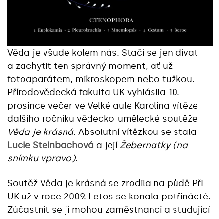
Věda je všude kolem nás. Stačí se jen dívat
a zachytit ten správný moment, ať už
fotoaparátem, mikroskopem nebo tužkou.
Přírodovědecká fakulta UK vyhlásila 10.
prosince večer ve Velké aule Karolina vítěze
dalšího ročníku vědecko-umělecké soutěže
Věda je krásná
. Absolutní vítězkou se stala
Lucie Steinbachová
a její
Žebernatky (na
snímku vpravo)
.
Soutěž Věda je krásná se zrodila na půdě PřF
UK už v roce 2009. Letos se konala potřinácté.
Zúčastnit se jí mohou zaměstnanci a studující