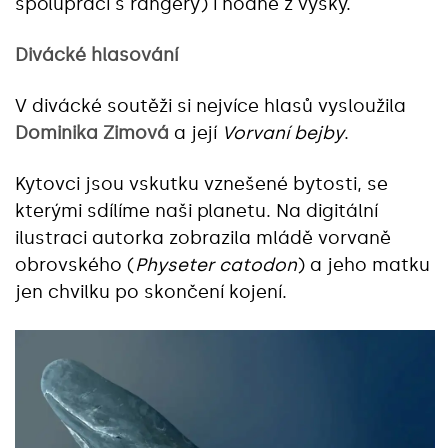
spolupráci s rangery) i hodně z výšky.
Divácké hlasování
V divácké soutěži si nejvíce hlasů vysloužila
Dominika Zimová
a její
Vorvaní bejby
.
Kytovci jsou vskutku vznešené bytosti, se
kterými sdílíme naši planetu. Na digitální
ilustraci autorka zobrazila mládě vorvaně
obrovského (
Physeter catodon
) a jeho matku
jen chvilku po skončení kojení.