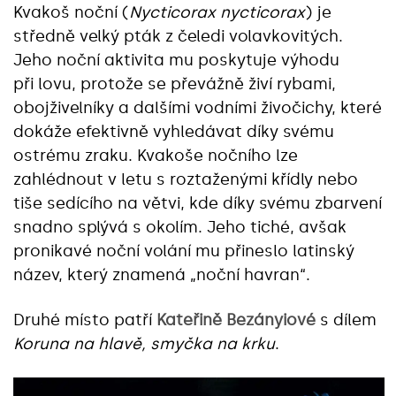
Kvakoš noční (
Nycticorax nycticorax
) je
středně velký pták z čeledi volavkovitých.
Jeho noční aktivita mu poskytuje výhodu
při lovu, protože se převážně živí rybami,
obojživelníky a dalšími vodními živočichy, které
dokáže efektivně vyhledávat díky svému
ostrému zraku. Kvakoše nočního lze
zahlédnout v letu s roztaženými křídly nebo
tiše sedícího na větvi, kde díky svému zbarvení
snadno splývá s okolím. Jeho tiché, avšak
pronikavé noční volání mu přineslo latinský
název, který znamená „noční havran“.
Druhé místo patří
Kateřině Bezányiové
s dílem
Koruna na hlavě, smyčka na krku
.