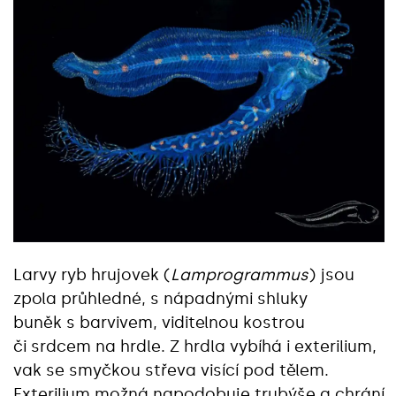
Larvy ryb hrujovek (
Lamprogrammus
) jsou
zpola průhledné, s nápadnými shluky
buněk s barvivem, viditelnou kostrou
či srdcem na hrdle. Z hrdla vybíhá i exterilium,
vak se smyčkou střeva visící pod tělem.
Exterilium možná napodobuje trubýše a chrání