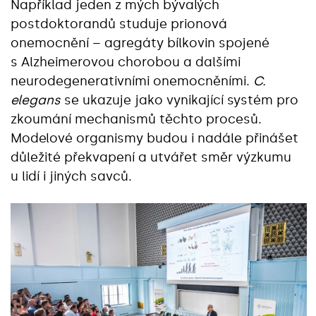
Například jeden z mých bývalých
postdoktorandů studuje prionová
onemocnění – agregáty bílkovin spojené
s Alzheimerovou chorobou a dalšími
neurodegenerativními onemocněními.
C.
elegans
se ukazuje jako vynikající systém pro
zkoumání mechanismů těchto procesů.
Modelové organismy budou i nadále přinášet
důležité překvapení a utvářet směr výzkumu
u lidí i jiných savců.