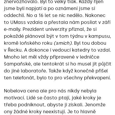
znervózňovalo. Byl to velký tlak. Každý říjen
jsme byli napjatí a po oznámení jsme si
oddechli. No a 16 let se nic nedělo. Nakonec
to UMass vzdala a přestala nám posílat v září
e-maily. Prezident univerzity přiznal, že si
pokaždé plánoval být v tom týdnu v kampusu,
kromě loňského roku
(smích)
. Byl tou dobou
v Řecku. A dokonce i vedoucí katedry to vzdal.
Mnoho let měl vždy připravené v ledničce
šampaňské, ale tentokrát si ho musel jít půjčit
do jiné laboratoře. Takže když konečně přišel
ten telefonát, bylo to pro všechny překvapení.
Nobelova cena ale pro nás nikdy nebyla
motivací. Lidé se často ptají, jaké kroky je
třeba podniknout, abyste ji získali. Jenomže
ony žádné kroky neexistují. Je to hlavně