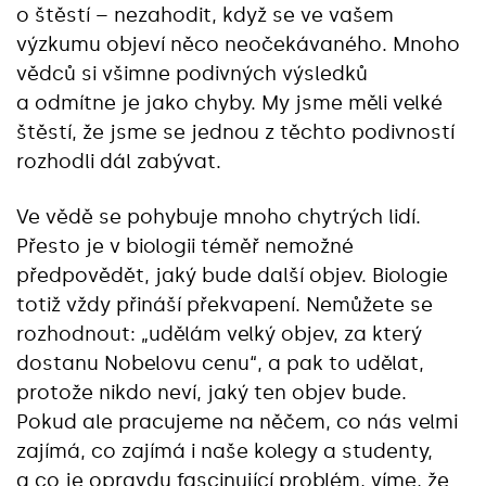
o štěstí – nezahodit, když se ve vašem
výzkumu objeví něco neočekávaného. Mnoho
vědců si všimne podivných výsledků
a odmítne je jako chyby. My jsme měli velké
štěstí, že jsme se jednou z těchto podivností
rozhodli dál zabývat.
Ve vědě se pohybuje mnoho chytrých lidí.
Přesto je v biologii téměř nemožné
předpovědět, jaký bude další objev. Biologie
totiž vždy přináší překvapení. Nemůžete se
rozhodnout: „udělám velký objev, za který
dostanu Nobelovu cenu“, a pak to udělat,
protože nikdo neví, jaký ten objev bude.
Pokud ale pracujeme na něčem, co nás velmi
zajímá, co zajímá i naše kolegy a studenty,
a co je opravdu fascinující problém, víme, že