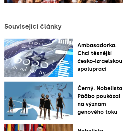
Související články
Ambasadorka:
Chci těsnější
česko-izraelskou
spolupráci
Černý: Nobelista
Pääbo poukázal
na význam
genového toku