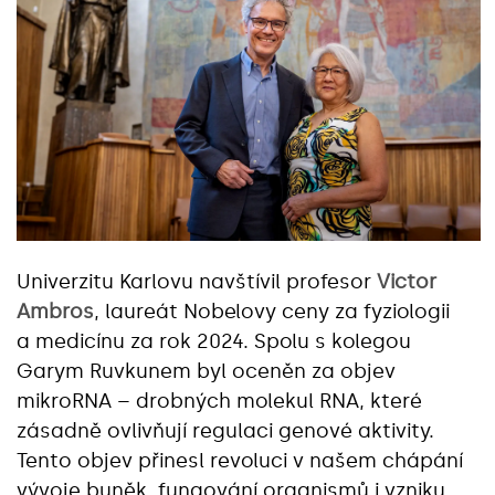
Univerzitu Karlovu navštívil profesor
Victor
Ambros
, laureát Nobelovy ceny za fyziologii
a medicínu za rok 2024. Spolu s kolegou
Garym Ruvkunem byl oceněn za objev
mikroRNA – drobných molekul RNA, které
zásadně ovlivňují regulaci genové aktivity.
Tento objev přinesl revoluci v našem chápání
vývoje buněk, fungování organismů i vzniku