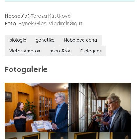
Napsal(a):
Tereza Kůstková
Foto:
Hynek Glos, Vladimír Šigut
biologie
genetika
Nobelova cena
Victor Ambros
microRNA
C elegans
Fotogalerie