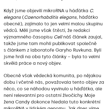
Když jsme objevili mikroRNA u háďátka
C.
elegans
(
Caenorhabditis elegans
, háďátko
obecné), zajímalo to jen velmi malou skupinu
vědců. Měli jsme však štěstí, že redakci
významného časopisu
Cell
náš článek zaujal,
takže jsme tam mohli publikovat společně
s článkem z laboratoře Garyho Ruvkuna. Byli
jsme hrdí na oba tyto články – byla to velmi
skvělá práce a nový objev.
Obecně však vědecká komunita, po nějakou
dobu i včetně nás, považovala tento objev za
něco, co se náhodou vyvinulo u háďátka, ale
není relevantní pro ostatní živočichy. Moje
žena Candy dokonce hledala tuto konkrétní
mikroRNA v lidském genomu. Jak dnes víme,