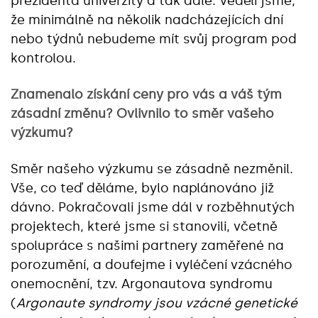
prezidenta univerzity a tak dále. Věděli jsme,
že minimálně na několik nadcházejících dní
nebo týdnů nebudeme mít svůj program pod
kontrolou.
Znamenalo získání ceny pro vás a váš tým
zásadní změnu? Ovlivnilo to směr vašeho
výzkumu?
Směr našeho výzkumu se zásadně nezměnil.
Vše, co teď děláme, bylo naplánováno již
dávno. Pokračovali jsme dál v rozběhnutých
projektech, které jsme si stanovili, včetně
spolupráce s našimi partnery zaměřené na
porozumění, a doufejme i vyléčení vzácného
onemocnění, tzv. Argonautova syndromu
(
Argonaute syndromy jsou vzácné genetické