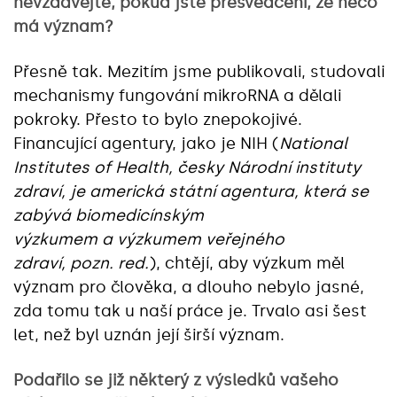
nevzdávejte, pokud jste přesvědčeni, že něco
má význam?
Přesně tak. Mezitím jsme publikovali, studovali
mechanismy fungování mikroRNA a dělali
pokroky. Přesto to bylo znepokojivé.
Financující agentury, jako je NIH (
National
Institutes of Health, česky Národní instituty
zdraví, je americká státní agentura, která se
zabývá biomedicínským
výzkumem a výzkumem veřejného
zdraví,
pozn. red.
), chtějí, aby výzkum měl
význam pro člověka, a dlouho nebylo jasné,
zda tomu tak u naší práce je. Trvalo asi šest
let, než byl uznán její širší význam.
Podařilo se již některý z výsledků vašeho