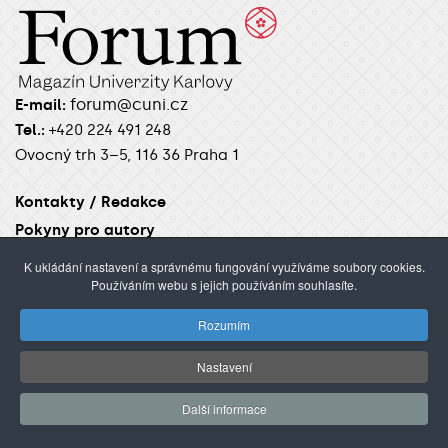
forum@cuni.cz
E-mail:
Tel.:
+420 224 491 248
Ovocný trh 3–5, 116 36 Praha 1
Kontakty / Redakce
Pokyny pro autory
K ukládání nastavení a správnému fungování využíváme soubory cookies.
Používáním webu s jejich používáním souhlasíte.
RUBRIKY
Rozumím
Úvod
Aktuality
Věda
Studenti
Academia
Nastavení
Alumni
Focus
Další informace
ŽÁNRY