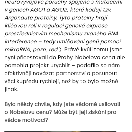
neurovývojové poruchy spojené s mutacemi
v genech AGO1 a AGO2, které kódují tzv.
Argonaute proteiny. Tyto proteiny hrají
klíčovou roli v regulaci genové exprese
prostřednictvím mechanismu zvaného RNA
interference – tedy umlčování genů pomocí
mikroRNA,
pozn. red.
). Právě kvůli tomu jsme
nyní přicestovali do Prahy. Nobelova cena ale
pomohla projekt urychlit – podařilo se nám
efektivněji navázat partnerství a posunout
věci kupředu rychleji, než by to bylo možné
jinak.
Byla někdy chvíle, kdy jste vědomě usilovali
o Nobelovu cenu? Může být její získání pro
vědce motivací?