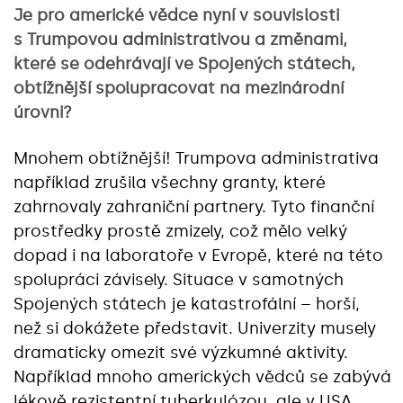
Je pro americké vědce nyní v souvislosti
s Trumpovou administrativou a změnami,
které se odehrávají ve Spojených státech,
obtížnější spolupracovat na mezinárodní
úrovni?
Mnohem obtížnější! Trumpova administrativa
například zrušila všechny granty, které
zahrnovaly zahraniční partnery. Tyto finanční
prostředky prostě zmizely, což mělo velký
dopad i na laboratoře v Evropě, které na této
spolupráci závisely. Situace v samotných
Spojených státech je katastrofální – horší,
než si dokážete představit. Univerzity musely
dramaticky omezit své výzkumné aktivity.
Například mnoho amerických vědců se zabývá
lékově rezistentní tuberkulózou, ale v USA