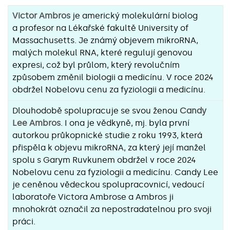
Victor Ambros
je americký molekulární biolog
a profesor na Lékařské fakultě University of
Massachusetts. Je známý objevem mikroRNA,
malých molekul RNA, které regulují genovou
expresi, což byl průlom, který revolučním
způsobem změnil biologii a medicínu. V roce 2024
obdržel Nobelovu cenu za fyziologii a medicínu.
Dlouhodobě spolupracuje se svou ženou
Candy
Lee Ambros
. I ona je vědkyně, mj. byla první
autorkou průkopnické studie z roku 1993, která
přispěla k objevu mikroRNA, za který její manžel
spolu s Garym Ruvkunem obdržel v roce 2024
Nobelovu cenu za fyziologii a medicínu. Candy Lee
je ceněnou vědeckou spolupracovnicí, vedoucí
laboratoře Victora Ambrose a Ambros ji
mnohokrát označil za nepostradatelnou pro svoji
práci.