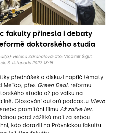
c fakulty přinesla i debaty
reformě doktorského studia
al(a):
Helena Zdráhalová
Foto: Vladimír Šigut
ek, 3. listopadu 2022 13:15
ítky přednášek a diskuzí napříč tématy
d MeToo, přes
Green Deal
, reformu
torského studia až po válku na
ajině. Glosování autorů podcastu
Vlevo
e
nebo promítání filmu
Až zařve lev
.
ádnou porci zážitků mají za sebou
chni, kdo dorazili na Právnickou fakultu