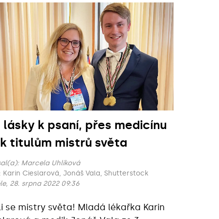
 lásky k psaní, přes medicínu
 k titulům mistrů světa
al(a):
Marcela Uhlíková
Foto: Karin Cieslarová, Jonáš Vala, Shutterstock
le, 28. srpna 2022 09:36
li se mistry světa! Mladá lékařka Karin