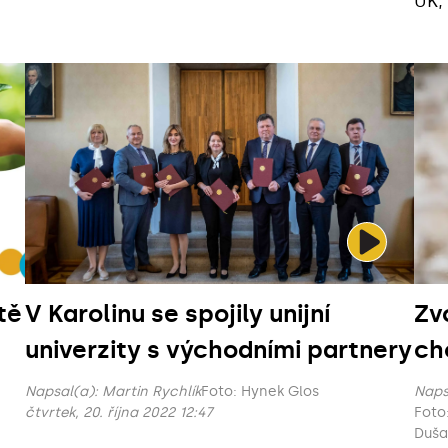
UK, 
tě
V Karolinu se spojily unijní
Zvo
univerzity s východními partnery
ch
Napsal(a):
Martin Rychlík
Foto: Hynek Glos
Naps
čtvrtek, 20. října 2022 12:47
Foto: Petr Horký, Petr Jan Juračka, Pavel 
Duša