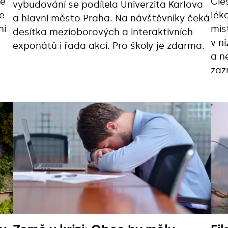
tě
Cie
vybudování se podílela Univerzita Karlova
e
lék
a hlavní město Praha. Na návštěvníky čeká
ní
mis
desítka mezioborových a interaktivních
v n
exponátů i řada akcí. Pro školy je zdarma.
a n
zaz