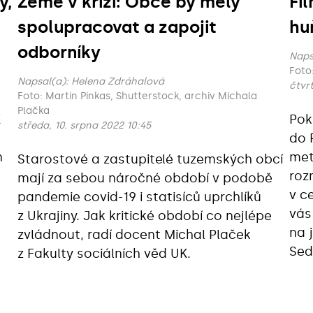
y,
Země v krizi: Obce by měly
Fi
spolupracovat a zapojit
hu
odborníky
Naps
Napsal(a):
Helena Zdráhalová
čtvrt
Foto: Martin Pinkas, Shutterstock, archiv Michala
Plačka
K
Pok
středa, 10. srpna 2022 10:45
do 
n
met
Starostové a zastupitelé tuzemských obcí
roz
mají za sebou náročné období v podobě
v c
pandemie covid-19 i statisíců uprchlíků
vás
z Ukrajiny. Jak kritické období co nejlépe
na j
zvládnout, radí docent Michal Plaček
Sed
z Fakulty sociálních věd UK.