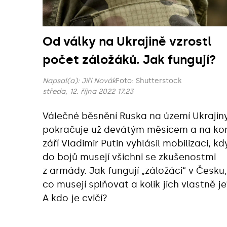
Od války na Ukrajině vzrostl
počet záložáků. Jak fungují?
Napsal(a):
Jiří Novák
Foto: Shutterstock
středa, 12. října 2022 17:23
Válečné běsnění Ruska na území Ukrajin
pokračuje už devátým měsícem a na ko
září Vladimir Putin vyhlásil mobilizaci, kd
do bojů musejí všichni se zkušenostmi
z armády. Jak fungují „záložáci“ v Česku,
co musejí splňovat a kolik jich vlastně je
A kdo je cvičí?