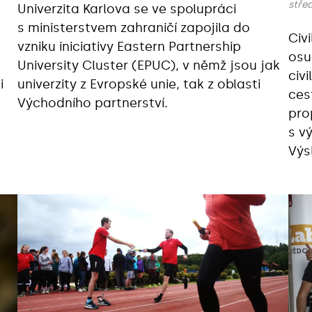
střed
Univerzita Karlova se ve spolupráci
s ministerstvem zahraničí zapojila do
Civi
vzniku iniciativy Eastern Partnership
osu
University Cluster (EPUC), v němž jsou jak
civ
i
univerzity z Evropské unie, tak z oblasti
ces
Východního partnerství.
pro
s v
Výs