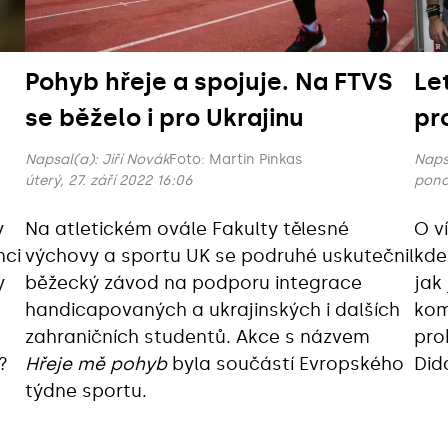
Pohyb hřeje a spojuje. Na FTVS
Le
se běželo i pro Ukrajinu
pr
Napsal(a):
Jiří Novák
Foto: Martin Pinkas
Naps
úterý, 27. září 2022 16:06
pondě
y
Na atletickém ovále Fakulty tělesné
O v
nci
výchovy a sportu UK se podruhé uskutečnil
kde 
y
běžecký závod na podporu integrace
jak
handicapovaných a ukrajinských i dalších
kom
zahraničních studentů. Akce s názvem
pro
?
Hřeje mě pohyb
byla součástí Evropského
Did
týdne sportu.