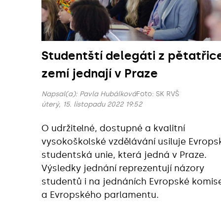
Studentští delegáti z pětatřice
zemí jednají v Praze
Napsal(a):
Pavla Hubálková
Foto: SK RVŠ
úterý, 15. listopadu 2022 19:52
O udržitelné, dostupné a kvalitní
vysokoškolské vzdělávání usiluje Evrops
studentská unie, která jedná v Praze.
Výsledky jednání reprezentují názory
studentů i na jednáních Evropské komis
a Evropského parlamentu.