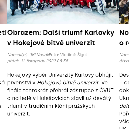
ti
Obrazem: Další triumf Karlovky
No
v Hokejové bitvě univerzit
o 
Napsal(a):
Jiří Novák
Foto: Vladimír Šigut
Naps
pátek, 11. listopadu 2022 08:35
čtvrt
Hokejový výběr Univerzity Karlovy obhájil
Des
ká
prvenství v
Hokejové bitvě univerzit
. Ve
– o
finále tentokrát přehrál zástupce z ČVUT
dok
a na ledě v Holešovicích slavil už devátý
Ukr
e
triumf v tradičním klání pražských
dol
univerzit.
Poř
vši