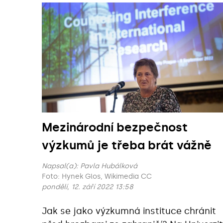
Mezinárodní bezpečnost
výzkumů je třeba brát vážně
Napsal(a):
Pavla Hubálková
Foto: Hynek Glos, Wikimedia CC
pondělí, 12. září 2022 13:58
Jak se jako výzkumná instituce chránit