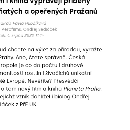
lm i kniha vyprávějí příběhy
ňatých a opeřených Pražanů
al(a):
Pavla Hubálková
Foto: Aerofilms, Ondřej Sedláček
ek, 4. srpna 2022 11:14
ud chcete na výlet za přírodou, vyražte
Prahy. Ano, čtete správně. Česká
ropole je co do počtu i druhové
manitosti rostlin i živočichů unikátní
elé Evropě. Nevěříte? Přesvědčí
 o tom nový film a kniha
Planeta Praha
,
ejichž vznik dohlížel i biolog Ondřej
láček z PřF UK.