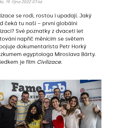
a, 19. října 2022 07:46
lizace se rodí, rostou i upadají. Jaký
d čeká tu naší – první globální
ilizaci? Své poznatky z dvaceti let
tování napříč měnícím se světem
pojuje dokumentarista Petr Horký
ýzkumem egyptologa Miroslava Bárty.
ledkem je film
Civilizace
.