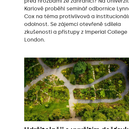
před hrozbami ze zahraničí? Na Univerzi
Karlově proběhl seminář odbornice Lynn
Cox na téma protivlivová a institucionál
odolnost. Se zájemci otevřeně sdílela
zkušenosti a přístupy z Imperial College
London.