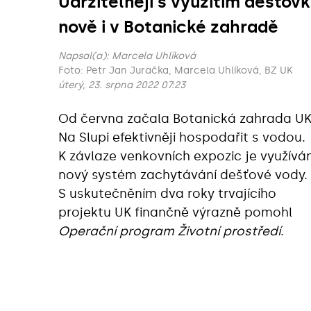
Udržitelněji s využitím dešťovk
nově i v Botanické zahradě
Napsal(a):
Marcela Uhlíková
Foto: Petr Jan Juračka, Marcela Uhlíková, BZ UK
úterý, 23. srpna 2022 07:23
Od června začala Botanická zahrada U
Na Slupi efektivněji hospodařit s vodou.
K závlaze venkovních expozic je využívá
nový systém zachytávání dešťové vody.
S uskutečněním dva roky trvajícího
projektu UK finančně výrazně pomohl
Operační program Životní prostředí
.