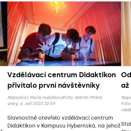
Vzdělávací centrum Didaktikon
Od
přivítalo první návštěvníky
až
Napsal(a):
Pavla Hubálková
Foto: Martin Pinkas
Naps
úterý, 6. září 2022 22:59
nedě
Slavnostně otevřelo vzdělávací centrum
Sta
Didaktikon v Kampusu Hybernská, na jehož