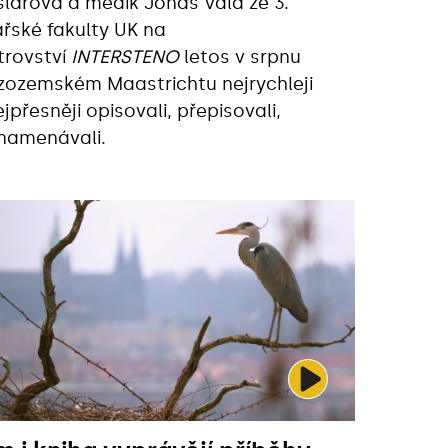
slarová a medik Jonáš Vala ze 3.
ařské fakulty UK na
trovství
INTERSTENO
letos v srpnu
izozemském Maastrichtu nejrychleji
ejpřesněji opisovali, přepisovali,
namenávali.