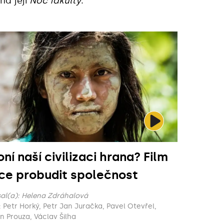
na její
Noc fakulty
.
ní naší civilizaci hrana? Film
ce probudit společnost
al(a):
Helena Zdráhalová
Otevřel,
n Prouza, Václav Šilha