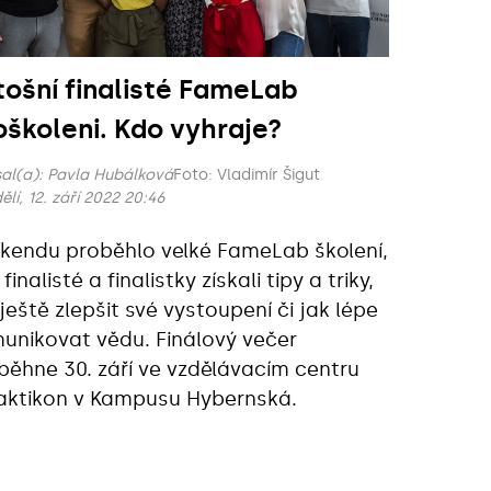
tošní finalisté FameLab
oškoleni. Kdo vyhraje?
al(a):
Pavla Hubálková
Foto: Vladimír Šigut
lí, 12. září 2022 20:46
íkendu proběhlo velké FameLab školení,
finalisté a finalistky získali tipy a triky,
 ještě zlepšit své vystoupení či jak lépe
unikovat vědu. Finálový večer
běhne 30. září ve vzdělávacím centru
aktikon v Kampusu Hybernská.