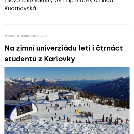
Filozofické fakulty UK Filip Blažek a Linda
Kudrnovská.
středa, 8. ledna 2025 14:35
Na zimní univerziádu letí i čtrnáct
studentů z Karlovky