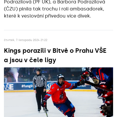
Podrazilová (PF UK), a Barbora Podrazilová
(ČZU) plnila tak trochu i roli ambasadorek,
které k veslování přivedou více dívek.
čtvrtek, 7. listopadu 2024 21:22
Kings porazili v Bitvě o Prahu VŠE
a jsou v čele ligy