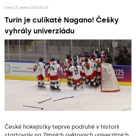
úterý, 21. ledna 2025 00:29
Turín je culíkaté Nagano! Češky
vyhrály univerziádu
České hokejistky teprve podruhé v historii
startovaly na Zimních světových univerzitních