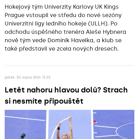
Hokejový tým Univerzity Karlovy UK Kings
Prague vstoupil ve středu do nové sezóny
Univerzitní ligy ledního hokeje (ULLH). Po
odchodu úspěšného trenéra Aleše Hybnera
nově tým vede Dominik Havelka, a klub se
také představil ve zcela nových dresech.
pátek, 30. srpna 2024 13:23
Letět nahoru hlavou dolů? Strach
si nesmíte připouštět