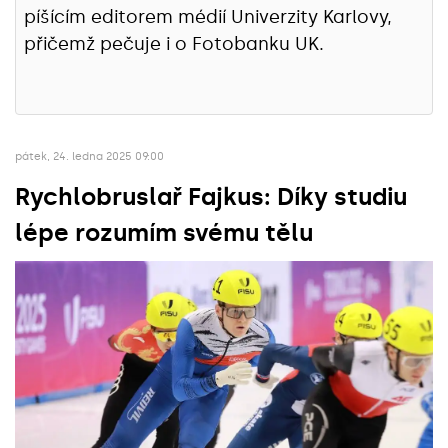
píšícím editorem médií Univerzity Karlovy,
přičemž pečuje i o Fotobanku UK.
pátek, 24. ledna 2025 09:00
Rychlobruslař Fajkus: Díky studiu
lépe rozumím svému tělu