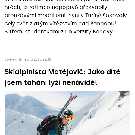
hrách, a zatímco napoprvé překvapily
bronzovými medailemi, nyní v Turíně šokovaly
celý svět zlatým vítězstvím nad Kanadou!
S třemi studentkami z Univerzity Karlovy.
čtvrtek, 16. ledna 2025 22:38
Skialpinista Matějovič: Jako dítě
jsem tahání lyží nenáviděl