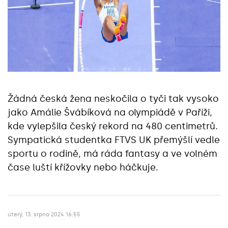
Žádná česká žena neskočila o tyči tak vysoko
jako Amálie Švábíková na olympiádě v Paříži,
kde vylepšila český rekord na 480 centimetrů.
Sympatická studentka FTVS UK přemýšlí vedle
sportu o rodině, má ráda fantasy a ve volném
čase luští křížovky nebo háčkuje.
úterý, 13. srpna 2024 16:55