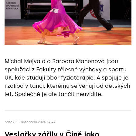
Michal Mejvald a Barbora Mahenová jsou
spolužáci z Fakulty tělesné výchovy a sportu
UK, kde studují obor fyzioterapie. A spojuje je
i záliba v tanci, kterému se věnují od dětských
let. Společně je ale tančit neuvidíte.
pátek, 15. listopadu 2024 14:44
Veslařky zářily v Číně jako