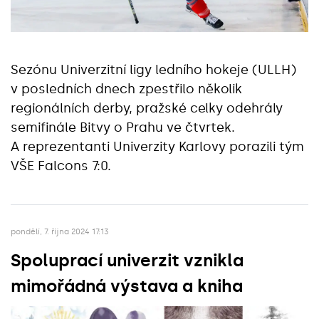
Sezónu Univerzitní ligy ledního hokeje (ULLH)
v posledních dnech zpestřilo několik
regionálních derby, pražské celky odehrály
semifinále Bitvy o Prahu ve čtvrtek.
A reprezentanti Univerzity Karlovy porazili tým
VŠE Falcons 7:0.
pondělí, 7. října 2024 17:13
Spoluprací univerzit vznikla
mimořádná výstava a kniha