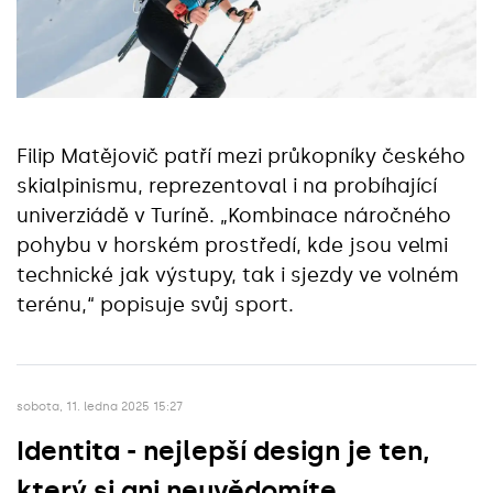
Filip Matějovič patří mezi průkopníky českého
skialpinismu, reprezentoval i na probíhající
univerziádě v Turíně. „Kombinace náročného
pohybu v horském prostředí, kde jsou velmi
technické jak výstupy, tak i sjezdy ve volném
terénu,“ popisuje svůj sport.
sobota, 11. ledna 2025 15:27
Identita - nejlepší design je ten,
který si ani neuvědomíte