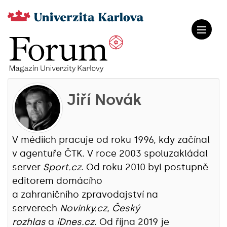
Jiří Novák
V médiích pracuje od roku 1996, kdy začínal
v agentuře ČTK. V roce 2003 spoluzakládal
server
Sport.cz
. Od roku 2010 byl postupně
editorem domácího
a zahraničního zpravodajství na
serverech
Novinky.cz
,
Český
rozhlas
a
iDnes.cz
. Od října 2019 je