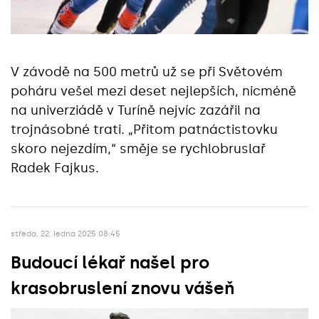
V závodě na 500 metrů už se při Světovém
poháru vešel mezi deset nejlepších, nicméně
na univerziádě v Turíně nejvíc zazářil na
trojnásobné trati. „Přitom patnáctistovku
skoro nejezdím,“ směje se rychlobruslař
Radek Fajkus.
středa, 22. ledna 2025 08:45
Budoucí lékař našel pro
krasobruslení znovu vášeň