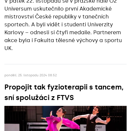
V pátek 22. listopadu se v pražské hale O2
Universum uskutečnilo první Akademické
mistrovství České republiky v tanečních
sportech. A byli vidět i studenti Univerzity
Karlovy – odnesli si čtyři medaile. Partnerem
akce byla i Fakulta tělesné výchovy a sportu
UK.
pondělí, 25. listopadu 2024 08:52
Propojit tak fyzioterapii s tancem,
sní spolužáci z FTVS