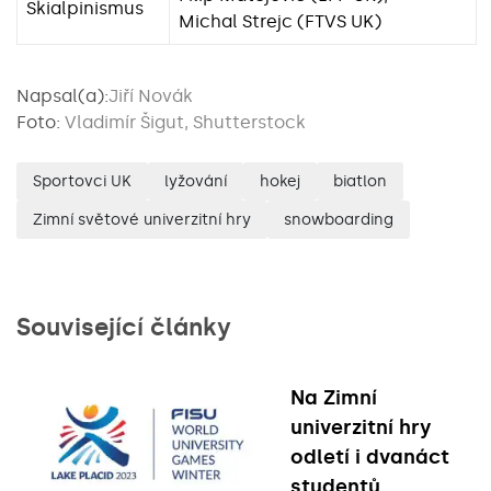
Skialpinismus
Michal Strejc (FTVS UK)
Napsal(a):
Jiří Novák
Foto:
Vladimír Šigut, Shutterstock
Sportovci UK
lyžování
hokej
biatlon
Zimní světové univerzitní hry
snowboarding
Související články
Na Zimní
univerzitní hry
odletí i dvanáct
studentů