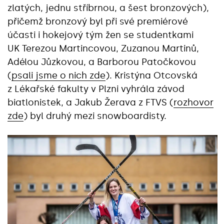
zlatých, jednu stříbrnou, a šest bronzových),
přičemž bronzový byl při své premiérové
účasti i hokejový tým žen se studentkami
UK Terezou Martincovou, Zuzanou Martinů,
Adélou Jůzkovou, a Barborou Patočkovou
(
psali jsme o nich zde
). Kristýna Otcovská
z Lékařské fakulty v Plzni vyhrála závod
biatlonistek, a Jakub Žerava z FTVS (
rozhovor
zde
) byl druhý mezi snowboardisty.