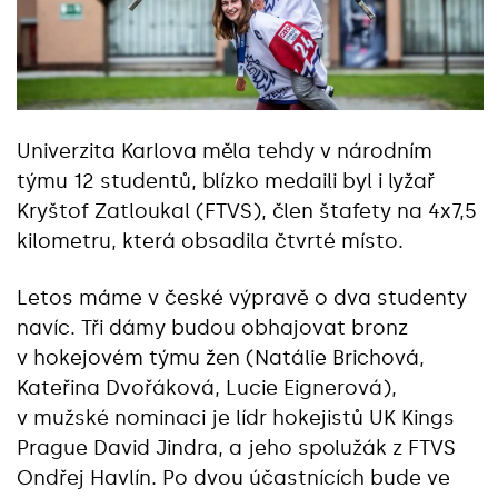
Univerzita Karlova měla tehdy v národním
týmu 12 studentů, blízko medaili byl i lyžař
Kryštof Zatloukal (FTVS), člen štafety na 4x7,5
kilometru, která obsadila čtvrté místo.
Letos máme v české výpravě o dva studenty
navíc. Tři dámy budou obhajovat bronz
v hokejovém týmu žen (Natálie Brichová,
Kateřina Dvořáková, Lucie Eignerová),
v mužské nominaci je lídr hokejistů UK Kings
Prague David Jindra, a jeho spolužák z FTVS
Ondřej Havlín. Po dvou účastnících bude ve