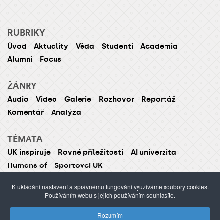
RUBRIKY
Úvod
Aktuality
Věda
Studenti
Academia
Alumni
Focus
ŽÁNRY
Audio
Video
Galerie
Rozhovor
Reportáž
Komentář
Analýza
TÉMATA
UK inspiruje
Rovné příležitosti
AI univerzita
Humans of
Sportovci UK
K ukládání nastavení a správnému fungování využíváme soubory cookies.
Používáním webu s jejich používáním souhlasíte.
ISSN 1214-5726 (tištěná verze ISSN 1211-1724)
Rozumím