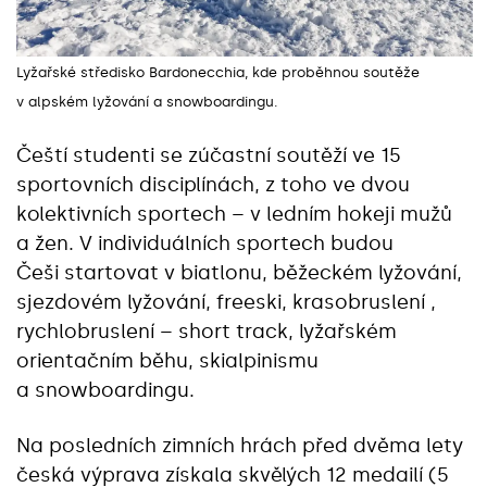
Lyžařské středisko Bardonecchia, kde proběhnou soutěže
v alpském lyžování a snowboardingu.
Čeští studenti se zúčastní soutěží ve 15
sportovních disciplínách, z toho ve dvou
kolektivních sportech – v ledním hokeji mužů
a žen. V individuálních sportech budou
Češi startovat v biatlonu, běžeckém lyžování,
sjezdovém lyžování, freeski, krasobruslení ,
rychlobruslení – short track, lyžařském
orientačním běhu, skialpinismu
a snowboardingu.
Na posledních zimních hrách před dvěma lety
česká výprava získala skvělých 12 medailí (5