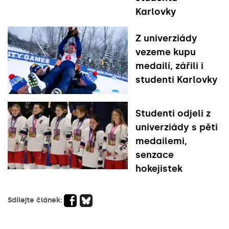
Karlovky
Z univerziády
vezeme kupu
medailí, zářili i
studenti Karlovky
Studenti odjeli z
univerziády s pěti
medailemi,
senzace
hokejistek
Sdílejte článek: