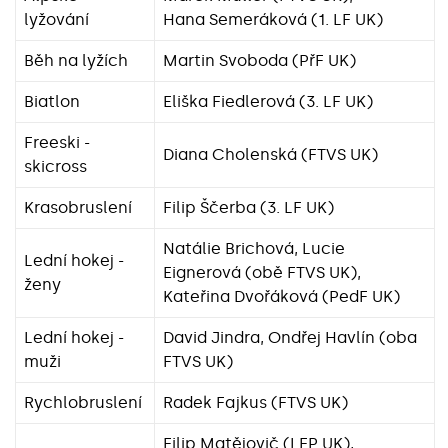
lyžování
Hana Semeráková (1. LF UK)
Běh na lyžích
Martin Svoboda (PřF UK)
Biatlon
Eliška Fiedlerová (3. LF UK)
Freeski -
Diana Cholenská (FTVS UK)
skicross
Krasobruslení
Filip Ščerba (3. LF UK)
Natálie Brichová, Lucie
Lední hokej -
Eignerová (obě FTVS UK),
ženy
Kateřina Dvořáková (PedF UK)
Lední hokej -
David Jindra, Ondřej Havlín (oba
muži
FTVS UK)
Rychlobruslení
Radek Fajkus (FTVS UK)
Filip Matějovič (LFP UK),