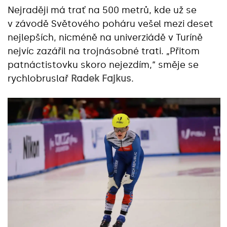
Nejraději má trať na 500 metrů, kde už se
v závodě Světového poháru vešel mezi deset
nejlepších, nicméně na univerziádě v Turíně
nejvíc zazářil na trojnásobné trati. „Přitom
patnáctistovku skoro nejezdím,“ směje se
rychlobruslař
Radek Fajkus
.