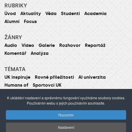
RUBRIKY
Úvod
Aktuality
Věda
Studenti
Academia
Alumni
Focus
ŽÁNRY
Audio
Video
Galerie
Rozhovor
Reportáž
Komentář
Analýza
TÉMATA
UK inspiruje
Rovné příležitosti
AI univerzita
Humans of
Sportovci UK
K ukládání nastavení a správnému fungování využíváme soubory cookies.
Používáním webu s jejich používáním souhlasíte.
ISSN 1214-5726 (tištěná verze ISSN 1211-1724)
Rozumím
Publikování nebo šíření obsahu je zakázáno bez
předchozího souhlasu.
Nastavení