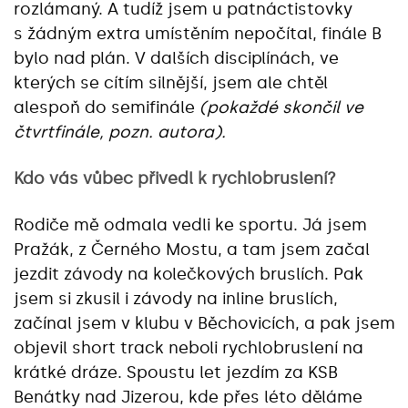
rozlámaný. A tudíž jsem u patnáctistovky
s žádným extra umístěním nepočítal, finále B
bylo nad plán. V dalších disciplínách, ve
kterých se cítím silnější, jsem ale chtěl
alespoň do semifinále
(pokaždé skončil ve
čtvrtfinále, pozn. autora).
Kdo vás vůbec přivedl k rychlobruslení?
Rodiče mě odmala vedli ke sportu. Já jsem
Pražák, z Černého Mostu, a tam jsem začal
jezdit závody na kolečkových bruslích. Pak
jsem si zkusil i závody na inline bruslích,
začínal jsem v klubu v Běchovicích, a pak jsem
objevil short track neboli rychlobruslení na
krátké dráze. Spoustu let jezdím za KSB
Benátky nad Jizerou, kde přes léto děláme