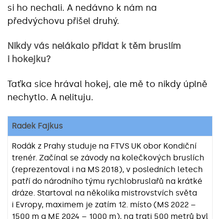
si ho nechali. A nedávno k nám na
předvýchovu přišel druhý.
Nikdy vás nelákalo přidat k těm bruslím
i hokejku?
Taťka sice hrával hokej, ale mě to nikdy úplně
nechytlo. A nelituju.
Radek Fajkus
Rodák z Prahy studuje na FTVS UK obor Kondiční
trenér. Začínal se závody na kolečkových bruslích
(reprezentoval i na MS 2018), v posledních letech
patří do národního týmu rychlobruslařů na krátké
dráze. Startoval na několika mistrovstvích světa
i Evropy, maximem je zatím 12. místo (MS 2022 –
1500 m a ME 2024 – 1000 m), na trati 500 metrů byl