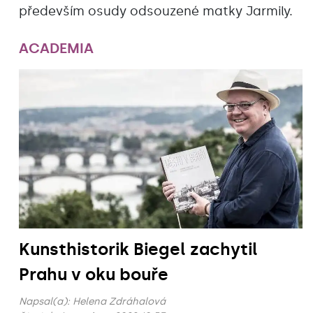
především osudy odsouzené matky Jarmily.
ACADEMIA
Kunsthistorik Biegel zachytil
Prahu v oku bouře
Napsal(a):
Helena Zdráhalová