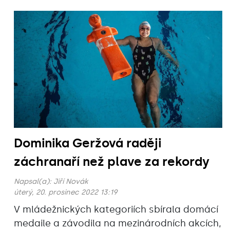
Dominika Geržová raději
záchranaří než plave za rekordy
Napsal(a):
Jiří Novák
úterý, 20. prosinec 2022 13:19
V mládežnických kategoriích sbírala domácí
medaile a závodila na mezinárodních akcích,