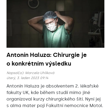
Antonín Haluza: Chirurgie je
o konkrétním výsledku
Napsal(a):
Marcela Uhlíková
úterý, 3. leden 2023 09:14
Antonín Haluza je absolventem 2. lékařské
fakulty UK, kde během studií mimo jiné
organizoval kurzy chirurgického šití. Nyní jej
s alma mater pojí Fakultní nemocnice Motol.