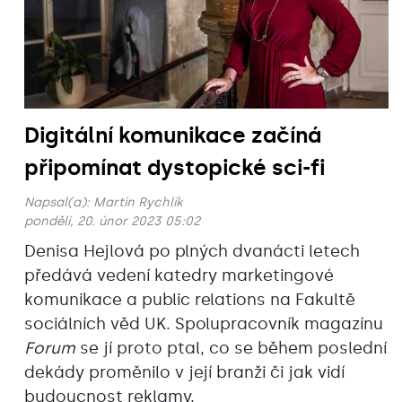
Digitální komunikace začíná
připomínat dystopické sci-fi
Napsal(a):
Martin Rychlík
pondělí, 20. únor 2023 05:02
Denisa Hejlová po plných dvanácti letech
předává vedení katedry marketingové
komunikace a public relations na Fakultě
sociálních věd UK. Spolupracovník magazínu
Forum
se jí proto ptal, co se během poslední
dekády proměnilo v její branži či jak vidí
budoucnost reklamy.