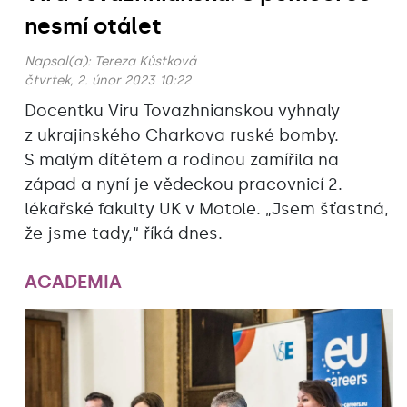
nesmí otálet
Napsal(a):
Tereza Kůstková
čtvrtek, 2. únor 2023 10:22
Docentku Viru Tovazhnianskou vyhnaly
z ukrajinského Charkova ruské bomby.
S malým dítětem a rodinou zamířila na
západ a nyní je vědeckou pracovnicí 2.
lékařské fakulty UK v Motole. „Jsem šťastná,
že jsme tady,“ říká dnes.
ACADEMIA