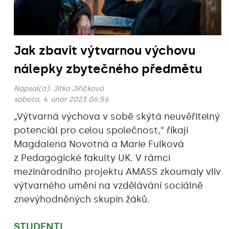
Jak zbavit výtvarnou výchovu
nálepky zbytečného předmětu
Napsal(a):
Jitka Jiřičková
sobota, 4. únor 2023 06:56
„Výtvarná výchova v sobě skýtá neuvěřitelný
potenciál pro celou společnost,“ říkají
Magdalena Novotná a Marie Fulková
z Pedagogické fakulty UK. V rámci
mezinárodního projektu AMASS zkoumaly vliv
výtvarného umění na vzdělávání sociálně
znevýhodněných skupin žáků.
STUDENTI