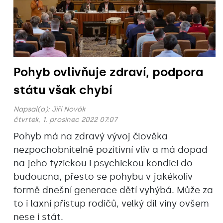
Pohyb ovlivňuje zdraví, podpora
státu však chybí
Napsal(a):
Jiří Novák
čtvrtek, 1. prosinec 2022 07:07
Pohyb má na zdravý vývoj člověka
nezpochobnitelně pozitivní vliv a má dopad
na jeho fyzickou i psychickou kondici do
budoucna, přesto se pohybu v jakékoliv
formě dnešní generace dětí vyhýbá. Může za
to i laxní přístup rodičů, velký díl viny ovšem
nese i stát.