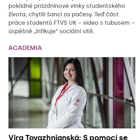
poklidné prázdninové vlnky studentského
života, chytili šanci za pačesy. Teď část
práce studentů FTVS UK – video s tubusem –
úspěšně „infikuje“ sociální sítě.
ACADEMIA
Vira Tovazhnianská: S pomocí se