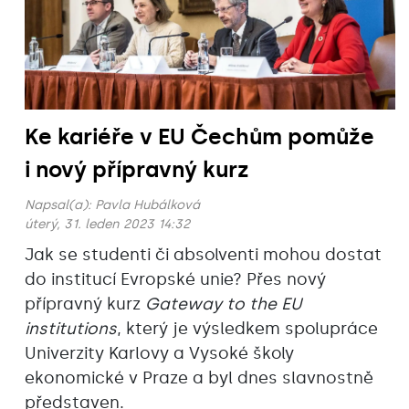
Ke kariéře v EU Čechům pomůže
i nový přípravný kurz
Napsal(a):
Pavla Hubálková
úterý, 31. leden 2023 14:32
Jak se studenti či absolventi mohou dostat
do institucí Evropské unie? Přes nový
přípravný kurz
Gateway to the EU
institutions
, který je výsledkem spolupráce
Univerzity Karlovy a Vysoké školy
ekonomické v Praze a byl dnes slavnostně
představen.