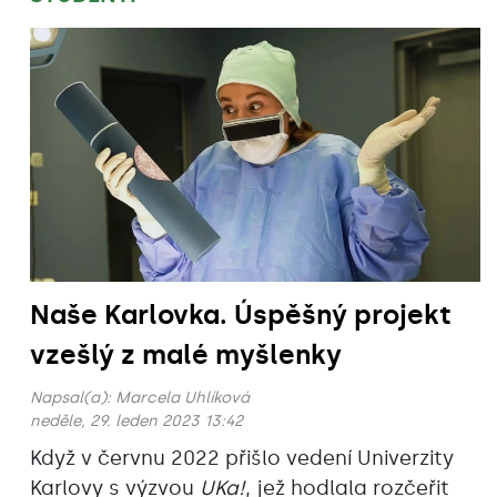
Naše Karlovka. Úspěšný projekt
vzešlý z malé myšlenky
Napsal(a):
Marcela Uhlíková
neděle, 29. leden 2023 13:42
Když v červnu 2022 přišlo vedení Univerzity
Karlovy s výzvou
UKa!
, jež hodlala rozčeřit