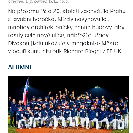
čtvrtek, 1. prosinec 2022 10:57
Na přelomu 19. a 20. století zachvátila Prahu
stavební horečka. Mizely nevyhovující,
mnohdy architektonicky cenné budovy, aby
rostly celé nové ulice, nábřeží a úřady.
Divokou jízdu ukazuje v megaknize Město
v bouři kunsthistorik Richard Biegel z FF UK.
ALUMNI