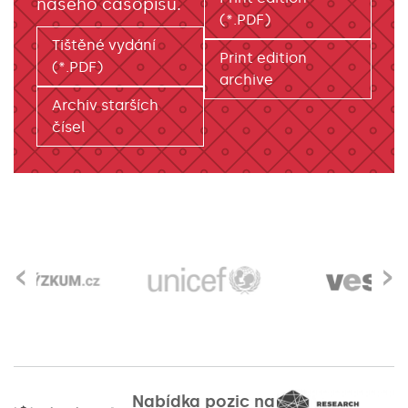
našeho časopisu.
(*.PDF)
Tištěné vydání
Print edition
(*.PDF)
archive
Archiv starších
čísel
‹
›
Nabídka pozic na