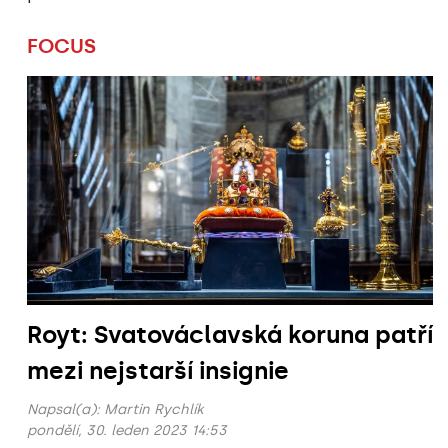
FOCUS
Royt: Svatováclavská koruna patří
mezi nejstarší insignie
Napsal(a):
Martin Rychlík
pondělí, 30. leden 2023 14:53