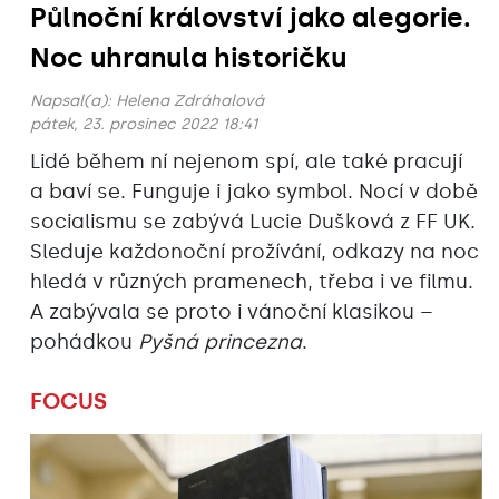
Půlnoční království jako alegorie.
Noc uhranula historičku
Napsal(a):
Helena Zdráhalová
pátek, 23. prosinec 2022 18:41
Lidé během ní nejenom spí, ale také pracují
a baví se. Funguje i jako symbol. Nocí v době
socialismu se zabývá Lucie Dušková z FF UK.
Sleduje každonoční prožívání, odkazy na noc
hledá v různých pramenech, třeba i ve filmu.
A zabývala se proto i vánoční klasikou –
pohádkou
Pyšná princezna
.
FOCUS