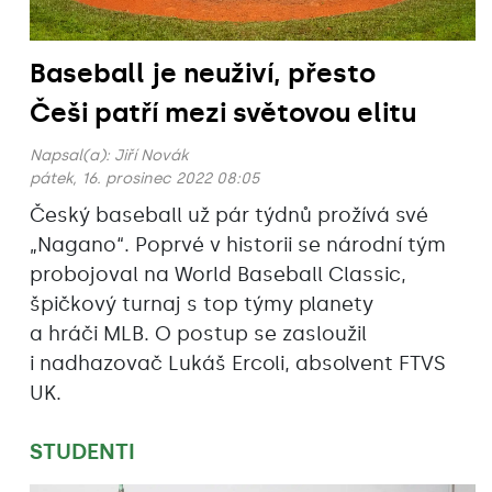
Baseball je neuživí, přesto
Češi patří mezi světovou elitu
Napsal(a):
Jiří Novák
pátek, 16. prosinec 2022 08:05
Český baseball už pár týdnů prožívá své
„Nagano“. Poprvé v historii se národní tým
probojoval na World Baseball Classic,
špičkový turnaj s top týmy planety
a hráči MLB. O postup se zasloužil
i nadhazovač Lukáš Ercoli, absolvent FTVS
UK.
STUDENTI