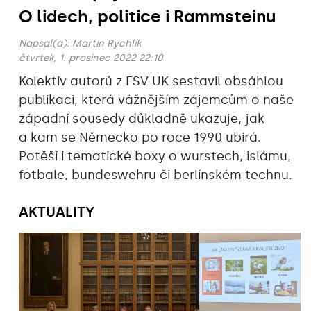
O lidech, politice i Rammsteinu
Napsal(a):
Martin Rychlík
čtvrtek, 1. prosinec 2022 22:10
Kolektiv autorů z FSV UK sestavil obsáhlou
publikaci, která vážnějším zájemcům o naše
západní sousedy důkladně ukazuje, jak
a kam se Německo po roce 1990 ubírá.
Potěší i tematické boxy o wurstech, islámu,
fotbale, bundeswehru či berlínském technu.
AKTUALITY