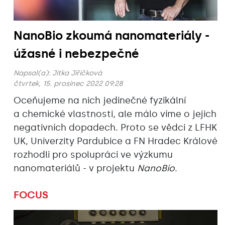
NanoBio zkoumá nanomateriály -
úžasné i nebezpečné
Napsal(a):
Jitka Jiřičková
čtvrtek, 15. prosinec 2022 09:28
Oceňujeme na nich jedinečné fyzikální
a chemické vlastnosti, ale málo víme o jejich
negativních dopadech. Proto se vědci z LFHK
UK, Univerzity Pardubice a FN Hradec Králové
rozhodli pro spolupráci ve výzkumu
nanomateriálů - v projektu
NanoBio
.
FOCUS