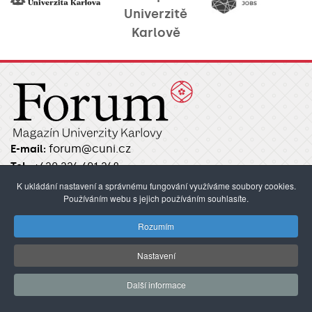
Univerzitě
Karlově
forum@cuni.cz
E-mail:
Tel.:
+420 224 491 248
Ovocný trh 3–5, 116 36 Praha 1
K ukládání nastavení a správnému fungování využíváme soubory cookies.
Používáním webu s jejich používáním souhlasíte.
Kontakty / Redakce
Rozumím
Pokyny pro autory
Nastavení
Další informace
RUBRIKY