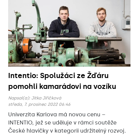
Intentio: Spolužáci ze Žďáru
pomohli kamarádovi na vozíku
Napsal(a):
Jitka Jiřičková
středa, 7. prosinec 2022 06:46
Univerzita Karlova má novou cenu –
INTENTIO, jež se uděluje v rámci soutěže
České hlavičky v kategorii udržitelný rozvoj.