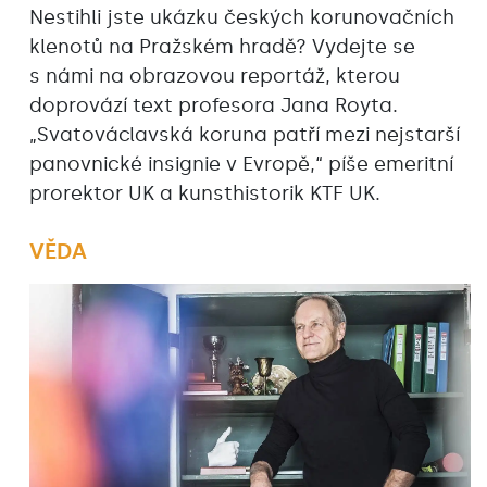
Nestihli jste ukázku českých korunovačních
klenotů na Pražském hradě? Vydejte se
s námi na obrazovou reportáž, kterou
doprovází text profesora Jana Royta.
„Svatováclavská koruna patří mezi nejstarší
panovnické insignie v Evropě,“ píše emeritní
prorektor UK a kunsthistorik KTF UK.
VĚDA