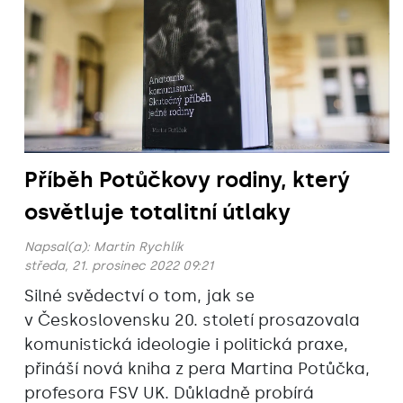
Příběh Potůčkovy rodiny, který
osvětluje totalitní útlaky
Napsal(a):
Martin Rychlík
středa, 21. prosinec 2022 09:21
Silné svědectví o tom, jak se
v Československu 20. století prosazovala
komunistická ideologie i politická praxe,
přináší nová kniha z pera Martina Potůčka,
profesora FSV UK. Důkladně probírá