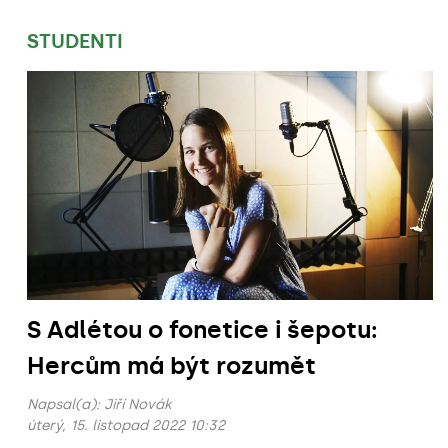
STUDENTI
S Adlétou o fonetice i šepotu:
Hercům má být rozumět
Napsal(a):
Jiří Novák
úterý, 15. listopad 2022 10:32