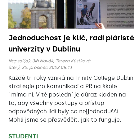
Jednoduchost je klíč, radí píáristé
univerzity v Dublinu
Napsal(a):
Jiří Novák, Tereza Kůstková
úterý, 20. prosinec 2022 08:13
Každé tři roky vzniká na Trinity College Dublin
strategie pro komunikaci a PR na škole
i mimo ni. V té poslední je důraz kladen na
to, aby všechny postupy a přístup
odpovědných lidí byly co nejjednodušší.
Mohli jsme se přesvědčit, jak to funguje.
STUDENTI