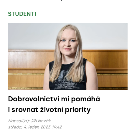
STUDENTI
Dobrovolnictví mi pomáhá
i srovnat životní priority
Napsal(a):
Jiří Novák
středa, 4. leden 2023 14:42