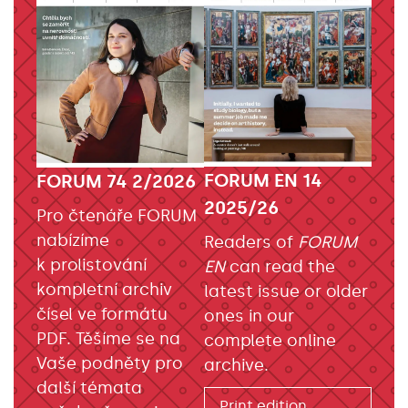
FORUM EN 14
FORUM 74 2/2026
2025/26
Pro čtenáře FORUM
nabízíme
Readers of
FORUM
k prolistování
EN
can read the
kompletní archiv
latest issue or older
čísel ve formátu
ones in our
PDF. Těšíme se na
complete online
Vaše podněty pro
archive.
další témata
Print edition