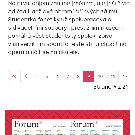
Na první dojem zaujme jménem, ale ještě víc
Adléta Hanžlová ohromí šíří svých zájmů.
Studentka fonetiky už spolupracovala
s divadelními soubory i prestižním muzeem,
pomáhá vést studentský spolek, zpívá
v univerzitním sboru, a ještě stíhá chodit na
operu a učit se na ukulele.
4
5
6
7
8
9
10
11
12
Strana 9 z 21