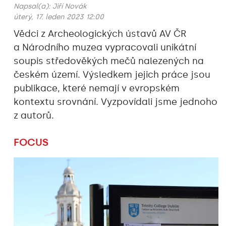
Napsal(a):
Jiří Novák
úterý, 17. leden 2023 12:00
Vědci z Archeologických ústavů AV ČR
a Národního muzea vypracovali unikátní
soupis středověkých mečů nalezených na
českém území. Výsledkem jejich práce jsou
publikace, které nemají v evropském
kontextu srovnání. Vyzpovídali jsme jednoho
z autorů.
FOCUS