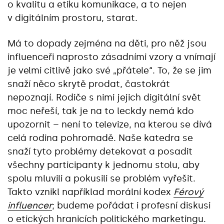
o kvalitu a etiku komunikace, a to nejen
v digitálním prostoru, starat.
Má to dopady zejména na děti, pro něž jsou
influenceři naprosto zásadními vzory a vnímají
je velmi citlivě jako své „přátele“. To, že se jim
snaží něco skrytě prodat, častokrát
nepoznají. Rodiče s nimi jejich digitální svět
moc neřeší, tak je na to leckdy nemá kdo
upozornit – není to televize, na kterou se dívá
celá rodina pohromadě. Naše katedra se
snaží tyto problémy detekovat a posadit
všechny participanty k jednomu stolu, aby
spolu mluvili a pokusili se problém vyřešit.
Takto vznikl například morální kodex
Férový
influencer
; budeme pořádat i profesní diskusi
o etických hranicích politického marketingu.