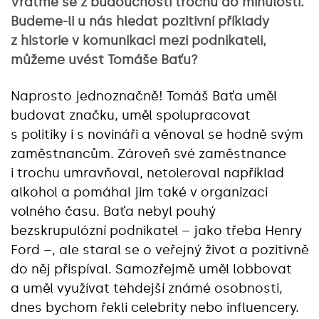
Vraťme se z budoucnosti trochu do minulosti.
Budeme-li u nás hledat pozitivní příklady
z historie v komunikaci mezi podnikateli,
můžeme uvést Tomáše Baťu?
Naprosto jednoznačně! Tomáš Baťa uměl
budovat značku, uměl spolupracovat
s politiky i s novináři a věnoval se hodně svým
zaměstnancům. Zároveň své zaměstnance
i trochu umravňoval, netoleroval například
alkohol a pomáhal jim také v organizaci
volného času. Baťa nebyl pouhý
bezskrupulózní podnikatel – jako třeba Henry
Ford –, ale staral se o veřejný život a pozitivně
do něj přispíval. Samozřejmě uměl lobbovat
a uměl využívat tehdejší známé osobnosti,
dnes bychom řekli celebrity nebo influencery.