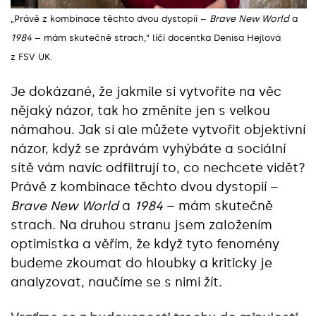
„Právě z kombinace těchto dvou dystopií –
Brave New World
a
1984
– mám skutečně strach,“ líčí docentka Denisa Hejlová
z FSV UK.
Je dokázané, že jakmile si vytvoříte na věc
nějaký názor, tak ho změníte jen s velkou
námahou. Jak si ale můžete vytvořit objektivní
názor, když se zprávám vyhýbáte a sociální
sítě vám navíc odfiltrují to, co nechcete vidět?
Právě z kombinace těchto dvou dystopií –
Brave New World
a
1984
– mám skutečně
strach. Na druhou stranu jsem založením
optimistka a věřím, že když tyto fenomény
budeme zkoumat do hloubky a kriticky je
analyzovat, naučíme se s nimi žít.