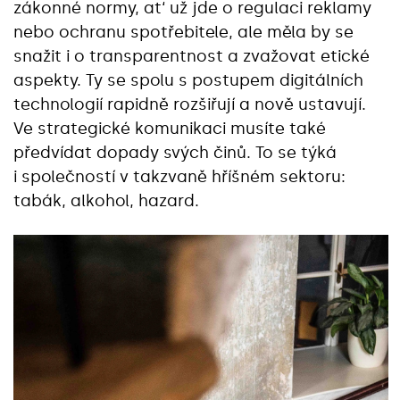
zákonné normy, at‘ už jde o regulaci reklamy
nebo ochranu spotřebitele, ale měla by se
snažit i o transparentnost a zvažovat etické
aspekty. Ty se spolu s postupem digitálních
technologií rapidně rozšiřují a nově ustavují.
Ve strategické komunikaci musíte také
předvídat dopady svých činů. To se týká
i společností v takzvaně hříšném sektoru:
tabák, alkohol, hazard.