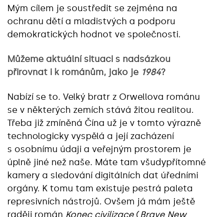
Mým cílem je soustředit se zejména na
ochranu dětí a mladistvých a podporu
demokratických hodnot ve společnosti.
Můžeme aktuální situaci s nadsázkou
přirovnat i k románům, jako je
1984
?
Nabízí se to. Velký bratr z Orwellova románu
se v některých zemích stává žitou realitou.
Třeba již zmíněná Čína už je v tomto výrazně
technologicky vyspělá a její zacházení
s osobnímu údaji a veřejným prostorem je
úplně jiné než naše. Máte tam všudypřítomné
kamery a sledování digitálních dat úředními
orgány. K tomu tam existuje pestrá paleta
represivních nástrojů. Ovšem já mám ještě
raději román
Konec civilizace
(
Brave New