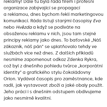
reklamy! Dále tu byla řada firem i profesní
organizace zabývající se propagací
a reklamou, dnes bychom řekli marketingovou
komunikací. Ráda listuji starými časopisy
Eva
nebo
Hvězda
a když se podíváte na
obsaženou reklamu v nich, jsou tam stejné
principy reklamy jako dnes. To baťovské „Náš
zákazník, náš pán“ se uplatňovalo tehdy ve
službách více než dnes. Z dalších příkladů
nesmíme zapomenout odkaz Zdenka Rykra,
což byl z dnešního pohledu tvůrce „korporátní
identity“ a grafického stylu čokoládovny
Orion. Vydával časopis pro zaměstnance, kde
radil, jak vystavovat zboží a jaké obaly použít.
Jeho práci i s dnešním odstupem obdivujeme
jako nesmírně kvalitní.