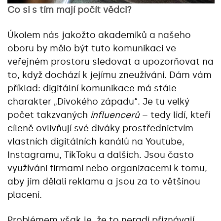
Co si s tím mají počít vědci?
Úkolem nás jakožto akademiků a našeho
oboru by mělo být tuto komunikaci ve
veřejném prostoru sledovat a upozorňovat na
to, když dochází k jejímu zneužívání. Dám vám
příklad: digitální komunikace má stále
charakter „Divokého západu“. Je tu velký
počet takzvaných
influencerů
– tedy lidí, kteří
cíleně ovlivňují své diváky prostřednictvím
vlastních digitálních kanálů na Youtube,
Instagramu, TikToku a dalších. Jsou často
využíváni firmami nebo organizacemi k tomu,
aby jim dělali reklamu a jsou za to většinou
placeni.
Problémem však je, že to neradi přiznávají,