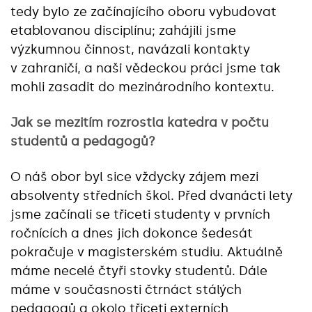
tedy bylo ze začínajícího oboru vybudovat
etablovanou disciplínu; zahájili jsme
výzkumnou činnost, navázali kontakty
v zahraničí, a naši vědeckou práci jsme tak
mohli zasadit do mezinárodního kontextu.
Jak se mezitím rozrostla katedra v počtu
studentů a pedagogů?
O náš obor byl sice vždycky zájem mezi
absolventy středních škol. Před dvanácti lety
jsme začínali se třiceti studenty v prvních
ročnících a dnes jich dokonce šedesát
pokračuje v magisterském studiu. Aktuálně
máme necelé čtyři stovky studentů. Dále
máme v současnosti čtrnáct stálých
pedagogů a okolo třiceti externích