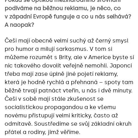
Pokud se optikou mezinárodního srovnání
podíváme na běžnou reklamu, je něco, co
v západní Evropě funguje a co u nás selhává?
A naopak?
Češi mají obecně velmi suchý až černý smysl
pro humor a milují sarkasmus. V tom si
můžeme rozumět s Brity, ale v Americe byste si
nic takového dovolit veřejně nemohli. Japonci
třeba mají zase úplně jiné pojetí reklamy,
která je hodně rychlá a přehnaná – spoty tam
běžně trvají patnáct vteřin, u nás i dvě minuty.
Češi v sobě mají stále zkušenost se
socialistickou propagandou a ke všemu
novému přistupují velmi kriticky, často až
odmítavě. Soustředíme se svůj základní okruh
přátel a rodiny, jimž věříme.