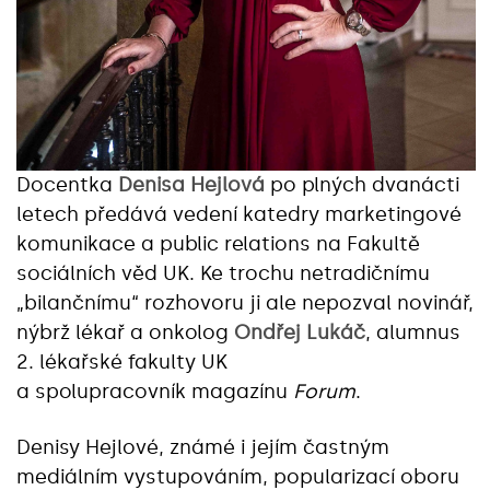
Docentka
Denisa Hejlová
po plných dvanácti
letech předává vedení katedry marketingové
komunikace a public relations na Fakultě
sociálních věd UK. Ke trochu netradičnímu
„bilančnímu“ rozhovoru ji ale nepozval novinář,
nýbrž lékař a onkolog
Ondřej Lukáč
, alumnus
2. lékařské fakulty UK
a spolupracovník magazínu
Forum
.
Denisy Hejlové, známé i jejím častným
mediálním vystupováním, popularizací oboru