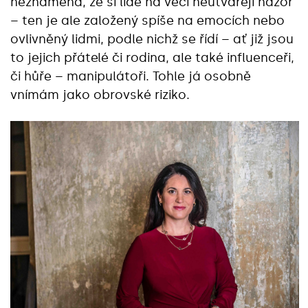
neznamená, že si lidé na věci neutvářejí názor
– ten je ale založený spíše na emocích nebo
ovlivněný lidmi, podle nichž se řídí – ať již jsou
to jejich přátelé či rodina, ale také influenceři,
či hůře – manipulátoři. Tohle já osobně
vnímám jako obrovské riziko.