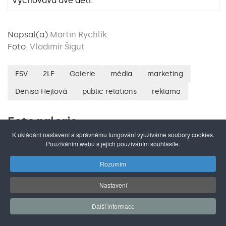
Vychovává dvě děti.
Napsal(a):
Martin Rychlík
Foto:
Vladimír Šigut
FSV
2LF
Galerie
média
marketing
Denisa Hejlová
public relations
reklama
Fotogalerie
K ukládání nastavení a správnému fungování využíváme soubory cookies.
Používáním webu s jejich používáním souhlasíte.
Rozumím
Nastavení
Další informace