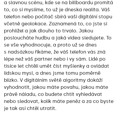
a slavnou scénu, kde se na billboardu promítá
to, co si myslíme, to už je dneska realita. Váš
telefon nebo počítač sbírá vaši digitální stopu
včetně geolokace. Zaznamená to, co jste si
prohlížel a jak dlouho to trvalo. Jakou
posloucháte hudbu a jaká videa sledujete. To
se vše vyhodnocuje, a proto už se dnes
s nadsázkou říkáme, že váš telefon vás zná
lépe než váš partner nebo i vy sám. Lidé po
tisíce let chtěli umět číst myšlenky a ovládat
lidskou mysl, a dnes jsme tomu poměrně
blízko. V digitálním světě algoritmy dokáží
vyhodnotit, jakou máte povahu, jakou máte
právě náladu, co budete chtít vyhledávat
nebo sledovat, kolik máte peněz a za co byste
je tak asi chtěl utratit.