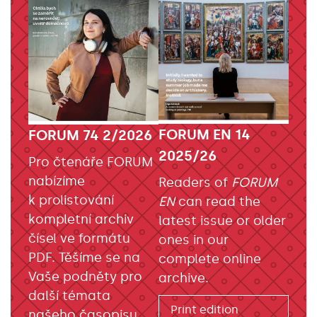
FORUM EN 14
FORUM 74 2/2026
2025/26
Pro čtenáře FORUM
nabízíme
Readers of
FORUM
k prolistování
EN
can read the
kompletní archiv
latest issue or older
čísel ve formátu
ones in our
PDF. Těšíme se na
complete online
Vaše podněty pro
archive.
další témata
Print edition
našeho časopisu.