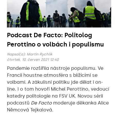
Podcast De Facto: Politolog
Perottino o volbách i populismu
Napsal(a):
Martin Rychlík
čtvrtek, 10. červen 2021 12:40
Pandemie rozšířila nástroje populismu. Ve
Francii houstne atmosféra s blížícími se
volbami. A zákulisní politiku jde dělat i on-
line. I o tom hovoří Michel Perottino, vedoucí
katedry politologie na FSV UK. Novou sérii
podcastů
De Facto
moderuje děkanka Alice
Němcová Tejkalová.