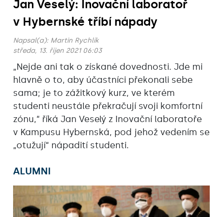
Jan Veselý: Inovační laboratoř
v Hybernské tříbí nápady
Napsal(a):
Martin Rychlík
středa, 13. říjen 2021 06:03
„Nejde ani tak o získané dovednosti. Jde mi
hlavně o to, aby účastníci překonali sebe
sama; je to zážitkový kurz, ve kterém
studenti neustále překračují svoji komfortní
zónu,“ říká Jan Veselý z Inovační laboratoře
v Kampusu Hybernská, pod jehož vedením se
„otužují“ nápadití studenti.
ALUMNI