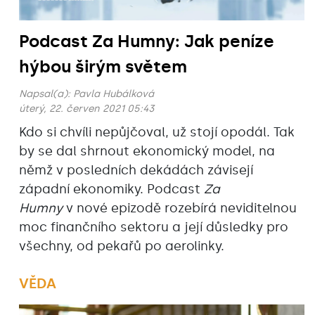
Podcast Za Humny: Jak peníze
hýbou širým světem
Napsal(a):
Pavla Hubálková
úterý, 22. červen 2021 05:43
Kdo si chvíli nepůjčoval, už stojí opodál. Tak
by se dal shrnout ekonomický model, na
němž v posledních dekádách závisejí
západní ekonomiky. Podcast
Za
Humny
v nové epizodě rozebírá neviditelnou
moc finančního sektoru a její důsledky pro
všechny, od pekařů po aerolinky.
VĚDA