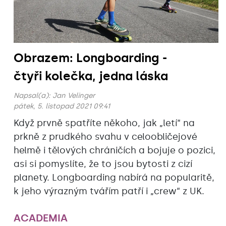
Obrazem: Longboarding -
čtyři kolečka, jedna láska
Napsal(a):
Jan Velinger
pátek, 5. listopad 2021 09:41
Když prvně spatříte někoho, jak „letí“ na
prkně z prudkého svahu v celoobličejové
helmě i tělových chráničích a bojuje o pozici,
asi si pomyslíte, že to jsou bytosti z cizí
planety. Longboarding nabírá na popularitě,
k jeho výrazným tvářím patří i „crew“ z UK.
ACADEMIA