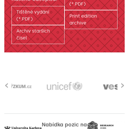
(*.PDF)
Tištěné vydání
Print edition
(*.PDF)
archive
Archiv starších
čísel
‹
›
Nabídka pozic na