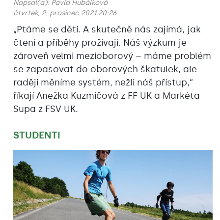
Napsal(a):
Pavla Hubálková
čtvrtek, 2. prosinec 2021 20:26
„Ptáme se dětí. A skutečně nás zajímá, jak
čtení a příběhy prožívají. Náš výzkum je
zároveň velmi mezioborový – máme problém
se zapasovat do oborových škatulek, ale
raději měníme systém, nežli náš přístup,“
říkají Anežka Kuzmičová z FF UK a Markéta
Supa z FSV UK.
STUDENTI