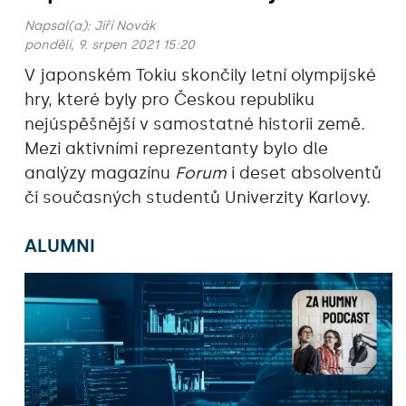
Napsal(a):
Jiří Novák
pondělí, 9. srpen 2021 15:20
V japonském Tokiu skončily letní olympijské
hry, které byly pro Českou republiku
nejúspěšnější v samostatné historii země.
Mezi aktivními reprezentanty bylo dle
analýzy magazínu
Forum
i deset absolventů
či současných studentů Univerzity Karlovy.
ALUMNI