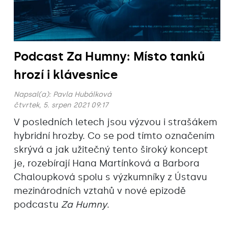
Podcast Za Humny: Místo tanků
hrozí i klávesnice
Napsal(a):
Pavla Hubálková
čtvrtek, 5. srpen 2021 09:17
V posledních letech jsou výzvou i strašákem
hybridní hrozby. Co se pod tímto označením
skrývá a jak užitečný tento široký koncept
je, rozebírají Hana Martínková a Barbora
Chaloupková spolu s výzkumníky z Ústavu
mezinárodních vztahů v nové epizodě
podcastu
Za Humny
.