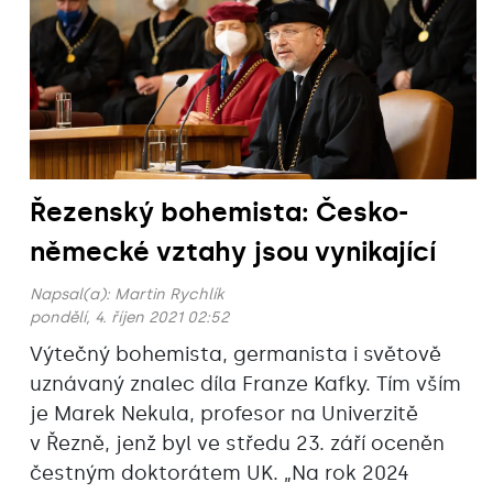
Řezenský bohemista: Česko-
německé vztahy jsou vynikající
Napsal(a):
Martin Rychlík
pondělí, 4. říjen 2021 02:52
Výtečný bohemista, germanista i světově
uznávaný znalec díla Franze Kafky. Tím vším
je Marek Nekula, profesor na Univerzitě
v Řezně, jenž byl ve středu 23. září oceněn
čestným doktorátem UK. „Na rok 2024