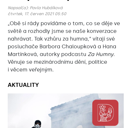
Napsal(a):
Pavla Hubálková
čtvrtek, 17. červen 2021 05:50
„Obě si rády povídáme o tom, co se děje ve
světě a rozhodly jsme se naše konverzace
nahrávat. Tak vzhůru za humna,“‎ vítají své
posluchače Barbora Chaloupková a Hana
Martínková, autorky podcastu
Za Humny
.
Věnuje se mezinárodnímu dění, politice
i věcem veřejným.
AKTUALITY