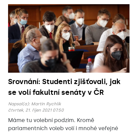
Srovnání: Studenti zjišťovali, jak
se volí fakultní senáty v ČR
Napsal(a):
Martin Rychlík
čtvrtek, 21. říjen 2021 07:50
Máme tu volební podzim. Kromě
parlamentních voleb volí i mnohé veřejné