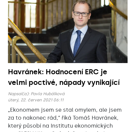
Havránek: Hodnocení ERC je
velmi poctivé, nápady vynikající
Napsal(a):
Pavla Hubálková
úterý, 22. červen 2021 06:11
„Ekonomem jsem se stal omylem, ale jsem
za to nakonec rád,“‎ říká Tomáš Havránek,
který‎ působí na Institutu ekonomických