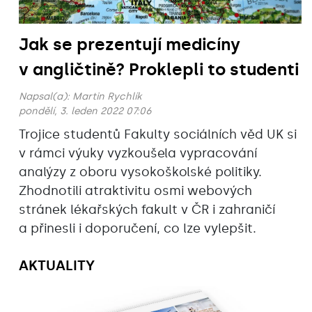
Jak se prezentují medicíny
v angličtině? Proklepli to studenti
Napsal(a):
Martin Rychlík
pondělí, 3. leden 2022 07:06
Trojice studentů Fakulty sociálních věd UK si
v rámci výuky vyzkoušela vypracování
analýzy z oboru vysokoškolské politiky.
Zhodnotili atraktivitu osmi webových
stránek lékařských fakult v ČR i zahraničí
a přinesli i doporučení, co lze vylepšit.
AKTUALITY