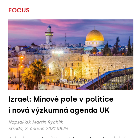
FOCUS
Izrael: Minové pole v politice
i nová výzkumná agenda UK
Napsal(a):
Martin Rychlík
středa, 2. červen 2021 08:24