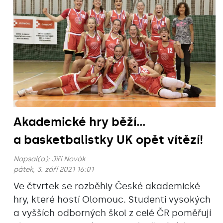
Akademické hry běží...
a basketbalistky UK opět vítězí!
Napsal(a):
Jiří Novák
pátek, 3. září 2021 16:01
Ve čtvrtek se rozběhly České akademické
hry, které hostí Olomouc. Studenti vysokých
a vyšších odborných škol z celé ČR poměřují