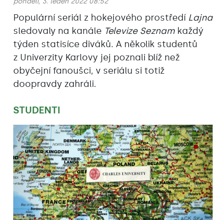
pondělí, 3. leden 2022 08:52
Populární seriál z hokejového prostředí
Lajna
sledovaly na kanále
Televize Seznam
každý
týden statisíce diváků. A několik studentů
z Univerzity Karlovy jej poznali blíž než
obyčejní fanoušci, v seriálu si totiž
doopravdy zahráli.
STUDENTI