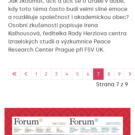
Jak zkoumat, učit a učit se o Izraeli v době,
kdy toto téma často budí velmi silné emoce
a rozděluje společnost i akademickou obec?
Osobní zkušenosti popisuje Irena
Kalhousová, ředitelka Rady Herzlova centra
izraelských studií a výzkumnice Peace
Research Center Prague při FSV UK.
1
2
3
4
5
6
7
8
9
Strana 7 z 9