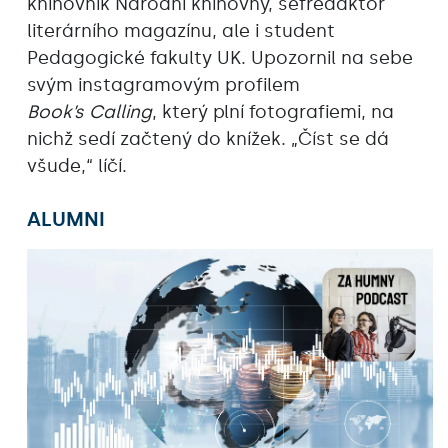
knihovník Národní knihovny, šéfredaktor
literárního magazínu, ale i student
Pedagogické fakulty UK. Upozornil na sebe
svým instagramovým profilem
Book’s Calling
, který plní fotografiemi, na
nichž sedí začtený do knížek. „Číst se dá
všude,“ líčí.
ALUMNI