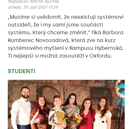
Napsal(a):
Martin Rychlík
středa, 29. září 2021 17:39
„Musíme si uvědomit, že neexistují systémoví
outsideři, že i my sami jsme součástí
systému, který chceme změnit,“ říká Barbora
Komberec Novosadová, která zve na kurz
systémového myšlení v Kampusu Hybernská.
Ti nejlepší si možná zasoutěží v Oxfordu.
STUDENTI