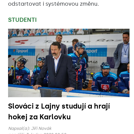
odstartovat i systémovou změnu.
STUDENTI
Slováci z Lajny studují a hrají
hokej za Karlovku
Napsal(a):
Jiří Novák