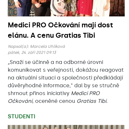
Medici PRO Očkování mají dost
elánu. A cenu Gratias Tibi
Napsal(a):
Marcela Uhlíková
pátek, 24. září 2021 09:13
„
Snaží se účinně a na odborné úrovni
komunikovat s veřejností, dokážou reagovat
na aktuální situaci a společnosti předkládají
důvěryhodné informace," dal by se stručně
shrnout přínos iniciativy
Medici PRO
Očkování
, oceněné cenou
Gratias Tibi
.
STUDENTI