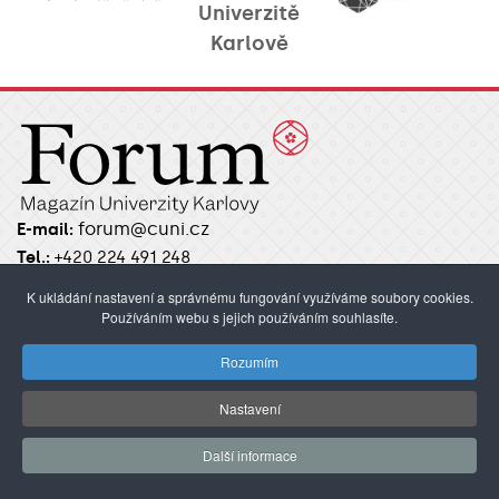
Univerzitě
Karlově
forum@cuni.cz
E-mail:
Tel.:
+420 224 491 248
Ovocný trh 3–5, 116 36 Praha 1
K ukládání nastavení a správnému fungování využíváme soubory cookies.
Používáním webu s jejich používáním souhlasíte.
Kontakty / Redakce
Rozumím
Pokyny pro autory
Nastavení
Další informace
RUBRIKY