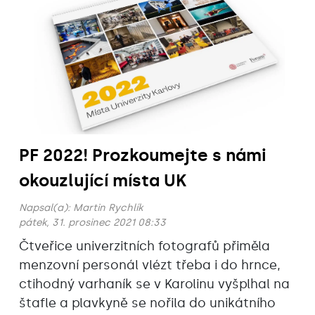
PF 2022! Prozkoumejte s námi
okouzlující místa UK
Napsal(a):
Martin Rychlík
pátek, 31. prosinec 2021 08:33
Čtveřice univerzitních fotografů přiměla
menzovní personál vlézt třeba i do hrnce,
ctihodný varhaník se v Karolinu vyšplhal na
štafle a plavkyně se nořila do unikátního