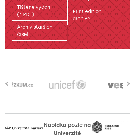
Tištěné vydání
Print edition
(*.PDF)
archive
Archiv starších
čísel
‹
›
Nabídka pozic na
Univerzitě