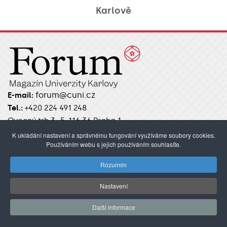
Karlově
forum@cuni.cz
E-mail:
Tel.:
+420 224 491 248
Ovocný trh 3–5, 116 36 Praha 1
K ukládání nastavení a správnému fungování využíváme soubory cookies.
Kontakty / Redakce
Používáním webu s jejich používáním souhlasíte.
Pokyny pro autory
Rozumím
Nastavení
RUBRIKY
Další informace
Úvod
Aktuality
Věda
Studenti
Academia