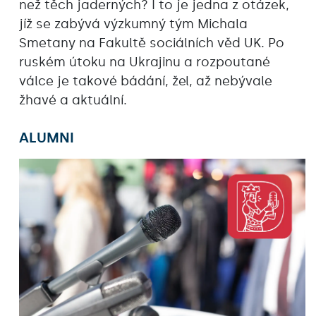
než těch jaderných? I to je jedna z otázek,
jíž se zabývá výzkumný tým Michala
Smetany na Fakultě sociálních věd UK. Po
ruském útoku na Ukrajinu a rozpoutané
válce je takové bádání, žel, až nebývale
žhavé a aktuální.
ALUMNI