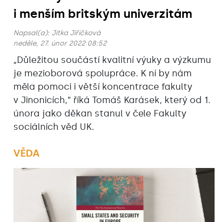
i menším britským univerzitám
Napsal(a):
Jitka Jiřičková
neděle, 27. únor 2022 08:52
„Důležitou součástí kvalitní výuky a výzkumu
je mezioborová spolupráce. K ní by nám
měla pomoci i větší koncentrace fakulty
v Jinonicích,“ říká Tomáš Karásek, který od 1.
února jako děkan stanul v čele Fakulty
sociálních věd UK.
VĚDA