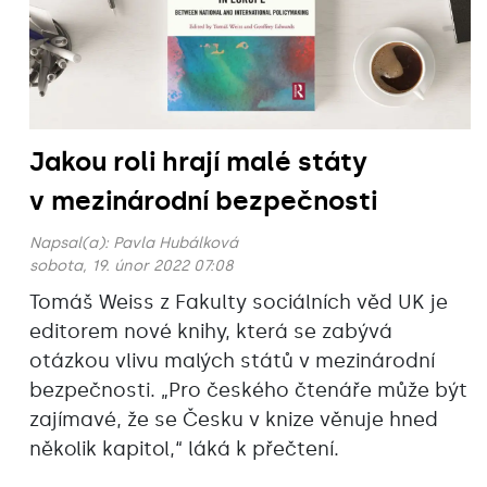
Jakou roli hrají malé státy
v mezinárodní bezpečnosti
Napsal(a):
Pavla Hubálková
sobota, 19. únor 2022 07:08
Tomáš Weiss z Fakulty sociálních věd UK je
editorem nové knihy, která se zabývá
otázkou vlivu malých států v mezinárodní
bezpečnosti. „Pro českého čtenáře může být
zajímavé, že se Česku v knize věnuje hned
několik kapitol,“ láká k přečtení.