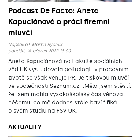
Podcast De Facto: Aneta
Kapuciánová o práci firemní
mluvčí
Napsal(a):
Martin Rychlík
pondělí, 14. březen 2022 18:00
Aneta Kapuciánová na Fakultě sociálních
věd UK vystudovala politologii, v pracovním
životě se však věnuje PR. Je tiskovou mluvčí
ve společnosti Seznam.cz. „Měla jsem štěstí,
že jsem mohla vysokoškolský čas věnovat
něčemu, co mě dodnes stále baví,“ říká
o svém studiu na FSV UK.
AKTUALITY