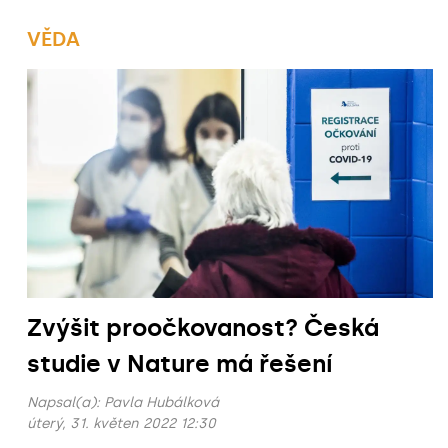
VĚDA
Zvýšit proočkovanost? Česká
studie v Nature má řešení
Napsal(a):
Pavla Hubálková
úterý, 31. květen 2022 12:30