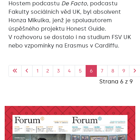
Hostem podcastu
De Facto
, podcastu
Fakulty sociálních věd UK, byl absolvent
Honza Mikulka, jenž je spoluautorem
úspěšného projektu Honest Guide.
V rozhovoru se dostalo i na studium FSV UK
nebo vzpomínky na Erasmus v Cardiffu.
1
2
3
4
5
6
7
8
9
Strana 6 z 9