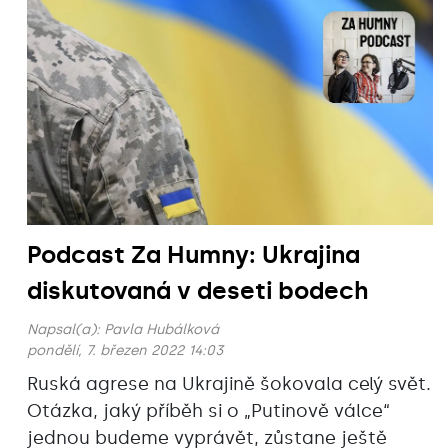
Podcast Za Humny: Ukrajina
diskutovaná v deseti bodech
Napsal(a):
Pavla Hubálková
pondělí, 7. březen 2022 14:03
Ruská agrese na Ukrajině šokovala celý svět.
Otázka, jaký příběh si o „Putinově válce“
jednou budeme vyprávět, zůstane ještě