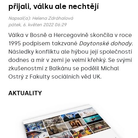
přijali, válku ale nechtějí
Napsal(a):
Helena Zdráhalová
pátek, 6. květen 2022 06:29
Válka v Bosně a Hercegovině skončila v roce
1995 podpisem takzvané
Daytonské dohody
.
Následky konfliktu ale hýbou její společností
dodnes a mír v zemi je velmi křehký. Se svými
zkušenostmi z Balkánu se podělil Michal
Ostrý z Fakulty sociálních věd UK.
AKTUALITY