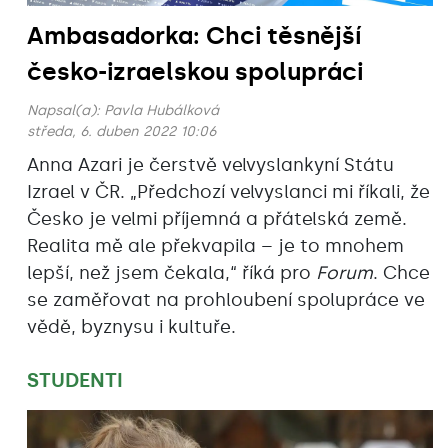
Ambasadorka: Chci těsnější
česko-izraelskou spolupráci
Napsal(a):
Pavla Hubálková
středa, 6. duben 2022 10:06
Anna Azari je čerstvě velvyslankyní Státu
Izrael v ČR. „Předchozí velvyslanci mi říkali, že
Česko je velmi příjemná a přátelská země.
Realita mě ale překvapila – je to mnohem
lepší, než jsem čekala,“‎‎ říká pro
Forum
. Chce
se zaměřovat na prohloubení spolupráce ve
vědě, byznysu i kultuře.
STUDENTI