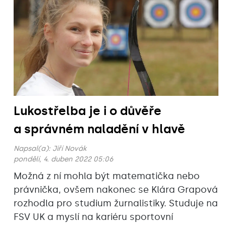
Lukostřelba je i o důvěře
a správném naladění v hlavě
Napsal(a):
Jiří Novák
pondělí, 4. duben 2022 05:06
Možná z ní mohla být matematička nebo
právnička, ovšem nakonec se Klára Grapová
rozhodla pro studium žurnalistiky. Studuje na
FSV UK a myslí na kariéru sportovní