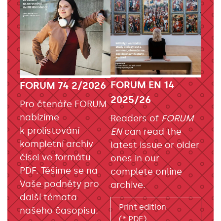
FORUM EN 14
FORUM 74 2/2026
2025/26
Pro čtenáře FORUM
nabízíme
Readers of
FORUM
k prolistování
EN
can read the
kompletní archiv
latest issue or older
čísel ve formátu
ones in our
PDF. Těšíme se na
complete online
Vaše podněty pro
archive.
další témata
Print edition
našeho časopisu.
(*.PDF)