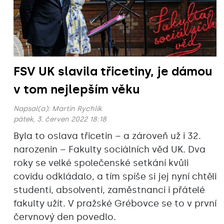
FSV UK slavila třicetiny, je dámou
v tom nejlepším věku
Napsal(a):
Martin Rychlík
pátek, 3. červen 2022 18:18
Byla to oslava třicetin – a zároveň už i 32.
narozenin – Fakulty sociálních věd UK. Dva
roky se velké společenské setkání kvůli
covidu odkládalo, a tím spíše si jej nyní chtěli
studenti, absolventi, zaměstnanci i přátelé
fakulty užít. V pražské Grébovce se to v první
červnový den povedlo.