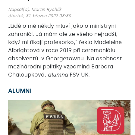
Napsal(a):
Martin Rychlík
čtvrtek, 31. březen 2022 03:30
„Lidé o mě někdy mluví jako o ministryni
zahraničí. Já mám ale ze všeho nejradši,
když mi říkají profesorko,” řekla Madeleine
Albrightová v roce 2019 při ceremoniálu
absolventů v Georgetownu. Na osobnost
mezinárodní politiky vzpomíná Barbora
Chaloupková,
alumna
FSV UK.
ALUMNI