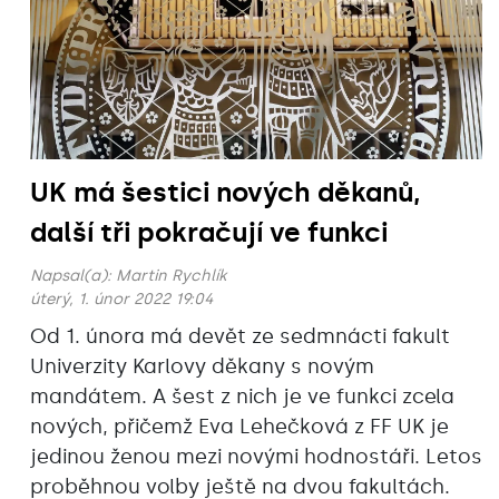
UK má šestici nových děkanů,
další tři pokračují ve funkci
Napsal(a):
Martin Rychlík
úterý, 1. únor 2022 19:04
Od 1. února má devět ze sedmnácti fakult
Univerzity Karlovy děkany s novým
mandátem. A šest z nich je ve funkci zcela
nových, přičemž Eva Lehečková z FF UK je
jedinou ženou mezi novými hodnostáři. Letos
proběhnou volby ještě na dvou fakultách.