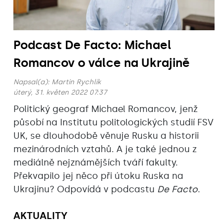
Podcast De Facto: Michael
Romancov o válce na Ukrajině
Napsal(a):
Martin Rychlík
úterý, 31. květen 2022 07:37
Politický geograf Michael Romancov, jenž
působí na Institutu politologických studií FSV
UK, se dlouhodobě věnuje Rusku a historii
mezinárodních vztahů. A je také jednou z
mediálně nejznámějších tváří fakulty.
Překvapilo jej něco při útoku Ruska na
Ukrajinu? Odpovídá v podcastu
De Facto
.
AKTUALITY