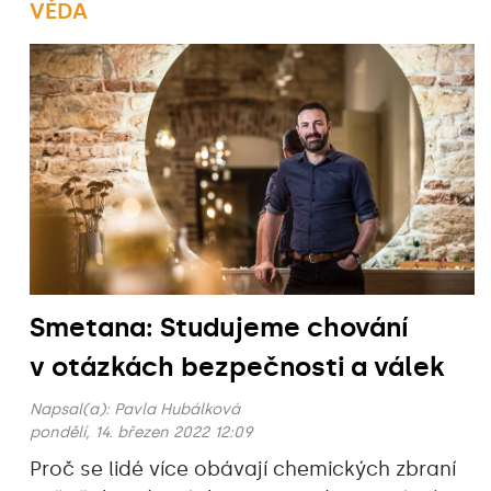
VĚDA
Smetana: Studujeme chování
v otázkách bezpečnosti a válek
Napsal(a):
Pavla Hubálková
pondělí, 14. březen 2022 12:09
Proč se lidé více obávají chemických zbraní