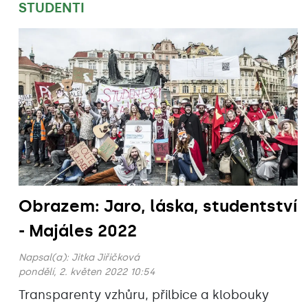
STUDENTI
Obrazem: Jaro, láska, studentství
- Majáles 2022
Napsal(a):
Jitka Jiřičková
pondělí, 2. květen 2022 10:54
Transparenty vzhůru, přilbice a klobouky