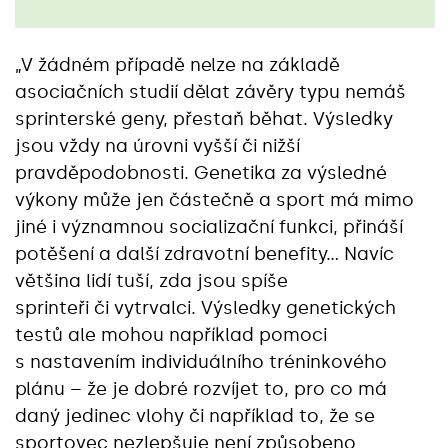
„V žádném případě nelze na základě
asociačních studií dělat závěry typu nemáš
sprinterské geny, přestaň běhat. Výsledky
jsou vždy na úrovni vyšší či nižší
pravděpodobnosti. Genetika za výsledné
výkony může jen částečně a sport má mimo
jiné i významnou socializační funkci, přináší
potěšení a další zdravotní benefity… Navíc
většina lidí tuší, zda jsou spíše
sprinteři či vytrvalci. Výsledky genetických
testů ale mohou například pomoci
s nastavením individuálního tréninkového
plánu – že je dobré rozvíjet to, pro co má
daný jedinec vlohy či například to, že se
sportovec nezlepšuje není způsobeno