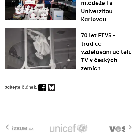
mládeže i s
Univerzitou
Karlovou
70 let FTVS -
tradice
vzdělávání učitelů
TV v českých
zemích
Sdílejte článek:
‹
›