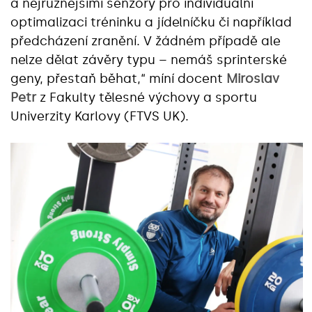
a nejrůznějšími senzory pro individuální
optimalizaci tréninku a jídelníčku či například
předcházení zranění. V žádném případě ale
nelze dělat závěry typu – nemáš sprinterské
geny, přestaň běhat,“ míní docent
Miroslav
Petr
z Fakulty tělesné výchovy a sportu
Univerzity Karlovy (FTVS UK).