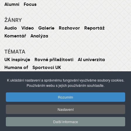
Alumni
Focus
ŽÁNRY
Audio
Video
Galerie
Rozhovor
Reportáž
Komentář
Analýza
TÉMATA
UK inspiruje
Rovné příležitosti
AI univerzita
Humans of
Sportovci UK
K ukládání nastavení a správnému fungování využíváme soubory cookies.
Používáním webu s jejich používáním souhlasíte.
ISSN 1214-5726 (tištěná verze ISSN 1211-1724)
Rozumím
Publikování nebo šíření obsahu je zakázáno bez
předchozího souhlasu.
Nastavení
webdesign Agionet
©2012–
2026
Univerzita Karlova /
Další informace
s.r.o.