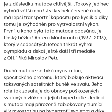
je z důsledku mutace citlivější. „Takový jedinec
vytváří větší množství krvinek červené řady,
má lepší transportní kapacitu pro kyslík a díky
tomu je zvýhodněn pro vytrvalostní výkon.
První, u koho byla tato mutace popsána, je
finský běžkař Antero Mäntyranta (1937–2013),
který v šedesátých letech třikrát vyhrál
olympiádu a získal ještě další tři medaile
z OH,“ říká Miroslav Petr.
Druhá mutace se týká myostatinu,
specifického proteinu, který blokuje aktivaci
takzvaných satelitních buněk ve svalu. Jeho
role tak zasahuje do obnovy poškozených
svalových vláken a jejich hypertrofie. Jedinci
s mutací mají přirozeně zablokovaný tlumící
vliv myostatinu na hypertrofii svalstva a díky