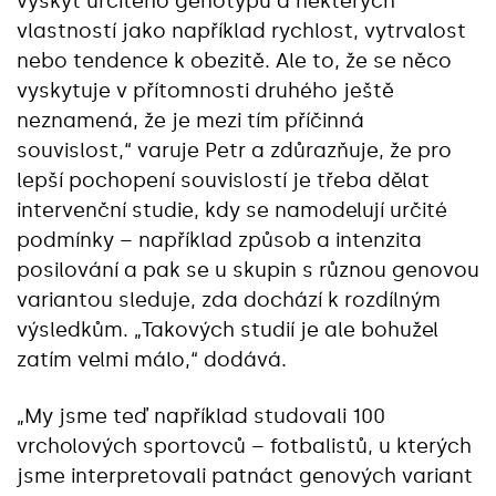
výskyt určitého genotypu a některých
vlastností jako například rychlost, vytrvalost
nebo tendence k obezitě. Ale to, že se něco
vyskytuje v přítomnosti druhého ještě
neznamená, že je mezi tím příčinná
souvislost,“ varuje Petr a zdůrazňuje, že pro
lepší pochopení souvislostí je třeba dělat
intervenční studie, kdy se namodelují určité
podmínky – například způsob a intenzita
posilování a pak se u skupin s různou genovou
variantou sleduje, zda dochází k rozdílným
výsledkům. „Takových studií je ale bohužel
zatím velmi málo,“ dodává.
„My jsme teď například studovali 100
vrcholových sportovců – fotbalistů, u kterých
jsme interpretovali patnáct genových variant