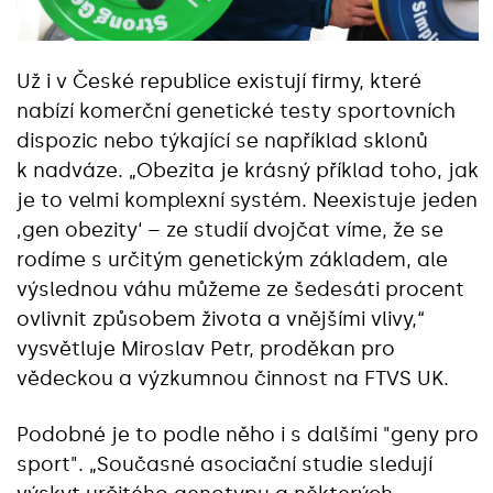
Už i v České republice existují firmy, které
nabízí komerční genetické testy sportovních
dispozic nebo týkající se například sklonů
k nadváze. „Obezita je krásný příklad toho, jak
je to velmi komplexní systém. Neexistuje jeden
‚gen obezity‘ – ze studií dvojčat víme, že se
rodíme s určitým genetickým základem, ale
výslednou váhu můžeme ze šedesáti procent
ovlivnit způsobem života a vnějšími vlivy,“
vysvětluje Miroslav Petr, proděkan pro
vědeckou a výzkumnou činnost na FTVS UK.
Podobné je to podle něho i s dalšími "geny pro
sport". „Současné asociační studie sledují