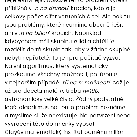
nejefektivnější, dokáže tento problém vyřešit
přibližně v ‚
n na druhou
‘ krocích, kde
n
je
celkový počet cifer vstupních čísel. Ale pak tu
jsou problémy, které neumíme obecně řešit
ani v ‚
n na bilion
‘ krocích. Například
kdybychom měli skupinu
n
lidí a chtěli je
rozdělit do tří skupin tak, aby v žádné skupině
nebyli nepřátelé. To je i pro počítač výzva.
Naivní algoritmus, který systematicky
prozkoumá všechny možnosti, potřebuje
v nejhorším případě ‚
tři na n‘ možností
, což je
už pro docela malá
n
, třeba
n=100
,
astronomicky velké číslo. Žádný podstatně
lepší algoritmus na tento problém neznáme
a myslíme si, že neexistuje. Na potvrzení nebo
vyvrácení této domněnky vypsal
Clayův matematický institut odměnu milion