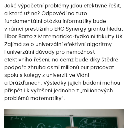
Jaké výpočetní problémy jdou efektivně řešit,
a které už ne? Odpovědi na tuto
fundamentální otázku informatiky bude
v rámci prestižního ERC Synergy grantu hledat
Libor Barto
z Matematicko-fyzikální fakulty UK.
Zajímá se o univerzální efektivní algoritmy
i univerzální důvody pro nemožnost
efektivního řešení, na čemž bude díky štědré
podpoře zhruba osmi milionů eur pracovat
spolu s kolegy z univerzit ve Vídni
a Drážďanech. Výsledky jejich bádání mohou
přispět i k vyřešení jednoho z „milionových
problémů matematiky“.