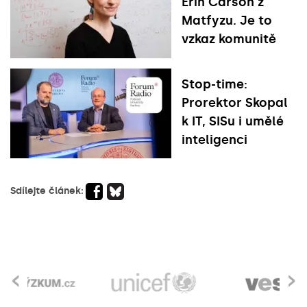
Erin Carson z
Matfyzu. Je to
vzkaz komunitě
Stop-time:
Prorektor Skopal
k IT, SISu i umělé
inteligenci
Sdílejte článek:
‹
›