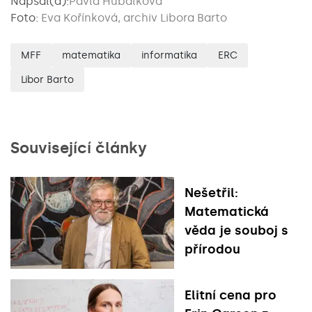
Napsal(a):
Pavla Hubálková
Foto:
Eva Kořínková, archiv Libora Barto
MFF
matematika
informatika
ERC
Libor Barto
Související články
Nešetřil:
Matematická
věda je souboj s
přírodou
Elitní cena pro