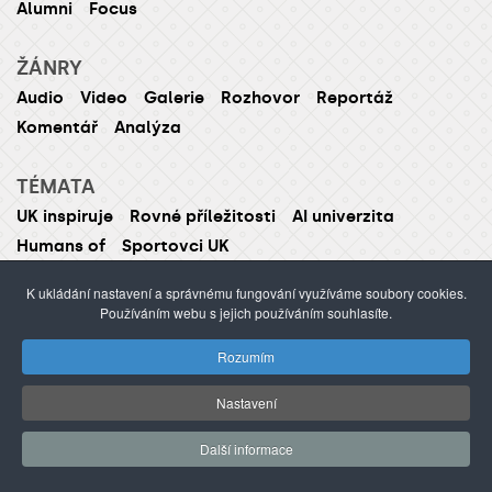
Alumni
Focus
ŽÁNRY
Audio
Video
Galerie
Rozhovor
Reportáž
Komentář
Analýza
TÉMATA
UK inspiruje
Rovné příležitosti
AI univerzita
Humans of
Sportovci UK
K ukládání nastavení a správnému fungování využíváme soubory cookies.
Používáním webu s jejich používáním souhlasíte.
ISSN 1214-5726 (tištěná verze ISSN 1211-1724)
Rozumím
Publikování nebo šíření obsahu je zakázáno bez
předchozího souhlasu.
Nastavení
webdesign Agionet
©2012–
2026
Univerzita Karlova /
Další informace
s.r.o.