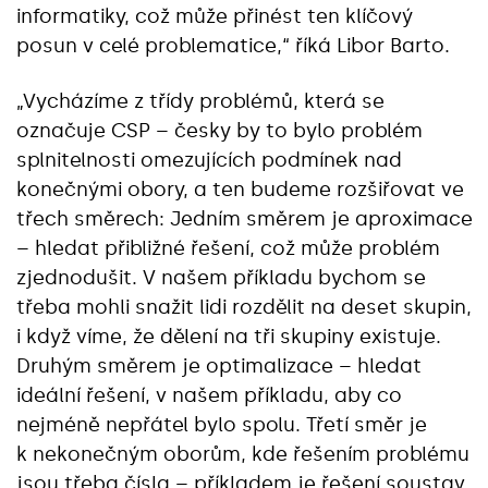
informatiky, což může přinést ten klíčový
posun v celé problematice,“ říká Libor Barto.
„Vycházíme z třídy problémů, která se
označuje CSP – česky by to bylo problém
splnitelnosti omezujících podmínek nad
konečnými obory, a ten budeme rozšiřovat ve
třech směrech: Jedním směrem je aproximace
– hledat přibližné řešení, což může problém
zjednodušit. V našem příkladu bychom se
třeba mohli snažit lidi rozdělit na deset skupin,
i když víme, že dělení na tři skupiny existuje.
Druhým směrem je optimalizace – hledat
ideální řešení, v našem příkladu, aby co
nejméně nepřátel bylo spolu. Třetí směr je
k nekonečným oborům, kde řešením problému
jsou třeba čísla – příkladem je řešení soustav