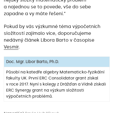
nějaký složitý matematický problém
a najednou se to povede, vše do sebe
zapadne a vy máte řešení.“
Pokud by vás výzkumné téma výpočetních
složitostí zajímalo více, doporučujeme
nedávný článek Libora Barto v časopise
Vesmír
.
Doc. Mgr. Libor Barto, Ph.D.
Působí na katedře algebry Matematicko-fyzikální
fakulty UK. První ERC Consolidator grant získal
v roce 2017. Nyní s kolegy z Drážďan a Vídně získali
ERC Synergy grant na výzkum složitosti
výpočetních problémů.