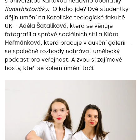
s Univerzitou Karlovou nedávno obohatily
Kunsthistoričky
. O koho jde? Dvě studentky
dějin umění na Katolické teologické fakultě
UK –
Adéla Šatalíková
, která se věnuje
fotografii a správě sociálních sítí a
Klára
Heřmánková
, která pracuje v aukční galerii –
se společně rozhodly nahrávat umělecký
podcast pro veřejnost. A zvou si zajímavé
hosty, kteří se kolem umění točí.