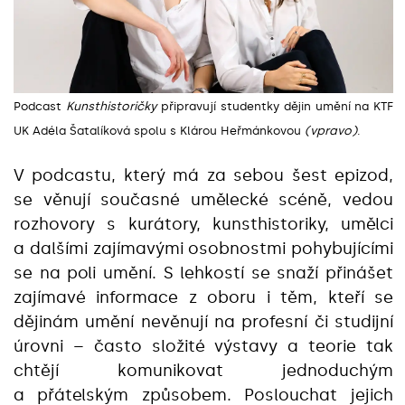
Podcast
Kunsthistoričky
připravují studentky dějin umění na KTF
UK Adéla Šatalíková spolu s Klárou Heřmánkovou
(vpravo)
.
V podcastu, který má za sebou šest epizod,
se věnují současné umělecké scéně, vedou
rozhovory s kurátory, kunsthistoriky, umělci
a dalšími zajímavými osobnostmi pohybujícími
se na poli umění. S lehkostí se snaží přinášet
zajímavé informace z oboru i těm, kteří se
dějinám umění nevěnují na profesní či studijní
úrovni – často složité výstavy a teorie tak
chtějí komunikovat jednoduchým
a přátelským způsobem. Poslouchat jejich