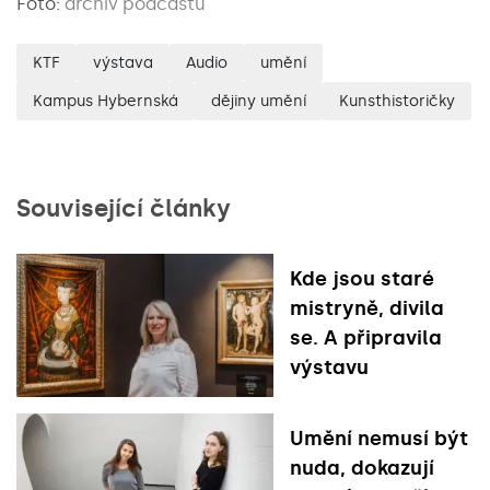
Foto:
archiv podcastu
KTF
výstava
Audio
umění
Kampus Hybernská
dějiny umění
Kunsthistoričky
Související články
Kde jsou staré
mistryně, divila
se. A připravila
výstavu
Umění nemusí být
nuda, dokazují