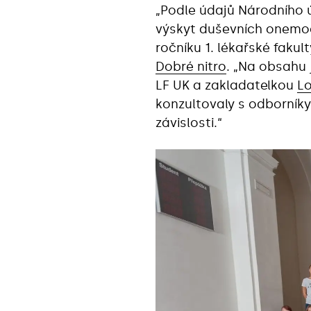
„Podle údajů Národního 
výskyt duševních onemocn
ročníku 1. lékařské fak
Dobré nitro
. „Na obsahu
LF UK a zakladatelkou
L
konzultovaly s odborníky
závislosti.“