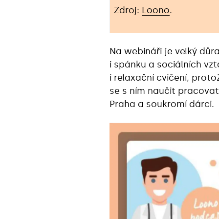
Zdroj:
Loono
.
Na webináři je velký důr
i spánku a sociálních vz
i relaxační cvičení, prot
se s ním naučit pracovat
Praha a soukromí dárci.