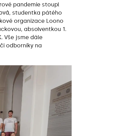
irové pandemie stoupl
lová
, studentka pátého
iskové organizace Loono
ackovou, absolventkou 1.
. Vše jsme dále
 či odborníky na