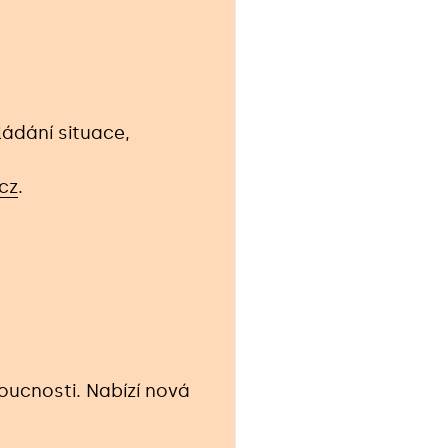
ládání situace,
cz
.
oucnosti. Nabízí nová