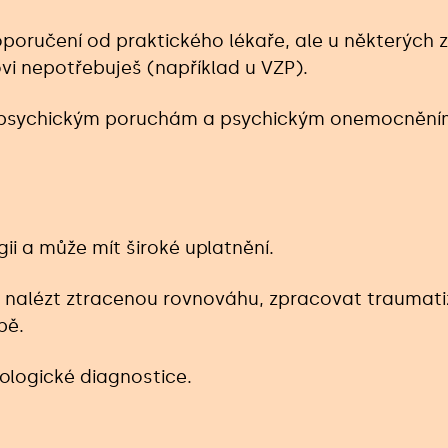
oručení od praktického lékaře, ale u některých 
vi nepotřebuješ (například u VZP).
psychickým poruchám a psychickým onemocněním,
ii a může mít široké uplatnění.
nalézt ztracenou rovnováhu, zpracovat traumatizu
bě.
ologické diagnostice.