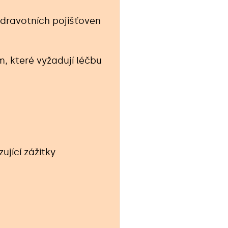
zdravotních pojišťoven
 které vyžadují léčbu
jící zážitky