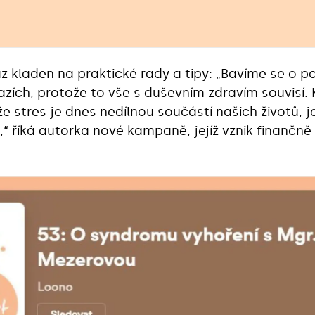
az kladen na praktické rady a tipy: „Bavíme se o p
tazích, protože to vše s duševním zdravím souvisí
ože stres je dnes nedílnou součástí našich životů, j
,“ říká autorka nové kampaně, jejíž vznik finančn