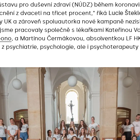
ústavu pro duševní zdraví (NÚDZ) během koronav
ění z dvaceti na třicet procent,“ říká
Lucie Štek
ulty UK a zároveň spoluautorka nové kampaně nez
 jsme pracovaly společně s lékařkami Kateřinou V
oono
, a Martinou Čermákovou, absolventkou LF HK
 z psychiatrie, psychologie, ale i psychoterapeuty