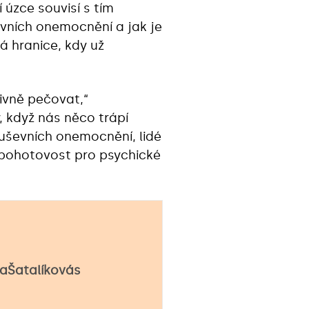
í úzce souvisí s tím
evních onemocnění a jak je
á hranice, kdy už
tivně pečovat,“
 když nás něco trápí
duševních onemocnění, lidé
e pohotovost pro psychické