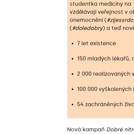
studentka medicíny na 1
vzdělávají veřejnost v 
onemocnění (
#zijessrd
(
#doledobry
) a teď nově
7
let existence
150
mladých lékařů, 
2 000
realizovaných
100 000
vyškolených l
54
zachráněných živ
Nová kampaň
Dobré nitr