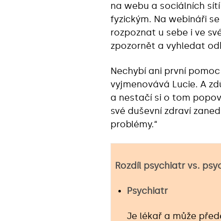
na webu a sociálních sítí
fyzickým. Na webináři se
rozpoznat u sebe i ve sv
zpozornět a vyhledat od
Nechybí ani první pomoc 
vyjmenovává Lucie. A zdů
a nestačí si o tom popo
své duševní zdraví zaned
problémy.“
Rozdíl psychiatr vs. ps
Psychiatr
Je lékař a může před