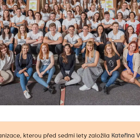
anizace, kterou před sedmi lety založila
Kateřina 