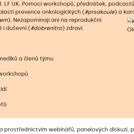
. LF UK. Pomocí workshopů, přednášek, podcastů, 
oblasti prevence onkologických (
#prsakoule
) a kar
cem
).
Nezapomínají ani na reprodukční
 i duševní (
#dobrenitro
) zdraví.
mediků a členů týmu
 workshopů
idí
otů
o
prostřednictvím webinářů, panelových diskuzí, p