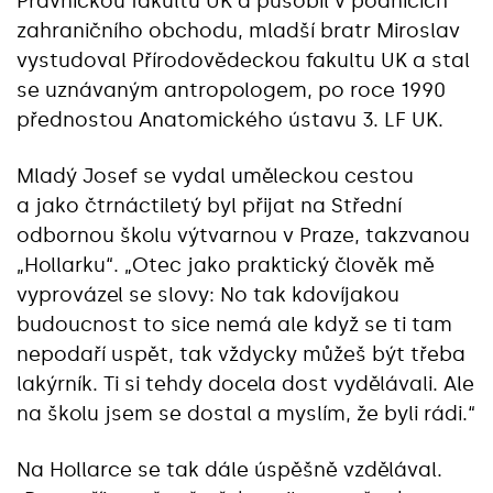
Právnickou fakultu UK a působil v podnicích
zahraničního obchodu, mladší bratr Miroslav
vystudoval Přírodovědeckou fakultu UK a stal
se uznávaným antropologem, po roce 1990
přednostou Anatomického ústavu 3. LF UK.
Mladý Josef se vydal uměleckou cestou
a jako čtrnáctiletý byl přijat na Střední
odbornou školu výtvarnou v Praze, takzvanou
„Hollarku“. „Otec jako praktický člověk mě
vyprovázel se slovy: No tak kdovíjakou
budoucnost to sice nemá ale když se ti tam
nepodaří uspět, tak vždycky můžeš být třeba
lakýrník. Ti si tehdy docela dost vydělávali. Ale
na školu jsem se dostal a myslím, že byli rádi.“
Na Hollarce se tak dále úspěšně vzdělával.