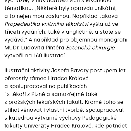
vycházely v nakladatelstvích s lékařskou
tématikou. „Některé byly opravdu unikátní,
a to nejen mou zásluhou. Například taková
Propedeutika vnitřního lékařství
vyšla už ve
třiceti vydáních, také v angličtině, a stále se
vydává.“ A například pro objemnou monografii
MUDr. Ludovíta Pintéra
Estetická chirurgie
vytvořil na 160 ilustrací.
Ilustrační aktivity Josefa Bavory postupem let
přerostly rámec Hradce Králové
a spolupracoval na publikacích
i s lékaři z Plzně a samozřejmě také
z pražských lékařských fakult. Kromě toho se
stíhal věnovat i vlastní tvorbě, spolupracoval
s katedrou výtvarné výchovy Pedagogické
fakulty Univerzity Hradec Králové, kde patnáct