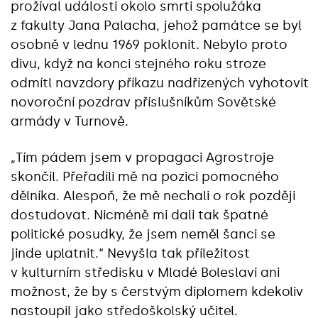
prožíval události okolo smrti spolužáka
z fakulty Jana Palacha, jehož památce se byl
osobně v lednu 1969 poklonit. Nebylo proto
divu, když na konci stejného roku stroze
odmítl navzdory příkazu nadřízených vyhotovit
novoroční pozdrav příslušníkům Sovětské
armády v Turnově.
„Tím pádem jsem v propagaci Agrostroje
skončil. Přeřadili mě na pozici pomocného
dělníka. Alespoň, že mě nechali o rok později
dostudovat. Nicméně mi dali tak špatné
politické posudky, že jsem neměl šanci se
jinde uplatnit.“ Nevyšla tak příležitost
v kulturním středisku v Mladé Boleslavi ani
možnost, že by s čerstvým diplomem kdekoliv
nastoupil jako středoškolský učitel.