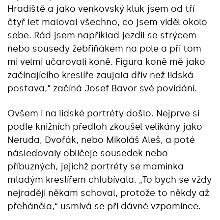
Hradiště a jako venkovský kluk jsem od tří
čtyř let maloval všechno, co jsem viděl okolo
sebe. Rád jsem například jezdil se strýcem
nebo sousedy žebřiňákem na pole a při tom
mi velmi učarovali koně. Figura koně mě jako
začínajícího kreslíře zaujala dřív než lidská
postava,“ začíná Josef Bavor své povídání.
Ovšem i na lidské portréty došlo. Nejprve si
podle knižních předloh zkoušel velikány jako
Neruda, Dvořák, nebo Mikoláš Aleš, a poté
následovaly obličeje sousedek nebo
příbuzných, jejichž portréty se maminka
mladým kreslířem chlubívala. „To bych se vždy
nejraději někam schoval, protože to někdy až
přeháněla,“ usmívá se při dávné vzpomínce.