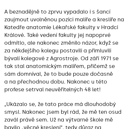
A beznadějně to zprvu vypadalo i s šancí
zaujmout uvolněnou pozici malíře a kreslíře na
Katedře anatomie Lékařské fakulty v Hradci
Králové. Také vedení fakulty jej napoprvé
odmítlo, ale nakonec změnilo názor, když se
za někdejšího kolegu postavili a přimluvili
bývalí kolegové z Agrostroje. Od září 1971 se
tak stal anatomickým malířem, přičemž se
sám domníval, že to bude pouze dočasně
a na přechodnou dobu. Nakonec u této
profese setrval neuvěřitelných 48 let!
„Ukázalo se, že tato práce má dlouhodobý
smysl. Nakonec jsem byl rád, že mě ten osud
zavál právě sem. Už na výtvarné škole mě
bavilo „věcné kreslení“, tedy důraz na