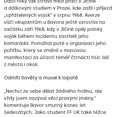
Další roky tak strávil mezi prací v Jičíně
a dálkovým studiem v Praze, kde zažil i příjezd
„spřátelených vojsk“ v srpnu 1968. Averze
vůči okupantům u Bavora ještě vzrostla na
začátku září 1968, kdy v Jičíně opilý polský
voják během incidentu zastřelil jeho
kamaráda. Pomáhal poté v organizaci jeho
pohřbu, který se změnil v masovou
manifestaci za účasti téměř čtrnácti tisíc lidí
z města i okolí.
Odmítl Sověty a musel k lopatě
„Nechci ze sebe dělat žádného hrdinu, ale
vždy jsem nazýval věci pravými jmény,“
komentuje Bavor smutný konec let
šedesátých. Jako student FF UK také těžce