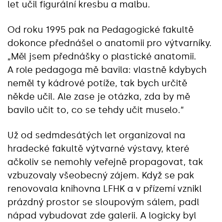
let učil figurální kresbu a malbu.
Od roku 1995 pak na Pedagogické fakultě
dokonce přednášel o anatomii pro výtvarníky.
„Měl jsem přednášky o plastické anatomii.
A role pedagoga mě bavila: vlastně kdybych
neměl ty kádrové potíže, tak bych určitě
někde učil. Ale zase je otázka, zda by mě
bavilo učit to, co se tehdy učit muselo.“
Už od sedmdesátých let organizoval na
hradecké fakultě výtvarné výstavy, které
ačkoliv se nemohly veřejně propagovat, tak
vzbuzovaly všeobecný zájem. Když se pak
renovovala knihovna LFHK a v přízemí vznikl
prázdný prostor se sloupovým sálem, padl
nápad vybudovat zde galerii. A logicky byl