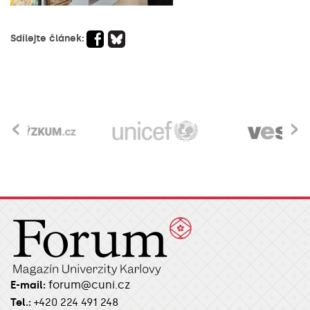
Sdílejte článek:
‹
›
forum@cuni.cz
E-mail:
Tel.:
+420 224 491 248