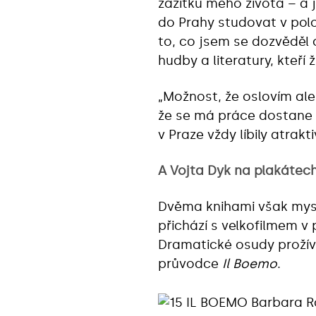
zážitků mého života – a 
do Prahy studovat v polo
to, co jsem se dozvěděl 
hudby a literatury, kteř
„Možnost, že oslovím ale
že se má práce dostane k
v Praze vždy líbily atra
A Vojta Dyk na plakátec
Dvěma knihami však mysl
přichází s velkofilmem v
Dramatické osudy prožívá
průvodce
Il Boemo
.