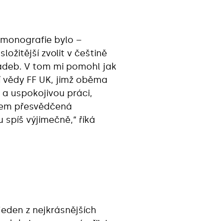
 monografie bylo –
ožitější zvolit v češtině
ladeb. V tom mi pomohl jak
í vědy FF UK, jimž oběma
 a uspokojivou práci,
jsem přesvědčená
 spíš výjimečně,“ říká
eden z nejkrásnějších