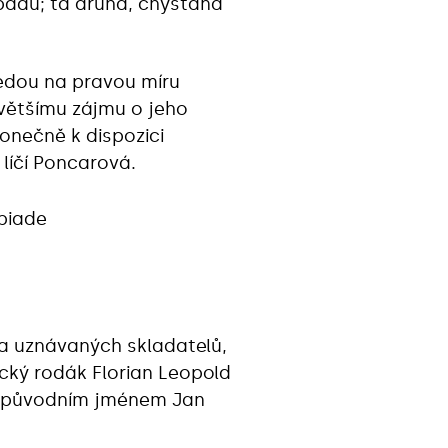
topadu; ta druhá, chystaná
vedou na pravou míru
 většímu zájmu o jeho
onečně k dispozici
líčí Poncarová.
 a uznávaných skladatelů,
cký rodák Florian Leopold
to, původním jménem Jan