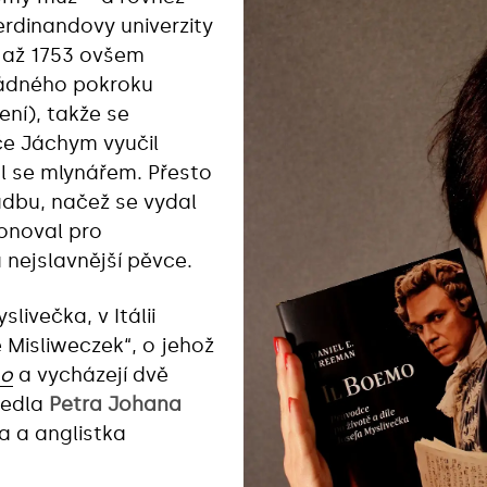
erdinandovy univerzity
2 až 1753 ovšem
žádného pokroku
ení), takže se
e Jáchym vyučil
l se mlynářem. Přesto
adbu, načež se vydal
ponoval pro
 nejslavnější pěvce.
livečka, v Itálii
Misliweczek“, o jehož
mo
a vycházejí dvě
evedla
Petra Johana
a a anglistka