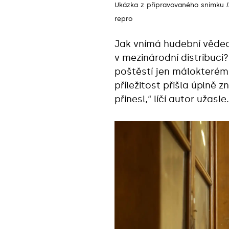
Ukázka z připravovaného snímku
repro
Jak vnímá hudební vědec 
v mezinárodní distribuc
poštěstí jen málokterému
příležitost přišla úplně 
přinesl,“ líčí autor užasle.