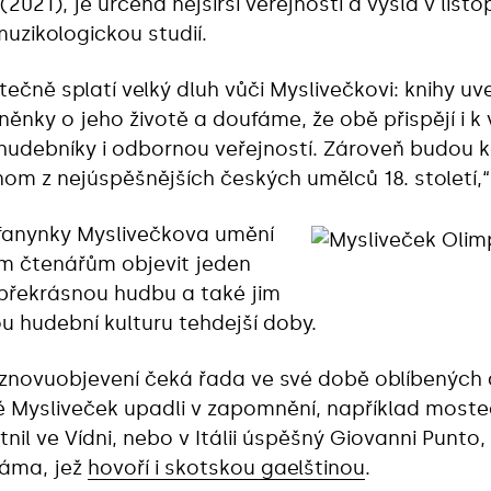
(2021), je určená nejširší veřejnosti a vyšla v lis
uzikologickou studií.
tečně splatí velký dluh vůči Myslivečkovi: knihy u
ěnky o jeho životě a doufáme, že obě přispějí i k
hudebníky i odbornou veřejností. Zároveň budou k
om z nejúspěšnějších českých umělců 18. století,“ 
 fanynky Myslivečkova umění
m čtenářům objevit jeden
 překrásnou hudbu a také jim
ou hudební kulturu tehdejší doby.
a znovuobjevení čeká řada ve své době oblíbených
ě Mysliveček upadli v zapomnění, například moste
nil ve Vídni, nebo v Itálii úspěšný Giovanni Pun
dáma, jež
hovoří i skotskou gaelštinou
.