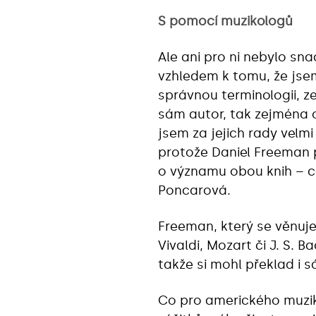
S pomocí muzikologů
Ale ani pro ni nebylo sn
vzhledem k tomu, že jsem 
správnou terminologii, 
sám autor, tak zejména 
jsem za jejich rady velm
protože Daniel Freeman 
o významu obou knih – co
Poncarová.
Freeman, který se věnuje 
Vivaldi, Mozart či J. S. B
takže si mohl překlad i 
Co pro amerického muzik