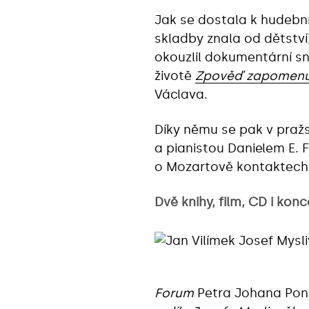
Jak se dostala k hudebn
skladby znala od dětství,
okouzlil dokumentární s
životě
Zpověď zapomen
Václava.
Díky němu se pak v praž
a pianistou Danielem E. 
o Mozartově kontaktech 
Dvě knihy, film, CD i konc
Forum
Petra Johana Po