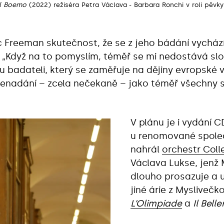
Il Boemo
(2022) režiséra Petra Václava - Barbara Ronchi v roli pěvkyn
Freeman skutečnost, že se z jeho bádání vychází 
i? „Když na to pomyslím, téměř se mi nedostává s
 badateli, který se zaměřuje na dějiny evropské 
znenadání – zcela nečekaně – jako téměř všechny sk
V plánu je i vydání C
u renomované společ
nahrál
orchestr Coll
Václava Lukse, jenž 
dlouho prosazuje a u
jiné árie z Mysliveč
L’Olimpiade
a
Il Bell