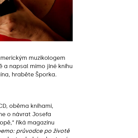
s americkým muzikologem
ě a napsal mimo jiné knihu
ína, hraběte Šporka.
 CD, oběma knihami,
eme o návrat Josefa
opě,“ říká magazínu
Boemo: průvodce po životě