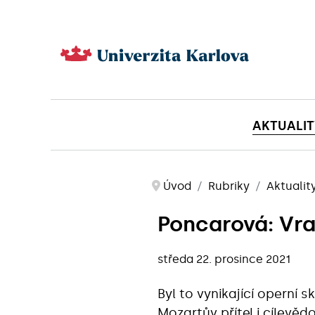
AKTUALIT
Úvod
Rubriky
Aktualit
Poncarová: Vr
středa 22. prosince 2021
Byl to vynikající operní s
Mozartův přítel i cílevě