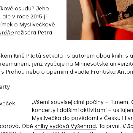
íkově osudu? Jeho
 ale v roce 2015 ji
nímek o Myslivečkově
utého
režiséra Petra
ském Kině Pilotů setkala i s autorem obou knih: 
Freemanem, jenž vyučuje na Minnesotské univerzit
s Prahou nebo o operním divadle Františka Anton
erty
„Všemi souvisejícími počiny – filmem,
koncerty i dalšími aktivitami – usiluj
Myslivečka do povědomí v Česku i Evr
ncarová. Obě
knihy vydává Vyšehrad
. Ta první,
Il 