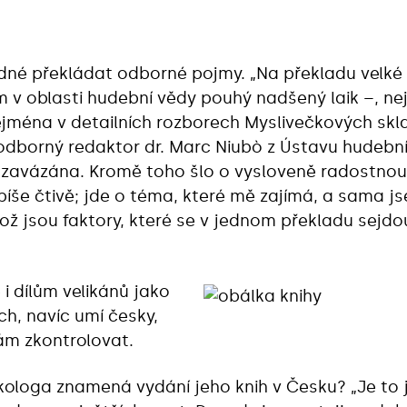
adné překládat odborné pojmy. „Na překladu velké
v oblasti hudební vědy pouhý nadšený laik –, nejsl
zejména v detailních rozborech Myslivečkových sk
odborný redaktor dr. Marc Niubò z Ústavu hudebn
i zavázána. Kromě toho šlo o vysloveně radostnou
píše čtivě; jde o téma, které mě zajímá, a sama 
ž jsou faktory, které se v jednom překladu sejdou
i dílům velikánů jako
ach, navíc umí česky,
sám zkontrolovat.
ologa znamená vydání jeho knih v Česku? „Je to j