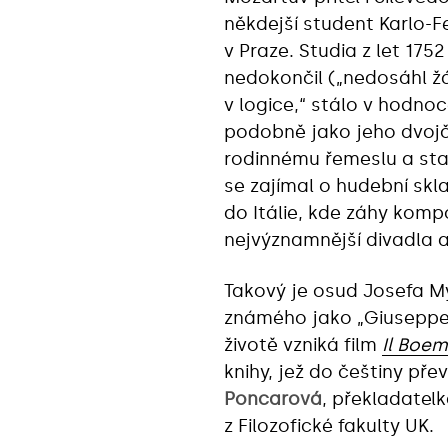
někdejší student Karlo-F
v Praze. Studia z let 175
nedokončil („nedosáhl 
v logice,“ stálo v hodnoc
podobně jako jeho dvojč
rodinnému řemeslu a sta
se zajímal o hudební skl
do Itálie, kde záhy kom
nejvýznamnější divadla a
Takový je osud Josefa Mys
známého jako „Giuseppe 
životě vzniká film
Il Boe
knihy, jež do češtiny př
Poncarová
, překladatelk
z Filozofické fakulty UK.