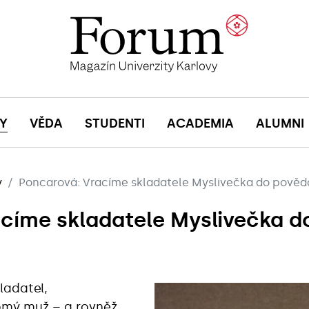
Y
VĚDA
STUDENTI
ACADEMIA
ALUMNI
y
Poncarová: Vracíme skladatele Myslivečka do pově
acíme skladatele Myslivečka 
kladatel,
domý muž – a rovněž