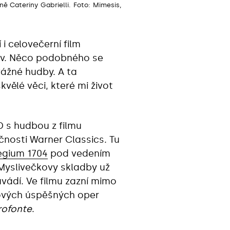
ě Cateriny Gabrielli. Foto: Mimesis,
i celovečerní film
lov. Něco podobného se
vážné hudby. A ta
vělé věci, které mi život
D s hudbou z filmu
nosti Warner Classics. Tu
egium 1704
pod vedením
Myslivečkovy skladby už
vádí. Ve filmu zazní mimo
kových úspěšných oper
erofonte
.