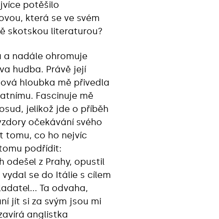
jvíce potěšilo
ovou, která se ve svém
ě skotskou literaturou?
a a nadále ohromuje
a hudba. Právě její
citová hloubka mě přivedla
tatnímu. Fascinuje mě
 osud, jelikož jde o příběh
avzdory očekávání svého
t tomu, co ho nejvíc
tomu podřídit:
h odešel z Prahy, opustil
vydal se do Itálie s cílem
ladatel... Ta odvaha,
í jít si za svým jsou mi
zavírá anglistka