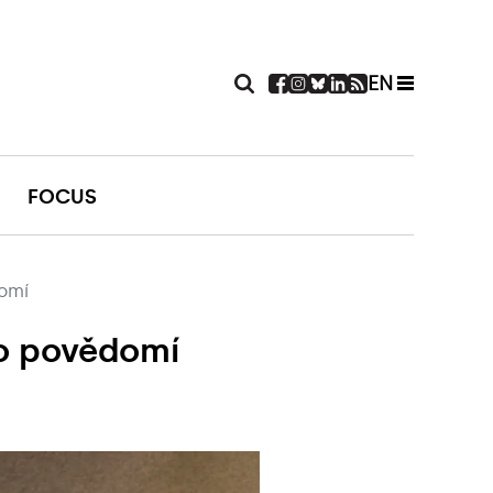
EN
FOCUS
domí
do povědomí