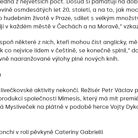
jedna z největších poct. Dosud si pamatuji na dob
vině osmdesátých let 20. století, a na to, jak moc
o hudebním životě v Praze, sdílet s velkým množs
í žijí v každém městě v Čechách a na Moravě,“ vzka
spoň některé z nich, kteří mohou číst anglicky, mě
 co nejvíce lidem v češtině, se konečně splnil,“
ktivně naaranžované výlohy plné nových knih.
h
ivečkovské aktivity nekončí. Režisér Petr Václav
 produkci společnosti Mimesis, který má mít premié
 Mysliveček na plátně v podobě herce Vojty Dyka, 