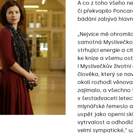
A co z toho všeho ne
či překvapilo Poncar
bádání zabývá hlavn
„Nejvíce mě ohromil
samotná Myslivečkov
strhující energie a 
ke knize a všemu os
i Myslivečkův životní
člověka, který se n
okolí rozhodl věnova
zajímalo, a všechno 
v šestadvaceti letec
mlynářské řemeslo a 
uspět jako operní sk
vytrvalost a odhodlán
velmi sympatické,“ u