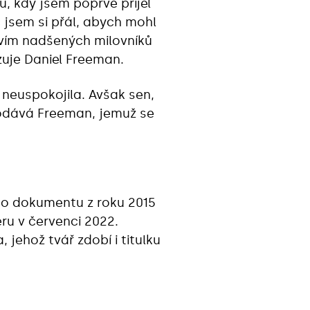
u, kdy jsem poprvé přijel
 jsem si přál, abych mohl
tvím nadšených milovníků
zuje Daniel Freeman.
 neuspokojila. Avšak sen,
 dodává Freeman, jemuž se
 po dokumentu z roku 2015
ru v červenci 2022.
jehož tvář zdobí i titulku