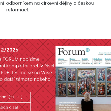
ní
odborníkem na církevní dějiny a českou
reformaci.
 2/2026
e FORUM nabízíme
ání kompletní archiv čísel
 PDF. Těšíme se na Vaše
o další témata našeho
dání (*.PDF)
ších čísel