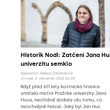
Historik Nodl: Zatčení Jana H
univerzitu semklo
Napsal(a):
Helena Zdráhalová
čtvrtek, 2. červenec 2026 06:50
Když před 611 lety kostnická hranice
umlčela mistra Pražské univerzity Jana
Husa, nechtěně dodala sílu tomu, co
neochvějně hlásal. Jaký byl Jan Hus