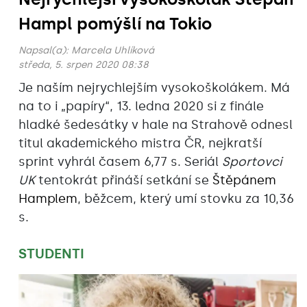
Hampl pomýšlí na Tokio
Napsal(a):
Marcela Uhlíková
středa, 5. srpen 2020 08:38
Je naším nejrychlejším vysokoškolákem. Má
na to i „papíry“, 13. ledna 2020 si z finále
hladké šedesátky v hale na Strahově odnesl
titul akademického mistra ČR, nejkratší
sprint vyhrál časem 6,77 s. Seriál
Sportovci
UK
tentokrát přináší setkání se
Štěpánem
Hamplem
, běžcem, který umí stovku za 10,36
s.
STUDENTI