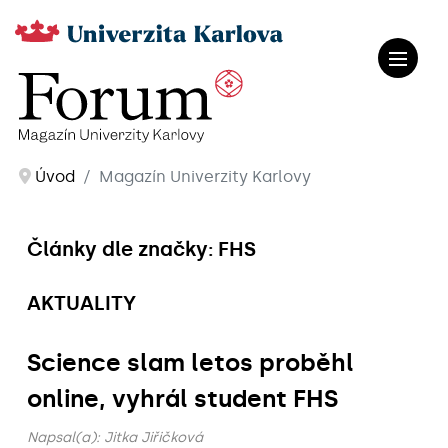
Úvod
Magazín Univerzity Karlovy
Články dle značky: FHS
AKTUALITY
Science slam letos proběhl
online, vyhrál student FHS
Napsal(a):
Jitka Jiřičková