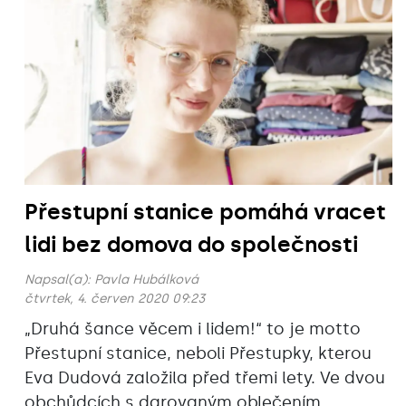
Přestupní stanice pomáhá vracet
lidi bez domova do společnosti
Napsal(a):
Pavla Hubálková
čtvrtek, 4. červen 2020 09:23
„Druhá šance věcem i lidem!“ to je motto
Přestupní stanice, neboli Přestupky, kterou
Eva Dudová založila před třemi lety. Ve dvou
obchůdcích s darovaným oblečením