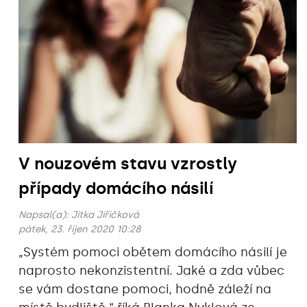
V nouzovém stavu vzrostly
případy domácího násilí
Napsal(a):
Jitka Jiřičková
pátek, 23. říjen 2020 10:28
„Systém pomoci obětem domácího násilí je
naprosto nekonzistentní. Jaké a zda vůbec
se vám dostane pomoci, hodně záleží na