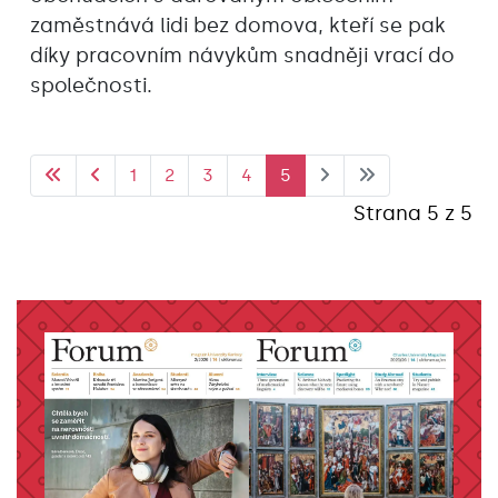
zaměstnává lidi bez domova, kteří se pak
díky pracovním návykům snadněji vrací do
společnosti.
1
2
3
4
5
Strana 5 z 5