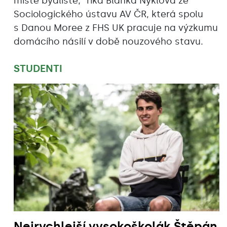
místě bydliště,“ říká Blanka Nyklová ze
Sociologického ústavu AV ČR, která spolu
s Danou Moree z FHS UK pracuje na výzkumu
domácího násilí v době nouzového stavu.
STUDENTI
Nejrychlejší vysokoškolák Štěpán