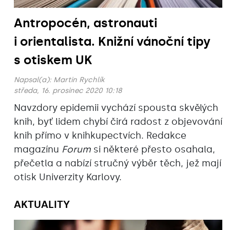
Antropocén, astronauti
i orientalista. Knižní vánoční tipy
s otiskem UK
Napsal(a):
Martin Rychlík
středa, 16. prosinec 2020 10:18
Navzdory epidemii vychází spousta skvělých
knih, byť lidem chybí čirá radost z objevování
knih přímo v knihkupectvích. Redakce
magazínu
Forum
si některé přesto osahala,
přečetla a nabízí stručný výběr těch, jež mají
otisk Univerzity Karlovy.
AKTUALITY