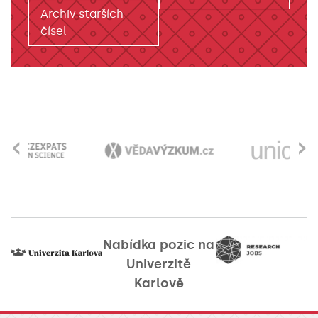
Archiv starších
čísel
‹
›
Nabídka pozic na
Univerzitě
Karlově