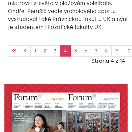
mistrovství světa v plážovém volejbale.
Ondřej Perušič vedle vrcholového sportu
vystudoval také Právnickou fakultu UK a nyní
je studentem Filozofické fakulty UK.
1
2
3
4
5
6
7
8
9
10
Strana 4 z 14