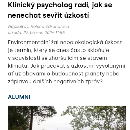
Klinický psycholog radí, jak se
nenechat sevřít úzkostí
Napsal(a):
Helena Zdráhalová
středa, 27. březen 2024 11:55
Environmentální žal nebo ekologická úzkost
je termín, který se dnes často skloňuje
v souvislosti se zhoršujícím se stavem
klimatu. Jak pracovat s úzkostmi vyvolanými
ať už obavami o budoucnost planety nebo
záplavou dalších negativních zpráv?
ALUMNI