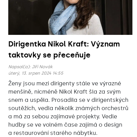
Dirigentka Nikol Kraft: Význam
taktovky se přeceňuje
Napsal(a):
Jiří Novák
úterý, 13. srpen 2024 14:55
Ženy jsou mezi dirigenty stále ve výrazné
menšině, nicméně Nikol Kraft šla za svým
snem a uspěla. Prosadila se v dirigentských
soutěžích, vedla několik známých orchestrů
a má za sebou zajímavé projekty. Vedle
hudby se ve volném čase zajímá o design
a restaurování starého nábytku.