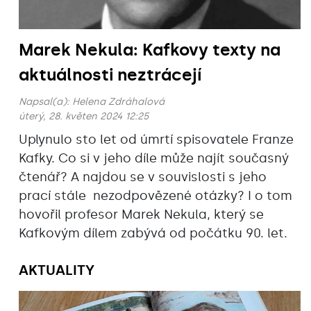
Marek Nekula: Kafkovy texty na
aktuálnosti neztrácejí
Napsal(a):
Helena Zdráhalová
úterý, 28. květen 2024 12:25
Uplynulo sto let od úmrtí spisovatele Franze
Kafky. Co si v jeho díle může najít současný
čtenář? A najdou se v souvislosti s jeho
prací stále nezodpovězené otázky? I o tom
hovořil profesor Marek Nekula, který se
Kafkovým dílem zabývá od počátku 90. let.
AKTUALITY