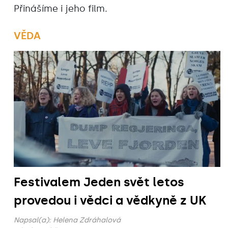
Přinášíme i jeho film.
VĚDA
Festivalem Jeden svět letos
provedou i vědci a vědkyně z UK
Napsal(a):
Helena Zdráhalová