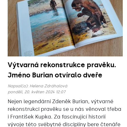
Výtvarná rekonstrukce pravěku.
Jméno Burian otvíralo dveře
Napsal(a):
Helena Zdráhalová
pondělí, 20. květen 2024 12:07
Nejen legendární Zdeněk Burian, výtvarné
rekonstrukci pravěku se u nás věnoval třeba
i František Kupka. Za fascinující historií
vývoje této svébytné disciplíny bere čtenáře