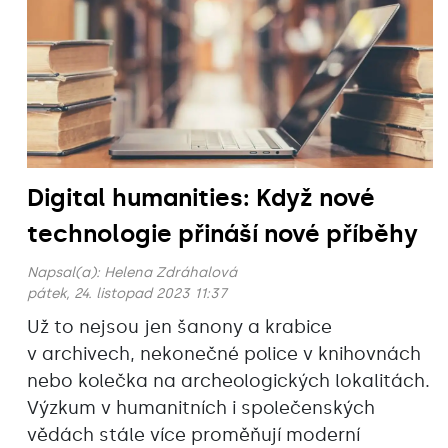
Digital humanities: Když nové
technologie přináší nové příběhy
Napsal(a):
Helena Zdráhalová
pátek, 24. listopad 2023 11:37
Už to nejsou jen šanony a krabice
v archivech, nekonečné police v knihovnách
nebo kolečka na archeologických lokalitách.
Výzkum v humanitních i společenských
vědách stále více proměňují moderní