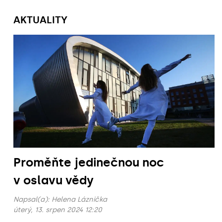
AKTUALITY
Proměňte jedinečnou noc
v oslavu vědy
Napsal(a):
Helena Láznička
úterý, 13. srpen 2024 12:20