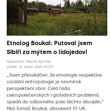
Etnolog Boukal: Putoval jsem
Sibiří za mýtem o lidojedovi
Napsal(a):
Martin Rychlík
pátek, 12. leden 2024 20:59
„Jsem přesvědčen, že etnologie respektive
sociální antropologie je nesmírně
perspektivní obor. Celá řada
celospolečenských i globálních problémů
spadá do odborného pole těchto disciplín,“
říká Tomáš Boukal, absolvent FF UK.