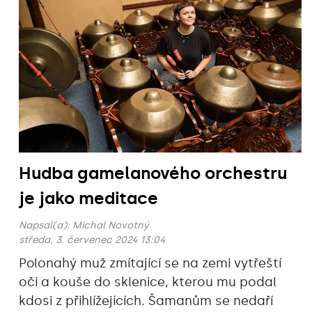
Hudba gamelanového orchestru
je jako meditace
Napsal(a):
Michal Novotný
středa, 3. červenec 2024 13:04
Polonahý muž zmítající se na zemi vytřeští
oči a kouše do sklenice, kterou mu podal
kdosi z přihlížejících. Šamanům se nedaří