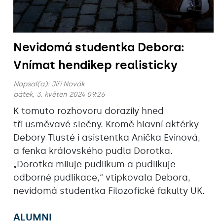
Nevidomá studentka Debora:
Vnímat hendikep realisticky
Napsal(a):
Jiří Novák
pátek, 3. květen 2024 09:26
K tomuto rozhovoru dorazily hned
tři usměvavé slečny. Kromě hlavní aktérky
Debory Tlusté i asistentka Anička Evinová,
a fenka královského pudla Dorotka.
„Dorotka miluje pudlikum a pudlikuje
odborné pudlikace,“ vtipkovala Debora,
nevidomá studentka Filozofické fakulty UK.
ALUMNI