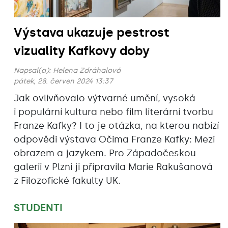
Výstava ukazuje pestrost
vizuality Kafkovy doby
Napsal(a):
Helena Zdráhalová
pátek, 28. červen 2024 13:37
Jak ovlivňovalo výtvarné umění, vysoká
i populární kultura nebo film literární tvorbu
Franze Kafky? I to je otázka, na kterou nabízí
odpovědi výstava Očima Franze Kafky: Mezi
obrazem a jazykem. Pro Západočeskou
galerii v Plzni ji připravila Marie Rakušanová
z Filozofické fakulty UK.
STUDENTI