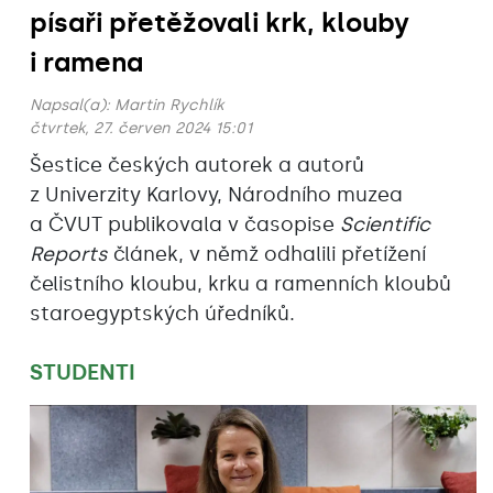
písaři přetěžovali krk, klouby
i ramena
Napsal(a):
Martin Rychlík
čtvrtek, 27. červen 2024 15:01
Šestice českých autorek a autorů
z Univerzity Karlovy, Národního muzea
a ČVUT publikovala v časopise
Scientific
Reports
článek, v němž odhalili přetížení
čelistního kloubu, krku a ramenních kloubů
staroegyptských úředníků.
STUDENTI