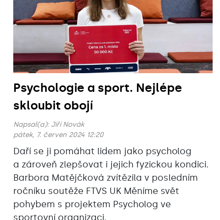
Psychologie a sport. Nejlépe
skloubit obojí
Napsal(a):
Jiří Novák
pátek, 7. červen 2024 12:20
Daří se ji pomáhat lidem jako psycholog
a zároveň zlepšovat i jejich fyzickou kondici.
Barbora Matějčková zvítězila v posledním
ročníku soutěže FTVS UK Měníme svět
pohybem s projektem Psycholog ve
sportovní organizaci.