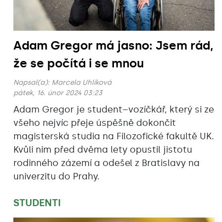
Adam Gregor má jasno: Jsem rád,
že se počítá i se mnou
Napsal(a):
Marcela Uhlíková
pátek, 16. únor 2024 03:23
Adam Gregor je student–vozíčkář, který si ze
všeho nejvíc přeje úspěšně dokončit
magisterská studia na Filozofické fakultě UK.
Kvůli nim před dvěma lety opustil jistotu
rodinného zázemí a odešel z Bratislavy na
univerzitu do Prahy.
STUDENTI