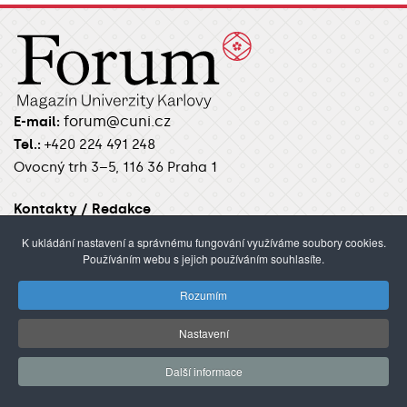
forum@cuni.cz
E-mail:
Tel.:
+420 224 491 248
Ovocný trh 3–5, 116 36 Praha 1
Kontakty / Redakce
Pokyny pro autory
K ukládání nastavení a správnému fungování využíváme soubory cookies.
Používáním webu s jejich používáním souhlasíte.
Rozumím
RUBRIKY
Nastavení
Úvod
Aktuality
Věda
Studenti
Academia
Alumni
Focus
Další informace