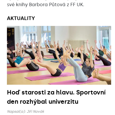
své knihy Barbora Půtová z FF UK.
AKTUALITY
Hoď starosti za hlavu. Sportovní
den rozhýbal univerzitu
Napsal(a):
Jiří Novák