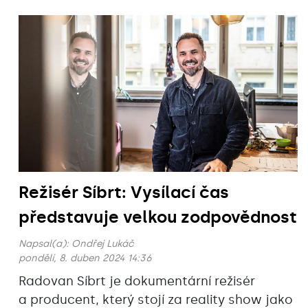
Režisér Síbrt: Vysílací čas
představuje velkou zodpovědnost
Napsal(a):
Ondřej Lukáč
pondělí, 8. duben 2024 14:36
Radovan Síbrt je dokumentární režisér
a producent, který stojí za reality show jako