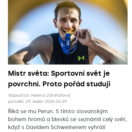
Mistr světa: Sportovní svět je
povrchní. Proto pořád studuji
Napsal(a):
Helena Zdráhalová
pondělí, 29. leden 2024 06:29
Říká se mu Perun. S tímto slovanským
bohem hromů a blesků se seznámil celý svět,
když s Davidem Schweinerem vyhráli