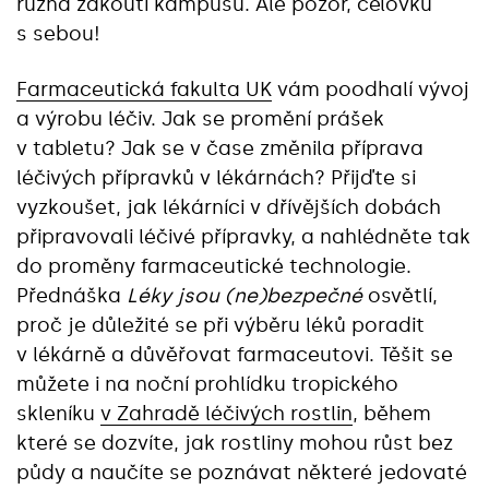
různá zákoutí kampusu. Ale pozor, čelovku
s sebou!
Farmaceutická fakulta UK
vám poodhalí vývoj
a výrobu léčiv. Jak se promění prášek
v tabletu? Jak se v čase změnila příprava
léčivých přípravků v lékárnách? Přijďte si
vyzkoušet, jak lékárníci v dřívějších dobách
připravovali léčivé přípravky, a nahlédněte tak
do proměny farmaceutické technologie.
Přednáška
Léky jsou (ne)bezpečné
osvětlí,
proč je důležité se při výběru léků poradit
v lékárně a důvěřovat farmaceutovi. Těšit se
můžete i na noční prohlídku tropického
skleníku
v Zahradě léčivých rostlin
, během
které se dozvíte, jak rostliny mohou růst bez
půdy a naučíte se poznávat některé jedovaté