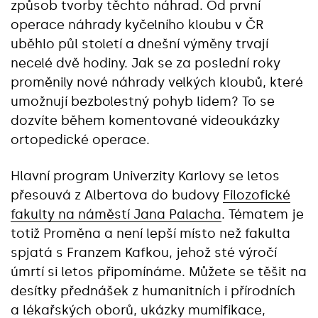
způsob tvorby těchto náhrad. Od první
operace náhrady kyčelního kloubu v ČR
uběhlo půl století a dnešní výměny trvají
necelé dvě hodiny. Jak se za poslední roky
proměnily nové náhrady velkých kloubů, které
umožnují bezbolestný pohyb lidem? To se
dozvíte během komentované videoukázky
ortopedické operace.
Hlavní program Univerzity Karlovy se letos
přesouvá z Albertova do budovy
Filozofické
fakulty na náměstí Jana Palacha
. Tématem je
totiž Proměna a není lepší místo než fakulta
spjatá s Franzem Kafkou, jehož sté výročí
úmrtí si letos připomínáme. Můžete se těšit na
desítky přednášek z humanitních i přírodních
a lékařských oborů, ukázky mumifikace,