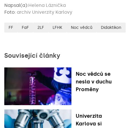
Napsal(a):
Helena Láznička
Foto:
archiv Univerzity Karlovy
FF
FaF
2LF
LFHK
Noc vědců
Didaktikon
Související články
Noc vědců se
nesla v duchu
Proměny
Univerzita
Karlova si