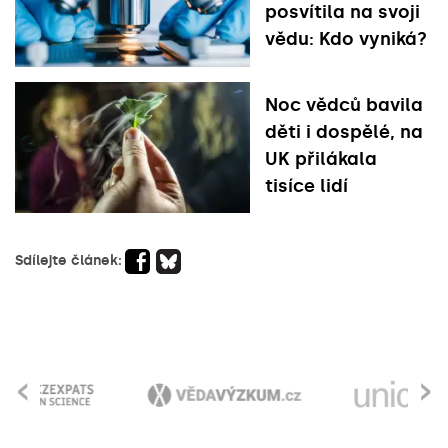
posvítila na svoji
vědu: Kdo vyniká?
Noc vědců bavila
děti i dospělé, na
UK přilákala
tisíce lidí
Sdílejte článek:
‹
›