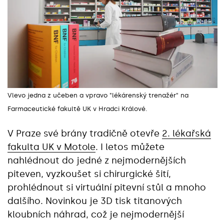
Vlevo jedna z učeben a vpravo "lékárenský trenažér" na
Farmaceutické fakultě UK v Hradci Králové.
V Praze své brány tradičně otevře
2. lékařská
fakulta UK v Motole
. I letos můžete
nahlédnout do jedné z nejmodernějších
piteven, vyzkoušet si chirurgické šití,
prohlédnout si virtuální pitevní stůl a mnoho
dalšího. Novinkou je 3D tisk titanových
kloubních náhrad, což je nejmodernější