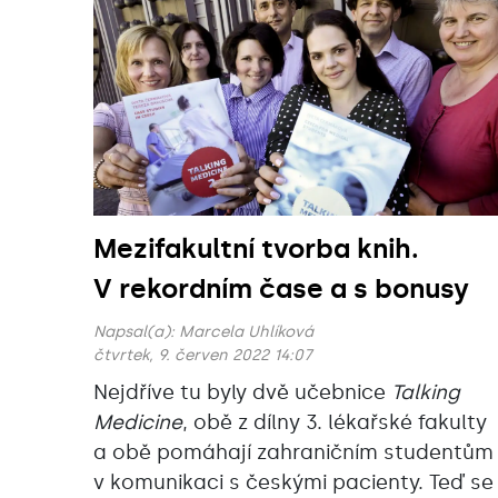
Mezifakultní tvorba knih.
V rekordním čase a s bonusy
Napsal(a):
Marcela Uhlíková
čtvrtek, 9. červen 2022 14:07
Nejdříve tu byly dvě učebnice
Talking
Medicine
, obě z dílny 3. lékařské fakulty
a obě pomáhají zahraničním studentům
v komunikaci s českými pacienty. Teď se