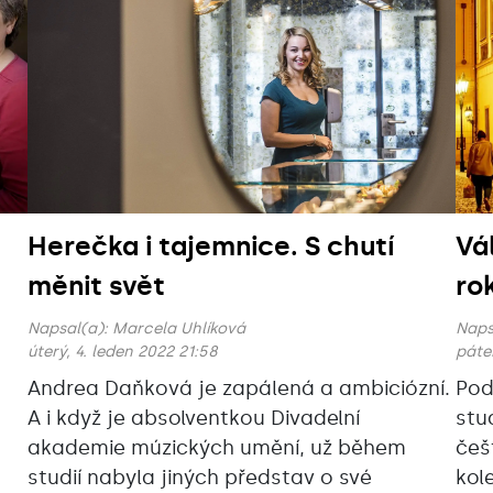
Herečka i tajemnice. S chutí
Vá
měnit svět
ro
Napsal(a):
Marcela Uhlíková
Naps
úterý, 4. leden 2022 21:58
páte
Andrea Daňková je zapálená a ambiciózní.
Pod
A i když je absolventkou Divadelní
stu
akademie múzických umění, už během
češ
studií nabyla jiných představ o své
kole