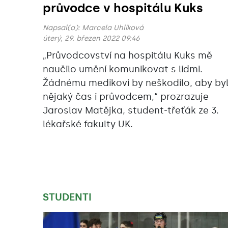
průvodce v hospitálu Kuks
Napsal(a):
Marcela Uhlíková
úterý, 29. březen 2022 09:46
„Průvodcovství na hospitálu Kuks mě
naučilo umění komunikovat s lidmi.
Žádnému medikovi by neškodilo, aby by
nějaký čas i průvodcem,“ prozrazuje
Jaroslav Matějka, student-třeťák ze 3.
lékařské fakulty UK.
STUDENTI