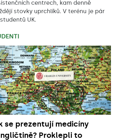
sistenčních centrech, kam denně
íždějí stovky uprchlíků. V terénu je pár
 studentů UK.
UDENTI
k se prezentují medicíny
angličtině? Proklepli to