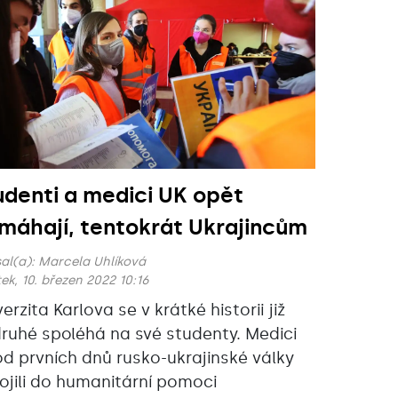
udenti a medici UK opět
máhají, tentokrát Ukrajincům
al(a):
Marcela Uhlíková
ek, 10. březen 2022 10:16
erzita Karlova se v krátké historii již
ruhé spoléhá na své studenty. Medici
od prvních dnů rusko-ukrajinské války
ojili do humanitární pomoci