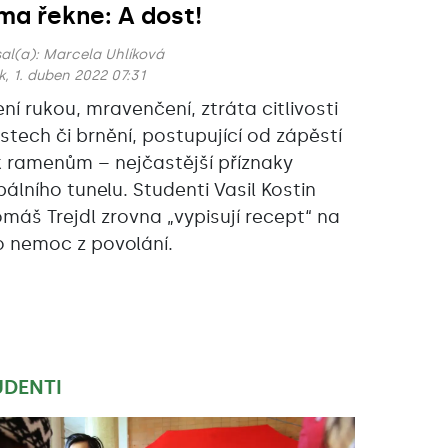
ma řekne: A dost!
al(a):
Marcela Uhlíková
k, 1. duben 2022 07:31
ení rukou, mravenčení, ztráta citlivosti
rstech či brnění, postupující od zápěstí
k ramenům – nejčastější příznaky
pálního tunelu. Studenti Vasil Kostin
omáš Trejdl zrovna „vypisují recept“ na
o nemoc z povolání.
UDENTI