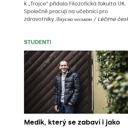
k „Trojce“ přidala Filozofická fakulta UK.
Společně pracují na učebnici pro
zdravotníky
Лікуємо чеською / Léčíme čes
STUDENTI
Medik, který se zabaví i jako