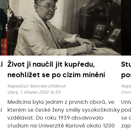
i
Život ji naučil jít kupředu,
St
neohlížet se po cizím mínění
po
Napsal(a):
Marcela Uhlíková
Naps
úterý, 1. březen 2022 16:53
čtvrt
Medicína byla jedním z prvních oborů, ve
Univ
i
kterém se české ženy směly vysokoškolsky
pod
vzdělávat. Do roku 1939 absolvovalo
se 
studium na Univerzitě Karlově okolo 1200
zap