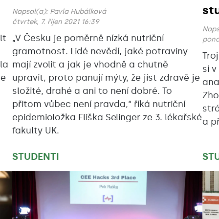
st
Napsal(a):
Pavla Hubálková
čtvrtek, 7. říjen 2021 16:39
Naps
lt
„V Česku je poměrně nízká nutriční
pond
gramotnost. Lidé nevědí, jaké potraviny
Tro
la
mají zvolit a jak je vhodně a chutně
si 
je
upravit, proto panují mýty, že jíst zdravě je
ana
složité, drahé a ani to není dobré. To
Zho
přitom vůbec není pravda,“ říká nutriční
str
epidemioložka Eliška Selinger ze 3. lékařské
a př
fakulty UK.
STUDENTI
ST