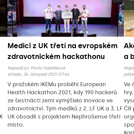
Medici z UK třetí na evropském
Ak
zdravotnickém hackathonu
a 
Napsal(a):
Pavla Hubálková
Naps
středa, 24. listopad 2021 07:46
pátek
V pražském IKEMu proběhl European
Ve 
Health Hackathon 2021, kdy 190 hackerů
hry
ze šestnácti zemí vymýšlelo inovace ve
vys
zdravotnictví. Tým mediků z 2. LF UK a 3. LF
ČR 
K
UK obsadil s projektem NephroSense třetí
org
místo.
spo
Kar