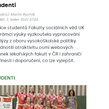
udenti
al(a):
Martin Rychlík
ělí, 3. leden 2022 07:06
jice studentů Fakulty sociálních věd UK
v rámci výuky vyzkoušela vypracování
lýzy z oboru vysokoškolské politiky.
dnotili atraktivitu osmi webových
ánek lékařských fakult v ČR i zahraničí
inesli i doporučení, co lze vylepšit.
UDENTI