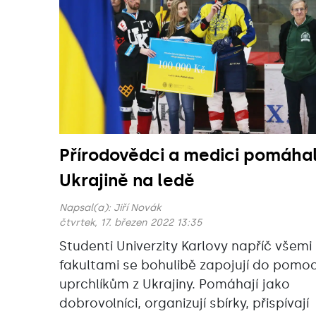
Přírodovědci a medici pomáhal
Ukrajině na ledě
Napsal(a):
Jiří Novák
čtvrtek, 17. březen 2022 13:35
Studenti Univerzity Karlovy napříč všemi
fakultami se bohulibě zapojují do pomoc
uprchlíkům z Ukrajiny. Pomáhají jako
dobrovolníci, organizují sbírky, přispívají