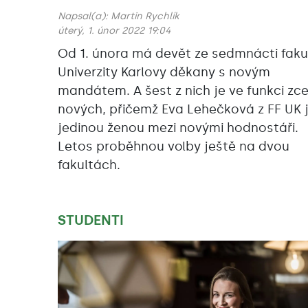
Napsal(a):
Martin Rychlík
úterý, 1. únor 2022 19:04
Od 1. února má devět ze sedmnácti faku
Univerzity Karlovy děkany s novým
mandátem. A šest z nich je ve funkci zce
nových, přičemž Eva Lehečková z FF UK 
jedinou ženou mezi novými hodnostáři.
Letos proběhnou volby ještě na dvou
fakultách.
STUDENTI