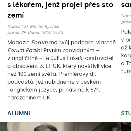
s lékařem, jenž projel přes sto
sa
zemí
Naps
páte
Napsal(a):
Martin Rychlík
Pál
pátek, 29. duben 2022 16:33
v p
Magazín
Forum
má svůj podcast, vlastně
l
až 
Forum Radio
! Prvním zpovídaným –
kar
v angličtině – je Julius Lukeš, cestovatel
a T
a absolvent 3. LF UK, který navštívil více
tut
než 100 zemí světa. Premiérový díl
podcastů, jež nabídneme v českém
i anglickém jazyce, přinášíme k 674.
narozeninám UK.
ALUMNI
ST