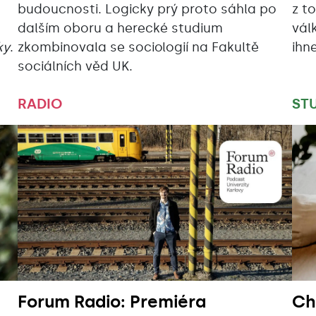
budoucnosti. Logicky prý proto sáhla po
z t
dalším oboru a herecké studium
vál
ky
.
zkombinovala se sociologií na Fakultě
ihn
sociálních věd UK.
RADIO
ST
Forum Radio: Premiéra
Ch