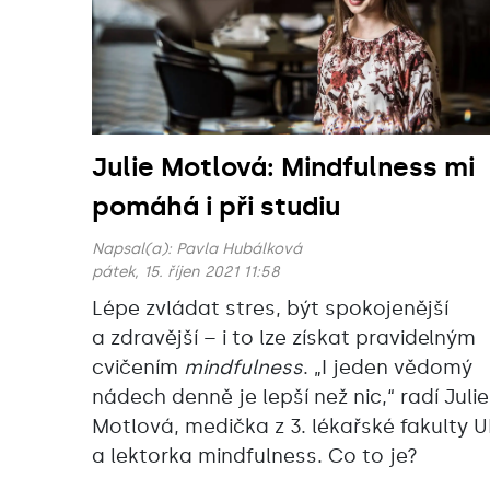
Julie Motlová: Mindfulness mi
pomáhá i při studiu
Napsal(a):
Pavla Hubálková
pátek, 15. říjen 2021 11:58
Lépe zvládat stres, být spokojenější
a zdravější – i to lze získat pravidelným
cvičením
mindfulness
. „I jeden vědomý
nádech denně je lepší než nic,“ radí Julie
Motlová, medička z 3. lékařské fakulty U
a lektorka mindfulness. Co to je?