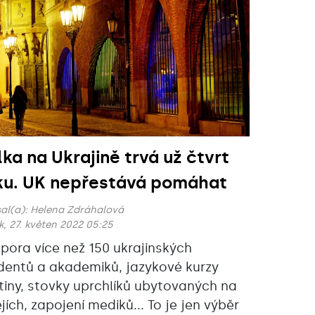
lka na Ukrajině trvá už čtvrt
ku. UK nepřestává pomáhat
al(a):
Helena Zdráhalová
k, 27. květen 2022 05:25
pora více než 150 ukrajinských
dentů a akademiků, jazykové kurzy
tiny, stovky uprchlíků ubytovaných na
jích, zapojení mediků... To je jen výběr