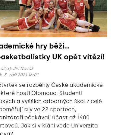
ademické hry běží...
basketbalistky UK opět vítězí!
al(a):
Jiří Novák
, 3. září 2021 16:01
čtvrtek se rozběhly České akademické
, které hostí Olomouc. Studenti
okých a vyšších odborných škol z celé
poměřují síly ve 22 sportech,
anizátoři očekávali účast až 1400
rtovců. Jak si v klání vede Univerzita
lova?