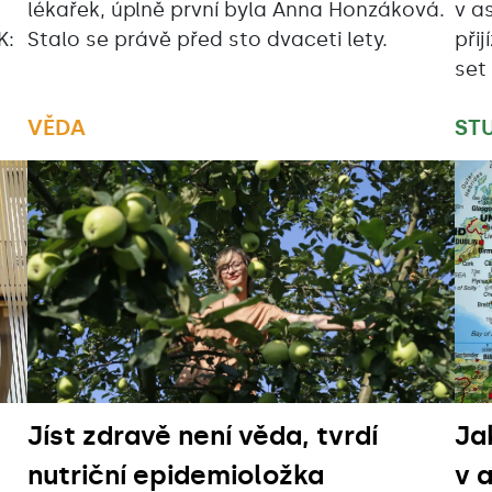
lékařek, úplně první byla Anna Honzáková.
v a
K:
Stalo se právě před sto dvaceti lety.
přij
set
VĚDA
ST
Jíst zdravě není věda, tvrdí
Ja
nutriční epidemioložka
v 