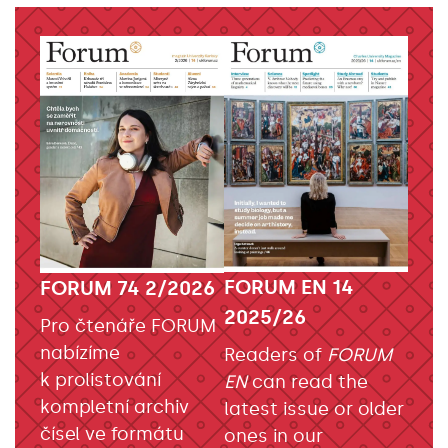
FORUM EN 14
FORUM 74 2/2026
2025/26
Pro čtenáře FORUM
nabízíme
Readers of
FORUM
k prolistování
EN
can read the
kompletní archiv
latest issue or older
čísel ve formátu
ones in our