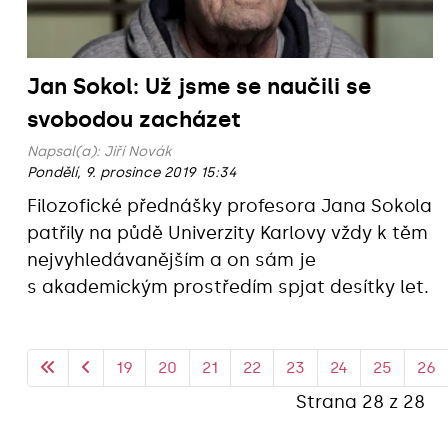
Jan Sokol: Už jsme se naučili se
svobodou zacházet
Napsal(a):
Jiří Novák
Pondělí, 9. prosince 2019 15:34
Filozofické přednášky profesora Jana Sokola
patřily na půdě Univerzity Karlovy vždy k těm
nejvyhledávanějším a on sám je
s akademickým prostředím spjat desítky let.
19
20
21
22
23
24
25
26
Strana 28 z 28