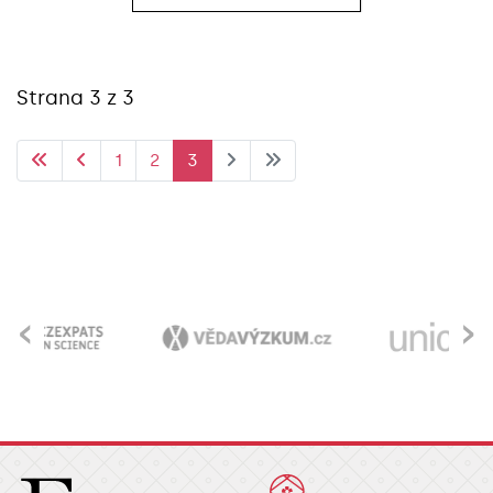
Strana 3 z 3
1
2
3
‹
›