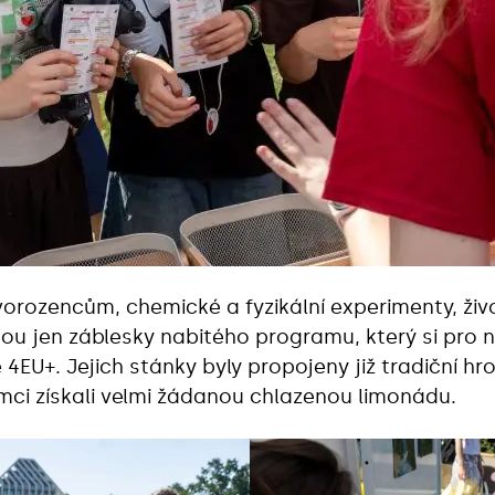
orozencům, chemické a fyzikální experimenty, ži
sou jen záblesky nabitého programu, který si pro n
 4EU+. Jejich stánky byly propojeny již tradiční hro
mci získali velmi žádanou chlazenou limonádu.