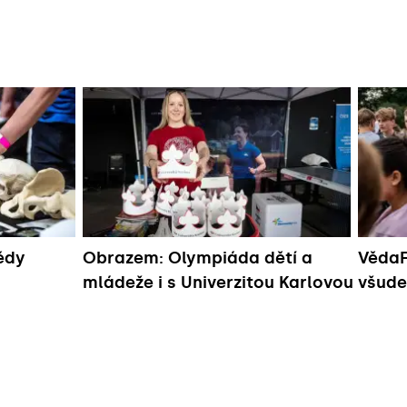
ědy
Obrazem: Olympiáda dětí a
VědaF
mládeže i s Univerzitou Karlovou
všude