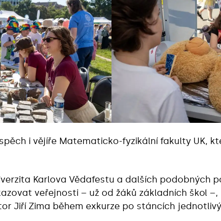
spěch i vějíře Matematicko-fyzikální fakulty UK, kt
verzita Karlova Vědafestu a dalších podobných po
zovat veřejnosti – už od žáků základních škol –,
or Jiří Zima během exkurze po stáncích jednotlivý