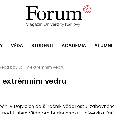
Y
VĚDA
STUDENTI
ACADEMIA
ALUMNI
Věda bavila. I v extrémním vedru
 v extrémním vedru
běhl v Dejvicích další ročník VědaFestu, zábavné
s podtitulem Věda pro budoucnost. Univerzita Kar