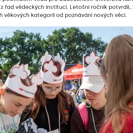
z řad vědeckých institucí. Letošní ročník potvrdil,
 věkových kategorií od poznávání nových věcí.