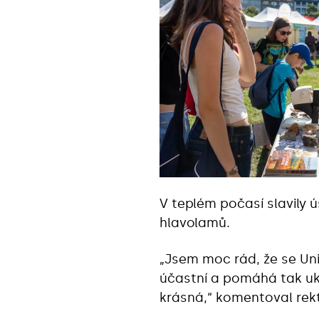
V teplém počasí slavily ú
hlavolamů.
„Jsem moc rád, že se Uni
účastní a pomáhá tak uka
krásná,“ komentoval rekt