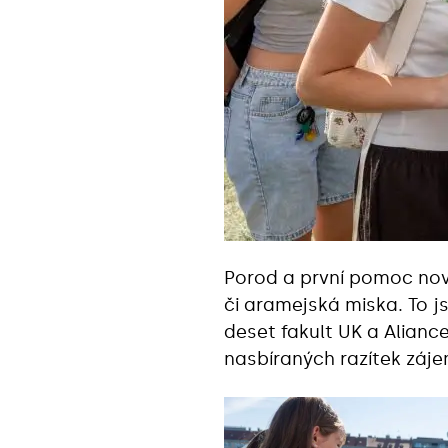
Porod a první pomoc nov
či aramejská miska. To j
deset fakult UK a Aliance
nasbíraných razítek záje