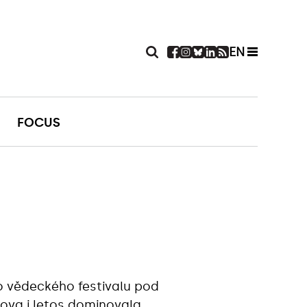
EN
FOCUS
ho vědeckého festivalu pod
lova i letos dominovala