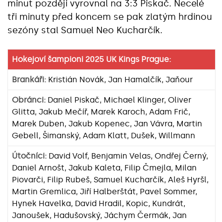
minut později vyrovnal na 3:3 Piskač. Necelé
tři minuty před koncem se pak zlatým hrdinou
sezóny stal Samuel Neo Kucharčík.
Hokejoví šampioni 2025 UK Kings Prague:
Brankáři:
Kristián Novák, Jan Hamalčík, Jaňour
Obránci:
Daniel Piskač, Michael Klinger, Oliver
Glitta, Jakub Mečíř, Marek Karoch, Adam Frič,
Marek Duben, Jakub Kopenec, Jan Vávra, Martin
Gebell, Šimanský, Adam Klatt, Dušek, Willmann
Útočníci:
David Volf, Benjamin Velas, Ondřej Černý,
Daniel Arnošt, Jakub Kaleta, Filip Čmejla, Milan
Piovarči, Filip Rubeš, Samuel Kucharčík, Aleš Hyršl,
Martin Gremlica, Jiří Halberštát, Pavel Sommer,
Hynek Havelka, David Hradil, Kopic, Kundrát,
Janoušek, Hadušovský, Jáchym Čermák, Jan