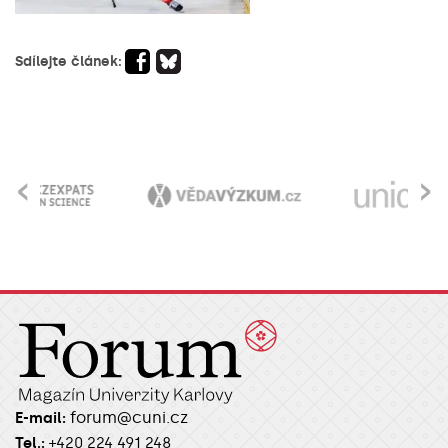
Sdílejte článek:
‹
›
forum@cuni.cz
E-mail:
Tel.:
+420 224 491 248