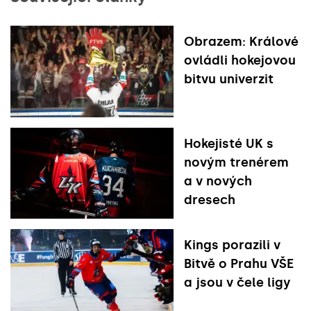
Obrazem: Králové
ovládli hokejovou
bitvu univerzit
Hokejisté UK s
novým trenérem
a v nových
dresech
Kings porazili v
Bitvě o Prahu VŠE
a jsou v čele ligy