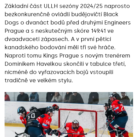
Základní část ULLH sezóny 2024/25 naprosto
bezkonkurenčně ovládli budějovičtí Black
Dogs o dvanáct bodů před druhými Engineers
Prague a s neskutečným skóre 149:41 ve
dvaadvaceti zápasech. A v první pětici
kanadského bodování měli tři své hráče.
Naproti tomu Kings Prague s novým trenérem
Dominikem Havelkou skončili v tabulce třetí,
nicméně do vyřazovacích bojů vstoupili
tradičně ve velkém stylu.