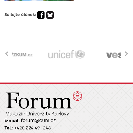
Sdílejte článek:
‹
›
forum@cuni.cz
E-mail:
Tel.:
+420 224 491 248