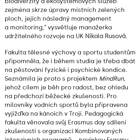
biodiverzity a ekosystémových služeb
zejména skrze úpravy místních zelených
ploch, jejich následný management
a monitoring,“ vysvětluje manažerka
udržitelného rozvoje na UK
Nikola Rusová
.
Fakulta tělesné výchovy a sportu studentům
připomněla, že i během studia je třeba dbát
na pěstování fyzické i psychické kondice.
Seznámila je proto s projektem
MindRun
,
jehož cílem je běh pro radost, bez ohledu
na předchozí běžecké zkušenosti. Pro
milovníky vodních sportů byla připravena
vyjížďka na kánoích v Troji. Pedagogická
fakulta věnovala svůj Erasmus day sdílení
zkušeností s organizací Kombinovaných
intenzivních programů – novinkou Erasmu,