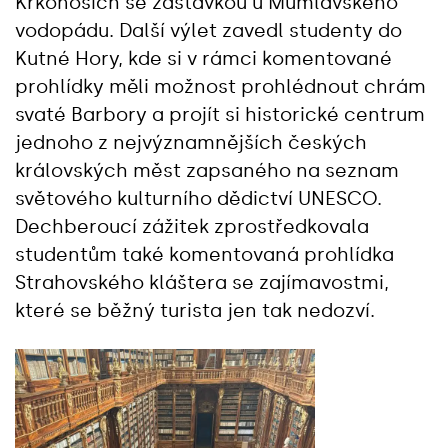
Krkonoších se zastávkou u Mumlavského
vodopádu. Další výlet zavedl studenty do
Kutné Hory, kde si v rámci komentované
prohlídky měli možnost prohlédnout chrám
svaté Barbory a projít si historické centrum
jednoho z nejvýznamnějších českých
královských měst zapsaného na seznam
světového kulturního dědictví UNESCO.
Dechberoucí zážitek zprostředkovala
studentům také komentovaná prohlídka
Strahovského kláštera se zajímavostmi,
které se běžný turista jen tak nedozví.