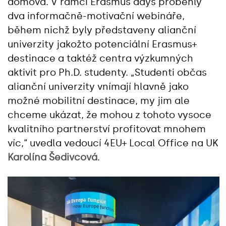
domova. V rámci Erasmus days proběhly
dva informačně-motivační webináře,
během nichž byly představeny alianční
univerzity jakožto potenciální Erasmus+
destinace a taktéž centra výzkumných
aktivit pro Ph.D. studenty. „Studenti občas
alianční univerzity vnímají hlavně jako
možné mobilitní destinace, my jim ale
chceme ukázat, že mohou z tohoto vysoce
kvalitního partnerství profitovat mnohem
víc,“ uvedla vedoucí 4EU+ Local Office na UK
Karolína Šedivcová
.