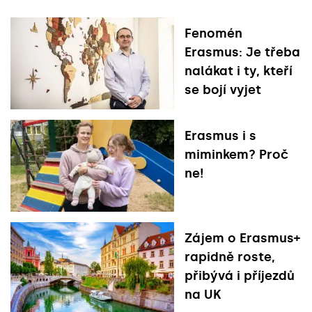
Fenomén
Erasmus: Je třeba
nalákat i ty, kteří
se bojí vyjet
Erasmus i s
miminkem? Proč
ne!
Zájem o Erasmus+
rapidně roste,
přibývá i příjezdů
na UK