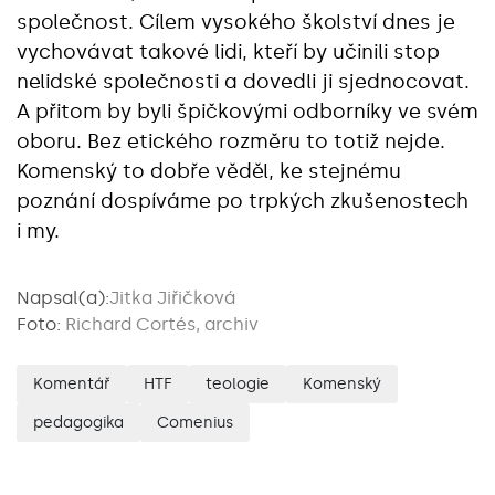
společnost. Cílem vysokého školství dnes je
vychovávat takové lidi, kteří by učinili stop
nelidské společnosti a dovedli ji sjednocovat.
A přitom by byli špičkovými odborníky ve svém
oboru. Bez etického rozměru to totiž nejde.
Komenský to dobře věděl, ke stejnému
poznání dospíváme po trpkých zkušenostech
i my.
Napsal(a):
Jitka Jiřičková
Foto:
Richard Cortés, archiv
Komentář
HTF
teologie
Komenský
pedagogika
Comenius