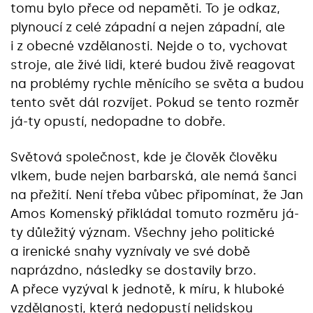
tomu bylo přece od nepaměti. To je odkaz,
plynoucí z celé západní a nejen západní, ale
i z obecné vzdělanosti. Nejde o to, vychovat
stroje, ale živé lidi, které budou živě reagovat
na problémy rychle měnícího se světa a budou
tento svět dál rozvíjet. Pokud se tento rozměr
já-ty opustí, nedopadne to dobře.
Světová společnost, kde je člověk člověku
vlkem, bude nejen barbarská, ale nemá šanci
na přežití. Není třeba vůbec připomínat, že Jan
Amos Komenský přikládal tomuto rozměru já-
ty důležitý význam. Všechny jeho politické
a irenické snahy vyznívaly ve své době
naprázdno, následky se dostavily brzo.
A přece vyzýval k jednotě, k míru, k hluboké
vzdělanosti, která nedopustí nelidskou