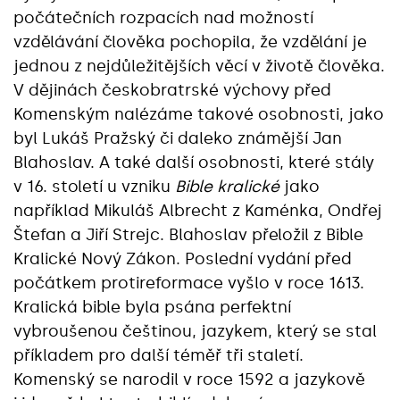
počátečních rozpacích nad možností
vzdělávání člověka pochopila, že vzdělání je
jednou z nejdůležitějších věcí v životě člověka.
V dějinách českobratrské výchovy před
Komenským nalézáme takové osobnosti, jako
byl Lukáš Pražský či daleko známější Jan
Blahoslav. A také další osobnosti, které stály
v 16. století u vzniku
Bible kralické
jako
například Mikuláš Albrecht z Kaménka, Ondřej
Štefan a Jiří Strejc. Blahoslav přeložil z Bible
Kralické Nový Zákon. Poslední vydání před
počátkem protireformace vyšlo v roce 1613.
Kralická bible byla psána perfektní
vybroušenou češtinou, jazykem, který se stal
příkladem pro další téměř tři staletí.
Komenský se narodil v roce 1592 a jazykově