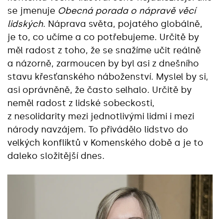
se jmenuje
Obecná porada o nápravě věcí
lidských
. Náprava světa, pojatého globálně,
je to, co učíme a co potřebujeme. Určitě by
měl radost z toho, že se snažíme učit reálně
a názorně, zarmoucen by byl asi z dnešního
stavu křesťanského náboženství. Myslel by si,
asi oprávněně, že často selhalo. Určitě by
neměl radost z lidské sobeckosti,
z nesolidarity mezi jednotlivými lidmi i mezi
národy navzájem. To přivádělo lidstvo do
velkých konfliktů v Komenského době a je to
daleko složitější dnes.