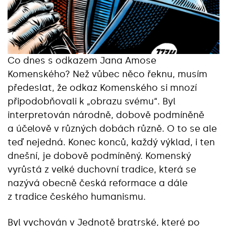
Co dnes s odkazem Jana Amose
Komenského? Než vůbec něco řeknu, musím
předeslat, že odkaz Komenského si mnozí
připodobňovali k „obrazu svému“. Byl
interpretován národně, dobově podmíněně
a účelově v různých dobách různě. O to se ale
teď nejedná. Konec konců, každý výklad, i ten
dnešní, je dobově podmíněný. Komenský
vyrůstá z velké duchovní tradice, která se
nazývá obecně česká reformace a dále
z tradice českého humanismu.
Byl vychován v Jednotě bratrské, které po