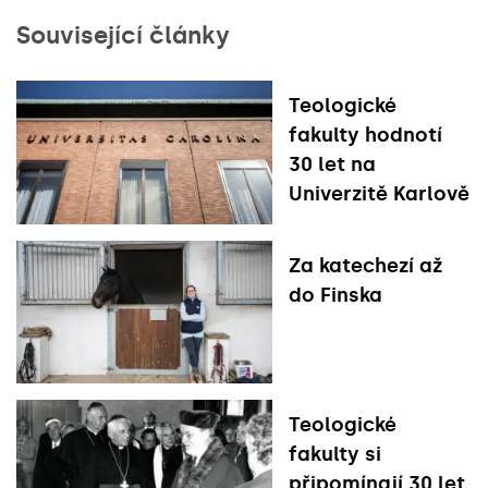
Související články
Teologické
fakulty hodnotí
30 let na
Univerzitě Karlově
Za katechezí až
do Finska
Teologické
fakulty si
připomínají 30 let