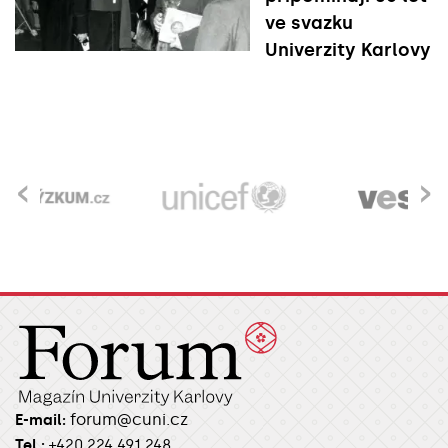
ve svazku
Univerzity Karlovy
‹
›
forum@cuni.cz
E-mail:
Tel.:
+420 224 491 248