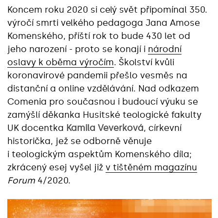
Koncem roku 2020 si celý svět připomínal 350.
výročí smrti velkého pedagoga Jana Amose
Komenského, příští rok to bude 430 let od
jeho narození - proto se konají i
národní
oslavy k oběma výročím
. Školství kvůli
koronavirové pandemii přešlo vesměs na
distanční a online vzdělávání. Nad odkazem
Comenia pro současnou i budoucí výuku se
zamýšlí děkanka Husitské teologické fakulty
UK docentka
Kamila Veverková
, církevní
historička, jež se odborně věnuje
i teologickým aspektům Komenského díla;
zkrácený esej vyšel již
v tištěném magazínu
Forum
4/2020.