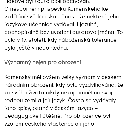
i ideově byl touto biblí odchován.
O nesporném příspěvku Komenského ke
vzdělání svědčí i skutečnost, že některé jeho
jazykové učebnice vydávali i jezuité,
pochopitelně bez uvedení autorova jména. To
bylo v 17. století, kdy náboženská tolerance
byla ještě v nedohlednu.
Významný nejen pro obrození
Komenský měl ovšem velký význam v českém
národním obrození, kdy bylo vyzdvihováno, že
za svého života nikdy nezapomněl na svoji
rodnou zemi a její jazyk. Často se vydávaly
jeho spisy, psané v českém jazyce –
pedagogické i útěšné. Pro obrozence byl
vzorem českého vlastence a i jeho