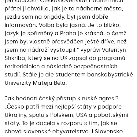
jen součástí Československa! Hodně mých
přátel ji chválilo, jak je to nádherné město,
jezdili sem na brigády, byl jsem dobře
informován. Volba byla jasná. Je to blízko,
jazyk je spřízněný a Praha je krásná, o čemž
jsem byl vlastně přesvědčen ještě dříve, než
jsem na nádraží vystoupil,“ vypráví Valentyn
Shkriba, který se na UK zapsal do programů
teritoriálních a následně bezpečnostních
studií. Stále je ale studentem banskobystrické
Univerzity Mateja Bela.
Jak hodnotí český přístup k ruské agresi?
„Česko patří mezi nejlepší státy v podpoře
Ukrajiny, spolu s Polskem, USA a pobaltskými
státy. To je docela v rozporu s tím, jak se
chová slovenské obyvatelstvo. I Slovensko