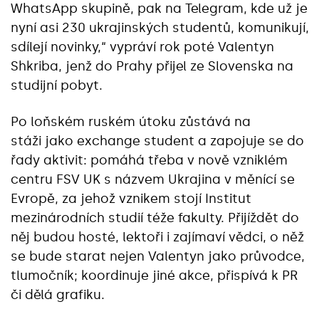
WhatsApp skupině, pak na Telegram, kde už je
nyní asi 230 ukrajinských studentů, komunikují,
sdílejí novinky,“ vypráví rok poté Valentyn
Shkriba, jenž do Prahy přijel ze Slovenska na
studijní pobyt.
Po loňském ruském útoku zůstává na
stáži jako exchange student a zapojuje se do
řady aktivit: pomáhá třeba v nově vzniklém
centru FSV UK s názvem Ukrajina v měnící se
Evropě, za jehož vznikem stojí Institut
mezinárodních studií téže fakulty. Přijíždět do
něj budou hosté, lektoři i zajímaví vědci, o něž
se bude starat nejen Valentyn jako průvodce,
tlumočník; koordinuje jiné akce, přispívá k PR
či dělá grafiku.