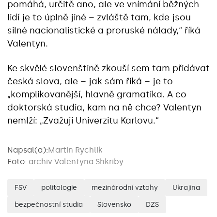
pomáhá, určitě ano, ale ve vnímání běžných
lidí je to úplně jiné – zvláště tam, kde jsou
silné nacionalistické a proruské nálady,“ říká
Valentyn.
Ke skvělé slovenštině zkouší sem tam přidávat
česká slova, ale – jak sám říká – je to
„komplikovanější, hlavně gramatika. A co
doktorská studia, kam na ně chce? Valentyn
nemlží: „Zvažuji Univerzitu Karlovu.“
Napsal(a):
Martin Rychlík
Foto:
archiv Valentyna Shkriby
FSV
politologie
mezinárodní vztahy
Ukrajina
bezpečnostní studia
Slovensko
DZS