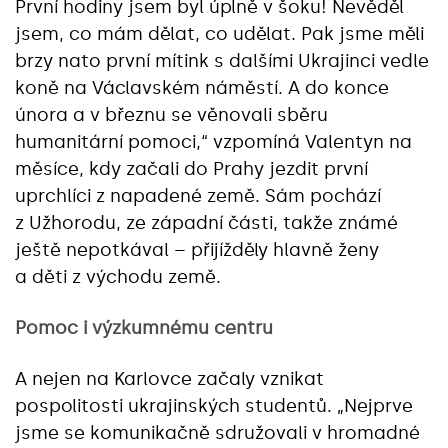
První hodiny jsem byl úplně v šoku! Nevěděl
jsem, co mám dělat, co udělat. Pak jsme měli
brzy nato první mítink s dalšími Ukrajinci vedle
koně na Václavském náměstí. A do konce
února a v březnu se věnovali sběru
humanitární pomoci,“ vzpomíná Valentyn na
měsíce, kdy začali do Prahy jezdit první
uprchlíci z napadené země. Sám pochází
z Užhorodu, ze západní části, takže známé
ještě nepotkával – přijížděly hlavně ženy
a děti z východu země.
Pomoc i výzkumnému centru
A nejen na Karlovce začaly vznikat
pospolitosti ukrajinských studentů. „Nejprve
jsme se komunikačně sdružovali v hromadné