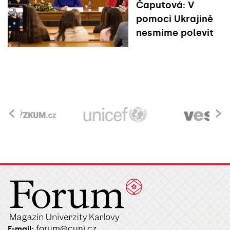
Čaputová: V
pomoci Ukrajině
nesmíme polevit
‹
›
forum@cuni.cz
E-mail: