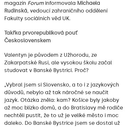
magazín
Forum
informovala
Michaela
Rudinská
, vedoucí zahraničního oddělení
Fakulty sociálních věd UK.
Takřka prvorepubliková pouť
Československem
Valentyn je původem z Užhorodu, ze
Zakarpatské Rusi, ale vysokou školu začal
studovat v Banské Bystrici. Proč?
„Vybral jsem si Slovensko, a to i z jazykových
důvodů, nebylo až tak náročné se naučit
jazyk. Otázka zněla: kam? Košice byly jakoby
až moc blízko domů, a do Bratislavy mě rodiče
nechtěli pustit, že to už je veliké město i moc
daleko. Do Banské Bystrice jsem se dostal už