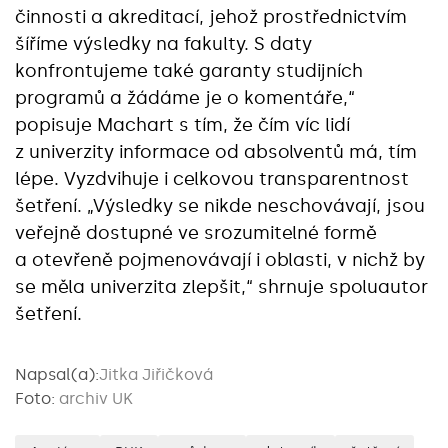
činnosti a akreditací, jehož prostřednictvím
šíříme výsledky na fakulty. S daty
konfrontujeme také garanty studijních
programů a žádáme je o komentáře,“
popisuje Machart s tím, že čím víc lidí
z univerzity informace od absolventů má, tím
lépe. Vyzdvihuje i celkovou transparentnost
šetření. „Výsledky se nikde neschovávají, jsou
veřejně dostupné ve srozumitelné formě
a otevřeně pojmenovávají i oblasti, v nichž by
se měla univerzita zlepšit,“ shrnuje spoluautor
šetření.
Napsal(a):
Jitka Jiřičková
Foto:
archiv UK