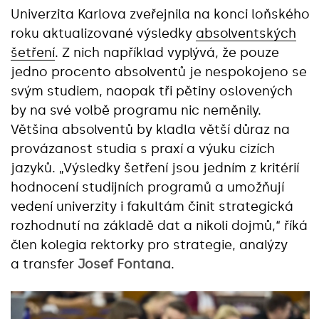
Univerzita Karlova zveřejnila na konci loňského
roku aktualizované výsledky
absolventských
šetření
. Z nich například vyplývá, že pouze
jedno procento absolventů je nespokojeno se
svým studiem, naopak tři pětiny oslovených
by na své volbě programu nic neměnily.
Většina absolventů by kladla větší důraz na
provázanost studia s praxí a výuku cizích
jazyků. „Výsledky šetření jsou jedním z kritérií
hodnocení studijních programů a umožňují
vedení univerzity i fakultám činit strategická
rozhodnutí na základě dat a nikoli dojmů,“ říká
člen kolegia rektorky pro strategie, analýzy
a transfer
Josef Fontana
.