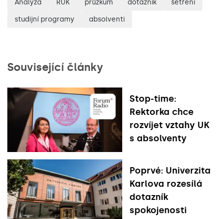
Analýza
RUK
průzkum
dotazník
šetření
studijní programy
absolventi
Související články
Stop-time:
Rektorka chce
rozvíjet vztahy UK
s absolventy
Poprvé: Univerzita
Karlova rozesílá
dotazník
spokojenosti