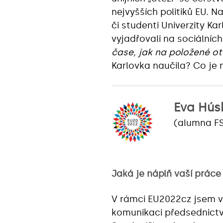
nejvyšších politiků EU. N
či studenti Univerzity Ka
vyjadřovali na sociálních
čase, jak na položené o
Karlovka naučila? Co je n
Eva Hús
(alumna F
Jaká je náplň vaší prác
V rámci EU2022cz jsem v
komunikaci předsednictv