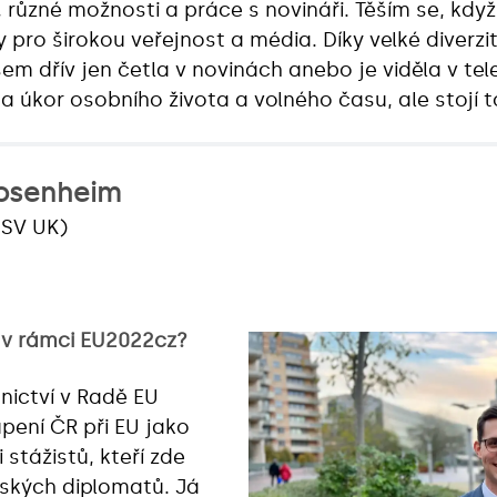
, různé možnosti a práce s novináři. Těším se, kdy
ngy pro širokou veřejnost a média. Díky velké dive
jsem dřív jen četla v novinách anebo je viděla v te
a úkor osobního života a volného času, ale stojí t
osenheim
FSV UK)
e v rámci EU2022cz?
ictví v Radě EU
pení ČR při EU jako
 stážistů, kteří zde
eských diplomatů. Já