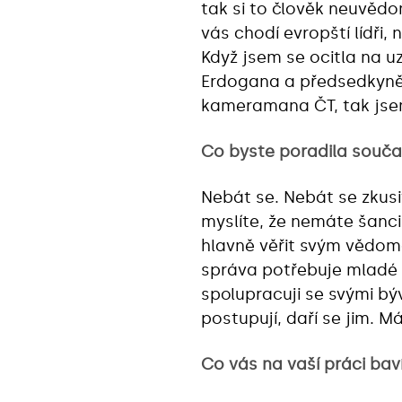
tak si to člověk neuvědo
vás chodí evropští lídři,
Když jsem se ocitla na u
Erdogana a předsedkyně 
kameramana ČT, tak jsem 
Co byste poradila souč
Nebát se. Nebát se zkusit
myslíte, že nemáte šanc
hlavně věřit svým vědomo
správa potřebuje mladé li
spolupracuji se svými býv
postupují, daří se jim. M
Co vás na vaší práci baví