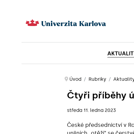
AKTUALIT
Úvod
Rubriky
Aktualit
Čtyři příběhy ú
středa 11. ledna 2023
České předsednictví v R
unijních „otěží“ se čerst