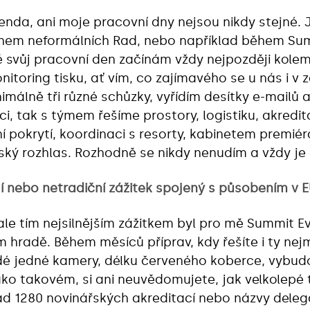
enda, ani moje pracovní dny nejsou nikdy stejné. 
hem neformálních Rad, nebo například během Sum
 svůj pracovní den začínám vždy nejpozději kolem
onitoring tisku, ať vím, co zajímavého se u nás i v
málně tři různé schůzky, vyřídím desítky e-mailů a
i, tak s týmem řešíme prostory, logistiku, akredi
í pokrytí, koordinaci s resorty, kabinetem premiér
ský rozhlas. Rozhodně se nikdy nenudím a vždy je 
ší nebo netradiční zážitek spojený s působením v
 ale tím nejsilnějším zážitkem byl pro mě Summit 
hradě. Během měsíců příprav, kdy řešíte i ty nejme
dé jedné kamery, délku červeného koberce, vybudo
o takovém, si ani neuvědomujete, jak velkolepé t
lad 1280 novinářských akreditací nebo názvy deleg