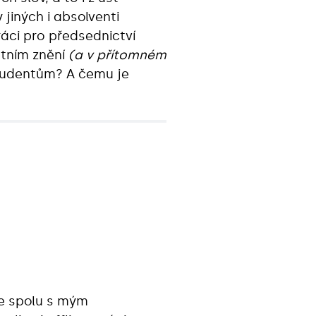
 jiných i absolventi
ráci pro předsednictví
etním znění
(a v přítomném
tudentům? A čemu je
me spolu s mým