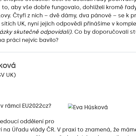
a to, aby vše dobře fungovalo, dohlíželi kromě řady
rlovy. Čtyři z nich – dvě dámy, dva pánové – se k p
 sítích UK, nyní jejich odpovědi přinášíme v kompl
tázky skutečně odpovídali)
. Co by doporučovali s
a práci nejvíc bavilo?
ková
SV UK)
e v rámci EU2022cz?
edoucí oddělení pro
í na Úřadu vlády ČR. V praxi to znamená, že má