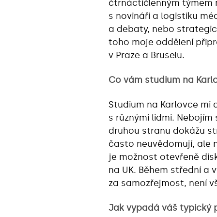
čtrnáctičlenným týmem na
s novináři a logistiku mé
a debaty, nebo strategi
toho moje oddělení připra
v Praze a Bruselu.
Co vám studium na Karl
Studium na Karlovce mi 
s různými lidmi. Nebojím
druhou stranu dokážu str
často neuvědomují, ale 
je možnost otevřeně disk
na UK. Během střední a v
za samozřejmost, není 
Jak vypadá váš typický 