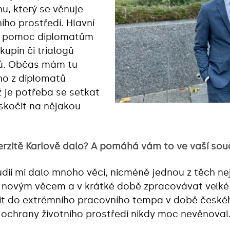
u, který se věnuje
ího prostředí. Hlavní
dy pomoc diplomatům
kupin či trialogů
sů. Občas mám tu
ho z diplomatů
ž je potřeba se setkat
kočit na nějakou
rzitě Karlově dalo? A pomáhá vám to ve vaší sou
udií mi dalo mnoho věcí, nicméně jednou z těch nej
t novým věcem a v krátké době zpracovávat velké 
jit do extrémního pracovního tempa v době českéh
 ochrany životního prostředí nikdy moc nevěnoval