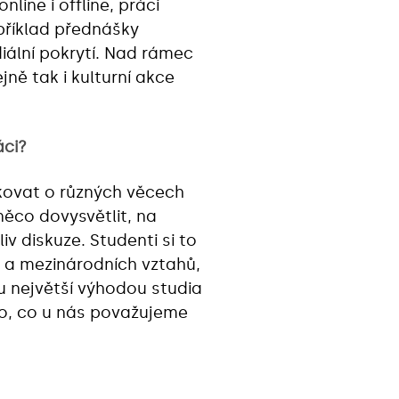
ine i offline, práci
apříklad přednášky
ální pokrytí. Nad rámec
ně tak i kulturní akce
áci?
kovat o různých věcech
ěco dovysvětlit, na
v diskuze. Studenti si to
d a mezinárodních vztahů,
u největší výhodou studia
to, co u nás považujeme