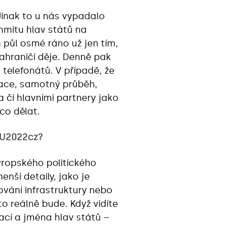
Jinak to u nás vypadalo
mitu hlav států na
 půl osmé ráno už jen tím,
 zahraničí děje. Denně pak
 telefonátů. V případě, že
tace, samotný průběh,
a či hlavními partnery jako
co dělat.
 EU2022cz?
Evropského politického
nší detaily, jako je
vání infrastruktury nebo
o reálně bude. Když vidíte
ací a jména hlav států –