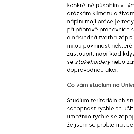
konkrétně působím v tým
otázkám klimatu a životn
náplní mojí práce je te
při přípravě pracovních s
a následná tvorba zápi
milou povinnost některé
zastoupit, například kdy
se
stakeholdery
nebo zas
doprovodnou akci.
Co vám studium na Unive
Studium teritoriálních st
schopnost rychle se uči
umožnilo rychle se zapo
že jsem se problematice