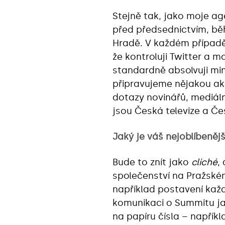
Stejně tak, jako moje ag
před předsednictvím, bě
Hradě. V každém případě
že kontroluji Twitter a m
standardně absolvuji mini
připravujeme nějakou akc
dotazy novinářů, mediáln
jsou Česká televize a Če
Jaký je váš nejoblíbeněj
Bude to znít jako
cliché
,
společenství na Pražském 
například postavení kaž
komunikaci o Summitu jak
na papíru čísla – napřík