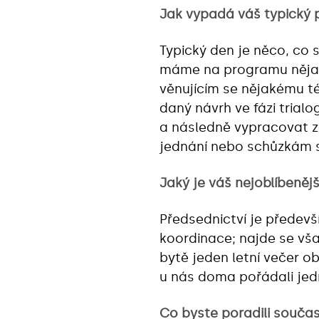
Jak vypadá váš typický 
Typický den je něco, co s
máme na programu nějaké
věnujícím se nějakému 
daný návrh ve fázi trial
a následně vypracovat z
jednání nebo schůzkám
Jaký je váš nejoblíbeněj
Předsednictví je předevší
koordinace; najde se vša
bytě jeden letní večer ob
u nás doma pořádali jed
Co byste poradili souč