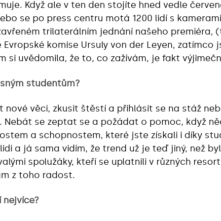
muje. Když ale v ten den stojíte hned vedle červ
 nebo se po press centru motá 1200 lidí s kamerami, 
zavřeném trilaterálním jednání našeho premiéra, 
Evropské komise Ursuly von der Leyen, zatímco 
si uvědomila, že to, co zažívám, je fakt výjimečn
asným studentům?
 nové věci, zkusit štěstí a přihlásit se na stáž ne
i. Nebát se zeptat se a požádat o pomoc, když n
stem a schopnostem, které jste získali i díky stud
di a já sama vidím, že trend už je teď jiný, než byl
alými spolužáky, kteří se uplatnili v různých resort
ám z toho radost.
 nejvíce?