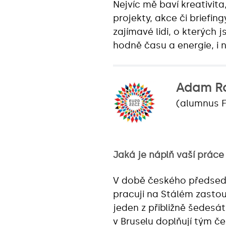
Nejvíc mě baví kreativita
projekty, akce či briefi
zajímavé lidi, o kterých 
hodně času a energie, i n
Adam R
(alumnus 
Jaká je náplň vaší prác
V době českého předsedn
pracuji na Stálém zastou
jeden z přibližně šedesáti
v Bruselu doplňují tým č