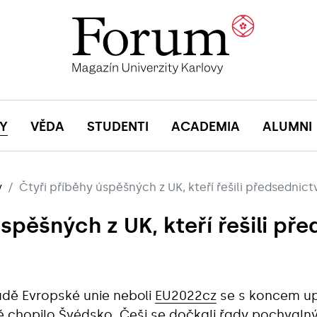
Y
VĚDA
STUDENTI
ACADEMIA
ALUMNI
y
Čtyři příběhy úspěšných z UK, kteří řešili předsednict
spěšných z UK, kteří řešili pře
adě Evropské unie neboli
EU2022cz
se s koncem up
vě chopilo Švédsko. Češi se dočkali řady pochvalnýc