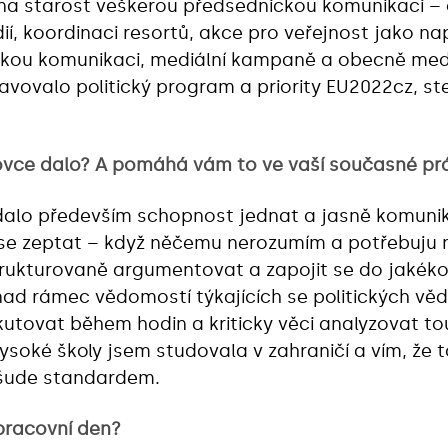
 starost veškerou předsednickou komunikaci – onl
dií, koordinaci resortů, akce pro veřejnost jako n
ckou komunikaci, mediální kampaně a obecně medi
vovalo politický program a priority EU2022cz, stej
ovce dalo? A pomáhá vám to ve vaší současné pr
dalo především schopnost jednat a jasně komuni
 se zeptat – když něčemu nerozumím a potřebuju n
ukturovaně argumentovat a zapojit se do jakékoli
nad rámec vědomostí týkajících se politických vě
utovat během hodin a kriticky věci analyzovat to
ysoké školy jsem studovala v zahraničí a vím, že 
všude standardem.
pracovní den?