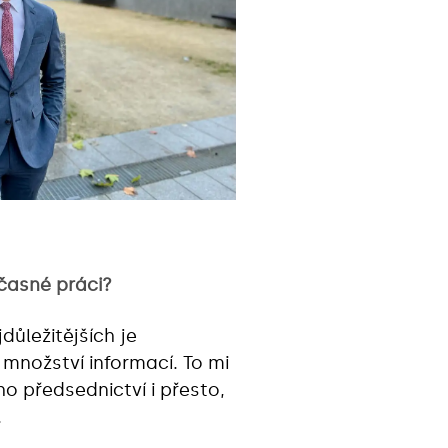
časné práci?
důležitějších je
množství informací. To mi
o předsednictví i přesto,
.