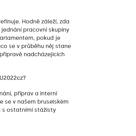
efinuje. Hodně záleží, zda
 jednání pracovní skupiny
parlamentem, pokud je
, co se v průběhu něj stane
přípravě nadcházejících
 EU2022cz?
ní, příprav a interní
 že se v našem bruselském
 s ostatními stážisty