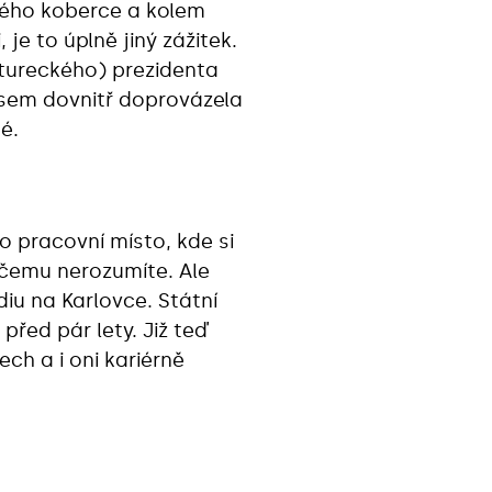
eného koberce a kolem
je to úplně jiný zážitek.
(tureckého) prezidenta
jsem dovnitř doprovázela
é.
bo pracovní místo, kde si
ěčemu nerozumíte. Ale
iu na Karlovce. Státní
 před pár lety. Již teď
ech a i oni kariérně