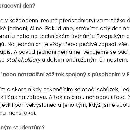
pracovní den?
e v každodenní realitě předsednictví velmi těžko d
 jednání, či ne. Pokud ano, strávíme celý den na
tématu nebo na technickém jednání s Evropským 
ogů. Na jednáních je vždy třeba pečlivě zapsat vše
ápis. A pokud jednání nemáme, věnujeme se buď 
 se
stakeholdery
a dalším přidruženým činnostem.
ší nebo netradiční zážitek spojený s působením v
m o skoro nikdy nekončícím kolotoči schůzek, jedná
k i čas na zábavu. A tak se čirou náhodou stalo,
jevil i pan velvyslanec a jeho tým, když jsme spolu
nu menší akci.
asným studentům?