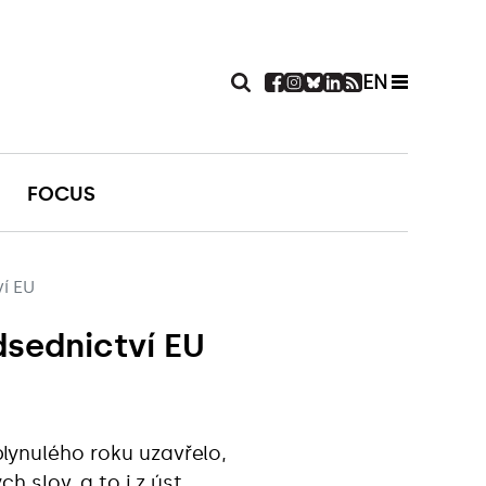
EN
FOCUS
ví EU
dsednictví EU
lynulého roku uzavřelo,
h slov, a to i z úst