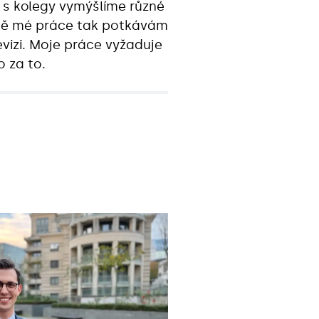
ž s kolegy vymýšlíme různé
rzitě mé práce tak potkávám
levizi. Moje práce vyžaduje
o za to.