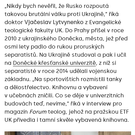
„Nikdy bych nevěřil, že Rusko rozpoutá
takovou brutální válku proti Ukrajině,“ říká
doktor
Vjačeslav Lytvynenko
z Evangelické
teologické fakulty UK. Do Prahy přišel v roce
2010 z ukrajinského Doněcka, města, jež před
osmi lety padlo do rukou proruských
separatistů. Na Ukrajině studoval a pak i učil
na
Doněcké křesťanské univerzitě
, z níž si
separatisté v roce 2014 udělali vojenskou
základnu. „Na sportovištích rozmístili tanky
a dělostřelectvo. Knihovnu a vybavení
v učebnách zničili. Co se děje v univerzitních
budovách teď, nevíme,“ říká v interview pro
magazín
Forum
teolog, jehož na pražskou ETF
UK přivedla i tamní skvěle vybavená knihovna.