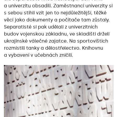
a univerzitu obsadili. Zaměstnanci univerzity si
s sebou stihli vzít jen to nejdůležitější, těžké
věci jako dokumenty a počítače tam zůstaly.
Separatisté si pak udělali z univerzitních
budov vojenskou základnu, ve skladišti drželi
ukrajinské válečné zajatce. Na sportovištích
rozmístili tanky a dělostřelectvo. Knihovnu
a vybavení v učebnách zničili.