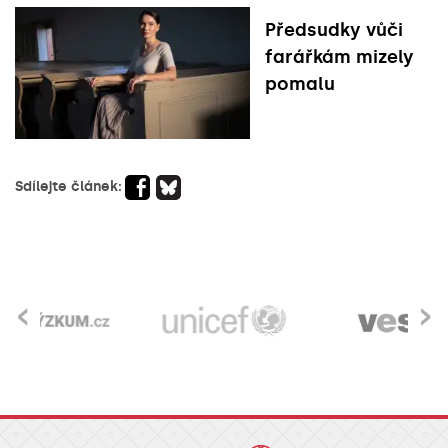
Předsudky vůči
farářkám mizely
pomalu
Sdílejte článek:
‹
›