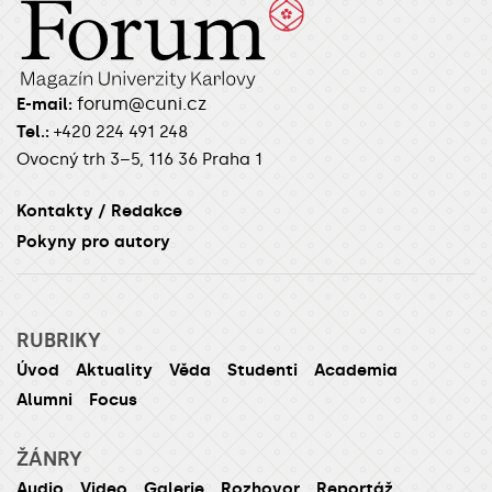
forum@cuni.cz
E-mail:
Tel.:
+420 224 491 248
Ovocný trh 3–5, 116 36 Praha 1
Kontakty / Redakce
Pokyny pro autory
RUBRIKY
Úvod
Aktuality
Věda
Studenti
Academia
Alumni
Focus
ŽÁNRY
Audio
Video
Galerie
Rozhovor
Reportáž