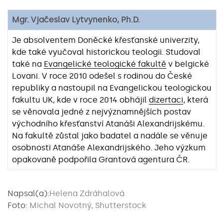
Mgr. Vjačeslav Lytvynenko, Ph.D.
Je absolventem Doněcké křesťanské univerzity,
kde také vyučoval historickou teologii. Studoval
také na
Evangelické teologické fakultě
v belgické
Lovani. V roce 2010 odešel s rodinou do České
republiky a nastoupil na Evangelickou teologickou
fakultu UK, kde v roce 2014 obhájil
dizertaci
, která
se věnovala jedné z nejvýznamnějších postav
východního křesťanství Atanáši Alexandrijskému.
Na fakultě zůstal jako badatel a nadále se věnuje
osobnosti Atanáše Alexandrijského. Jeho výzkum
opakovaně podpořila Grantová agentura ČR.
Napsal(a):
Helena Zdráhalová
Foto:
Michal Novotný, Shutterstock