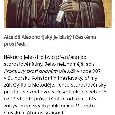
Atanáš Alexandrijský je blízký i českému
prostředí…
Některá jeho díla byla přeložena do
staroslověnštiny. Jeho nejznámější spis
Promluvy proti ariánům
přeložil v roce 907
v Bulharsku Konstantin Preslavský, přímý
žák Cyrila a Metoděje. Tento staroslověnský
překlad se zachoval v deseti rukopisech z 15.
až 17. století, právě těmi se od roku 2015
zabývám ve svých publikacích. V tomto
smyslu je Atanáš součástí