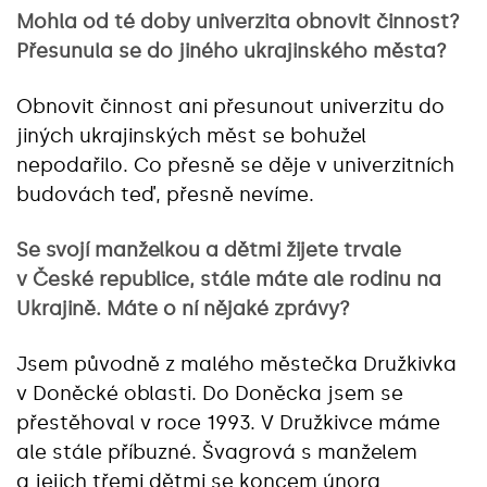
Mohla od té doby univerzita obnovit činnost?
Přesunula se do jiného ukrajinského města?
Obnovit činnost ani přesunout univerzitu do
jiných ukrajinských měst se bohužel
nepodařilo. Co přesně se děje v univerzitních
budovách teď, přesně nevíme.
Se svojí manželkou a dětmi žijete trvale
v České republice, stále máte ale rodinu na
Ukrajině. Máte o ní nějaké zprávy?
Jsem původně z malého městečka Družkivka
v Doněcké oblasti. Do Doněcka jsem se
přestěhoval v roce 1993. V Družkivce máme
ale stále příbuzné. Švagrová s manželem
a jejich třemi dětmi se koncem února