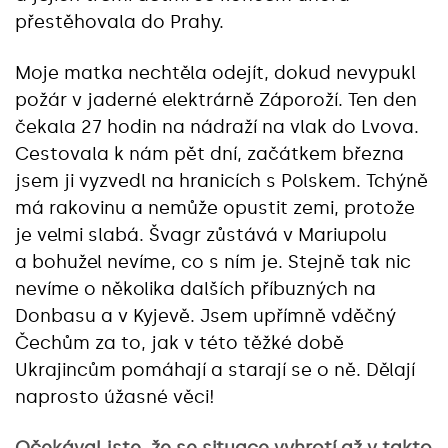
přestěhovala do Prahy.
Moje matka nechtěla odejít, dokud nevypukl
požár v jaderné elektrárně Záporoží. Ten den
čekala 27 hodin na nádraží na vlak do Lvova.
Cestovala k nám pět dní, začátkem března
jsem ji vyzvedl na hranicích s Polskem. Tchýně
má rakovinu a nemůže opustit zemi, protože
je velmi slabá. Švagr zůstává v Mariupolu
a bohužel nevíme, co s ním je. Stejně tak nic
nevíme o několika dalších příbuzných na
Donbasu a v Kyjevě. Jsem upřímně vděčný
Čechům za to, jak v této těžké době
Ukrajincům pomáhají a starají se o ně. Dělají
naprosto úžasné věci!
Očekával jste, že se situace vyhrotí až v takto