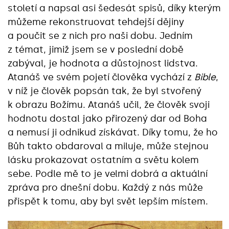
století a napsal asi šedesát spisů, díky kterým
můžeme rekonstruovat tehdejší dějiny
a poučit se z nich pro naši dobu. Jedním
z témat, jimiž jsem se v poslední době
zabýval, je hodnota a důstojnost lidstva.
Atanáš ve svém pojetí člověka vychází z
Bible
,
v níž je člověk popsán tak, že byl stvořený
k obrazu Božímu. Atanáš učil, že člověk svoji
hodnotu dostal jako přirozený dar od Boha
a nemusí ji odnikud získávat. Díky tomu, že ho
Bůh takto obdaroval a miluje, může stejnou
lásku prokazovat ostatním a světu kolem
sebe. Podle mě to je velmi dobrá a aktuální
zpráva pro dnešní dobu. Každý z nás může
přispět k tomu, aby byl svět lepším místem.