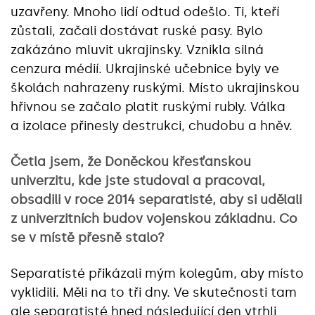
uzavřeny. Mnoho lidí odtud odešlo. Ti, kteří
zůstali, začali dostávat ruské pasy. Bylo
zakázáno mluvit ukrajinsky. Vznikla silná
cenzura médií. Ukrajinské učebnice byly ve
školách nahrazeny ruskými. Místo ukrajinskou
hřivnou se začalo platit ruskými rubly. Válka
a izolace přinesly destrukci, chudobu a hněv.
Četla jsem, že Doněckou křesťanskou
univerzitu, kde jste studoval a pracoval,
obsadili v roce 2014 separatisté, aby si udělali
z univerzitních budov vojenskou základnu. Co
se v místě přesně stalo?
Separatisté přikázali mým kolegům, aby místo
vyklidili. Měli na to tři dny. Ve skutečnosti tam
ale separatisté hned následující den vtrhli