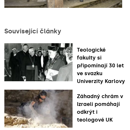
Související články
Teologické
fakulty si
připomínají 30 let
ve svazku
Univerzity Karlovy
Záhadný chrám v
Izraeli pomáhají
odkrýt i
teologové UK