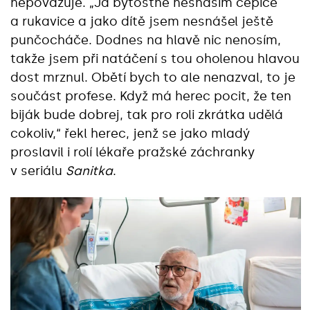
nepovažuje. „Já bytostně nesnáším čepice
a rukavice a jako dítě jsem nesnášel ještě
punčocháče. Dodnes na hlavě nic nenosím,
takže jsem při natáčení s tou oholenou hlavou
dost mrznul. Obětí bych to ale nenazval, to je
součást profese. Když má herec pocit, že ten
biják bude dobrej, tak pro roli zkrátka udělá
cokoliv,“ řekl herec, jenž se jako mladý
proslavil i rolí lékaře pražské záchranky
v seriálu
Sanitka
.