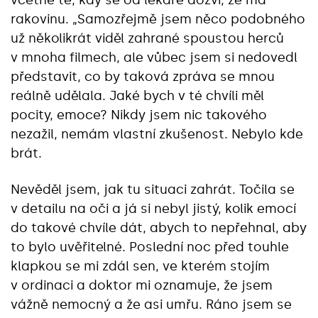
rakovinu. „Samozřejmě jsem něco podobného
už několikrát viděl zahrané spoustou herců
v mnoha filmech, ale vůbec jsem si nedovedl
představit, co by taková zpráva se mnou
reálně udělala. Jaké bych v té chvíli měl
pocity, emoce? Nikdy jsem nic takového
nezažil, nemám vlastní zkušenost. Nebylo kde
brát.
Nevěděl jsem, jak tu situaci zahrát. Točila se
v detailu na oči a já si nebyl jistý, kolik emocí
do takové chvíle dát, abych to nepřehnal, aby
to bylo uvěřitelné. Poslední noc před touhle
klapkou se mi zdál sen, ve kterém stojím
v ordinaci a doktor mi oznamuje, že jsem
vážně nemocný a že asi umřu. Ráno jsem se