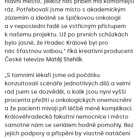
hlavní město, jelikož náš příběh má komornější
ráz. Potřebovali jsme místo s akademickým
zázemím a ideálně se špičkovou onkologií
a v neposlední řadě se vstřícným přístupem
k našemu projektu. Už po prvních schůzkách
bylo jasné, že Hradec Králové byl pro
nás šťastnou volbou,“ říká kreativní producent
České televize
Matěj Stehlík
.
„S tamními lékaři jsme od počátku
konzultovali scénáře jednotlivých dílů a velmi
rád jsem se dozvěděl, o kolik jsou nyní vyšší
procenta přežití u onkologických onemocnění
a že pacienti mívají při léčbě méně komplikací.
Královéhradecká fakultní nemocnice i město
samotné nám se seriálem hodně pomohly. Bez
jejich podpory a přispění by vlastně natáčení