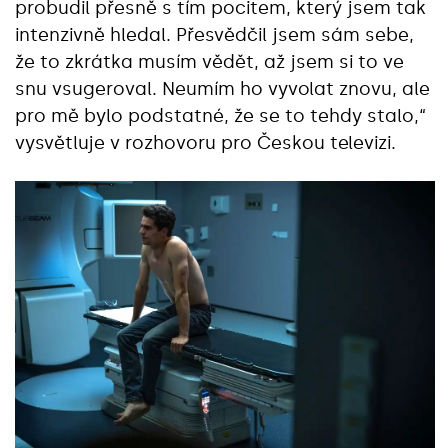
probudil přesně s tím pocitem, který jsem tak
intenzivně hledal. Přesvědčil jsem sám sebe,
že to zkrátka musím vědět, až jsem si to ve
snu vsugeroval. Neumím ho vyvolat znovu, ale
pro mě bylo podstatné, že se to tehdy stalo,“
vysvětluje v rozhovoru pro Českou televizi.