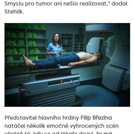
Smyslu pro tumor ani nešlo realizovat,“ dodal
Stehlík.
Představitel hlavního hrdiny
Filip Březina
natáčel několik emočně vyhrocených scén
včetně té, kdy se od lékaře dozví, že má