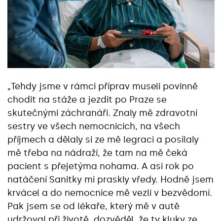
„Tehdy jsme v rámci příprav museli povinně
chodit na stáže a jezdit po Praze se
skutečnými záchranáři. Znaly mě zdravotní
sestry ve všech nemocnicích, na všech
příjmech a dělaly si ze mě legraci a posílaly
mě třeba na nádraží, že tam na mě čeká
pacient s přejetýma nohama. A asi rok po
natáčení Sanitky mi praskly vředy. Hodně jsem
krvácel a do nemocnice mě vezli v bezvědomí.
Pak jsem se od lékaře, který mě v autě
udržoval při životě, dozvěděl, že ty kluky ze