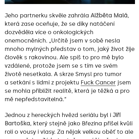
Jeho partnerku skvěle zahrála
Alžběta Malá
,
která zase oceňuje, že se díky natáčení
dozvěděla více o onkologických
onemocněních. „Určitě jsem v sobě nesla
mnoho mylných představ o tom, jaký život žije
člověk s rakovinou. Ale spíš to pro mě bylo
vzdálené, protože jsem se s tím ve svém
životě nesetkala. A skrze Smysl pro tumor
a setkání s lidmi z projektu
Fuck Cancer
jsem
se mohla přiblížit realitě, která je těžká a pro
mě nepředstavitelná.“
Jednou z hereckých hvězd seriálu byl i
Jiří
Bartoška
, který stejně jako Březina přišel kvůli
roli o vousy i vlasy. Za nějak velkou oběť to ale