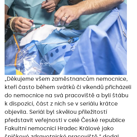
„Děkujeme všem zaměstnancům nemocnice,
kteří často během svátků či víkendů přicházeli
do nemocnice na svá pracoviště a byli štábu
k dispozici, část z nich se v seriálu krátce
objevila. Seriál byl skvělou příležitostí
představit veřejnosti v celé České republice
Fakultní nemocnici Hradec Králové jako
špičkové zdravotnické pracoviště,“ dodal