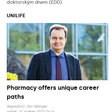
doktorským dnem (EDD).
UNILIFE
Pharmacy offers unique career
paths
Napsal(a):
Jan Velinger
pátek, 21. květen 2021 06:41