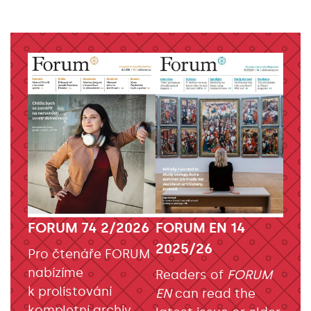
FORUM EN 14
FORUM 74 2/2026
2025/26
Pro čtenáře FORUM
nabízíme
Readers of
FORUM
k prolistování
EN
can read the
kompletní archiv