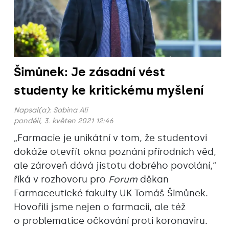
Šimůnek: Je zásadní vést
studenty ke kritickému myšlení
Napsal(a):
Sabina Ali
pondělí, 3. květen 2021 12:46
„Farmacie je unikátní v tom, že studentovi
dokáže otevřít okna poznání přírodních věd,
ale zároveň dává jistotu dobrého povolání,“
říká v rozhovoru pro
Forum
děkan
Farmaceutické fakulty UK Tomáš Šimůnek.
Hovořili jsme nejen o farmacii, ale též
o problematice očkování proti koronaviru.