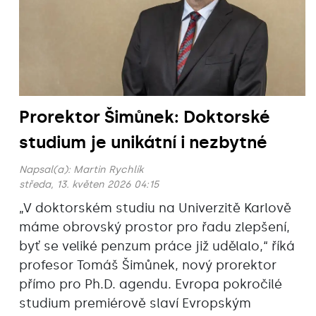
Prorektor Šimůnek: Doktorské
studium je unikátní i nezbytné
Napsal(a):
Martin Rychlík
středa, 13. květen 2026 04:15
„V doktorském studiu na Univerzitě Karlově
máme obrovský prostor pro řadu zlepšení,
byť se veliké penzum práce již udělalo,“ říká
profesor Tomáš Šimůnek, nový prorektor
přímo pro Ph.D. agendu. Evropa pokročilé
studium premiérově slaví Evropským