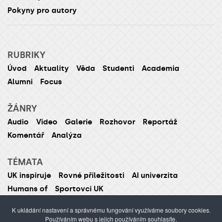
Pokyny pro autory
RUBRIKY
Úvod
Aktuality
Věda
Studenti
Academia
Alumni
Focus
ŽÁNRY
Audio
Video
Galerie
Rozhovor
Reportáž
Komentář
Analýza
TÉMATA
UK inspiruje
Rovné příležitosti
AI univerzita
Humans of
Sportovci UK
K ukládání nastavení a správnému fungování využíváme soubory cookies.
Používáním webu s jejich používáním souhlasíte.