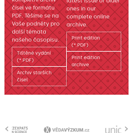
latest issue or older
čísel ve formátu
ones in our
PDF. Těšíme se na
complete online
Vaše podněty pro
archive.
další témata
Print edition
našeho časopisu.
(*.PDF)
Tištěné vydání
Print edition
(*.PDF)
archive
Archiv starších
čísel
‹
›