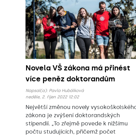
Novela VŠ zákona má přinést
více peněz doktorandům
Napsal(a):
Pavla Hubálková
neděle, 2. říjen 2022 12:02
Největší změnou novely vysokoškolskéh
zákona je zvýšení doktorandských
stipendií. „To zřejmě povede k nižšímu
počtu studujících, přičemž počet