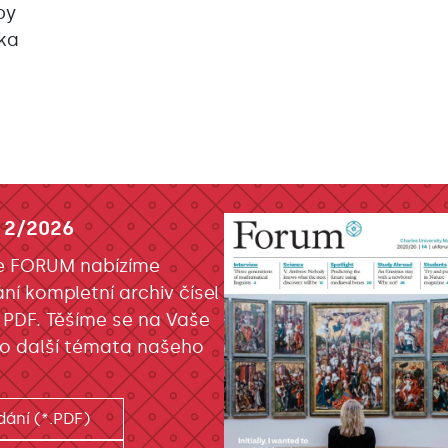
by
čka
 2/2026
e FORUM nabízíme
ání kompletní archiv čísel
 PDF. Těšíme se na Vaše
o další témata našeho
dání (*.PDF)