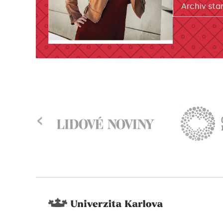
Archiv star
‹