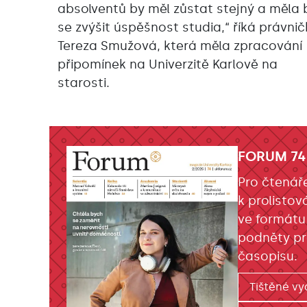
absolventů by měl zůstat stejný a měla 
se zvýšit úspěšnost studia,“ říká právni
Tereza Smužová, která měla zpracování
připomínek na Univerzitě Karlově na
starosti.
FORUM 74
Pro čtenář
k prolistov
ve formátu
podněty pr
časopisu.
Tištěné vy