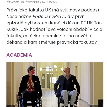
čtvrtek, 18. listopad 2021 15:59
Právnická fakulta UK má svůj nový podcast.
Nese název
Podcast zPráva
a v první
epizodě byl hostem končící děkan PF UK Jan
Kuklík. Jak hodnotí dvě volební období v čele
fakulty, co čeká a nemine jejího nového
děkana a kam směřuje právnická fakulta?
ACADEMIA