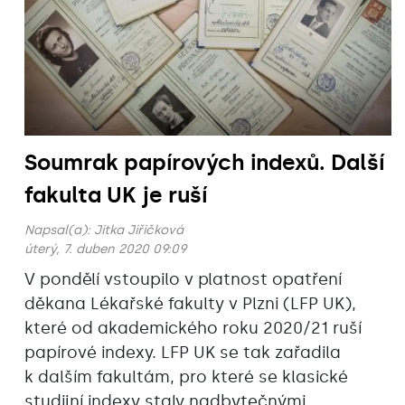
Soumrak papírových indexů. Další
fakulta UK je ruší
Napsal(a):
Jitka Jiřičková
úterý, 7. duben 2020 09:09
V pondělí vstoupilo v platnost opatření
děkana Lékařské fakulty v Plzni (LFP UK),
které od akademického roku 2020/21 ruší
papírové indexy. LFP UK se tak zařadila
k dalším fakultám, pro které se klasické
studijní indexy staly nadbytečnými.