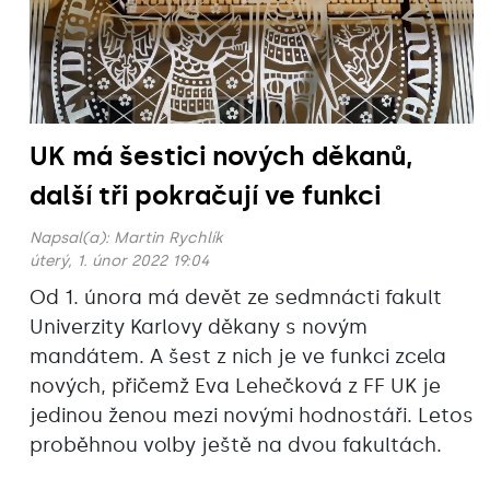
UK má šestici nových děkanů,
další tři pokračují ve funkci
Napsal(a):
Martin Rychlík
úterý, 1. únor 2022 19:04
Od 1. února má devět ze sedmnácti fakult
Univerzity Karlovy děkany s novým
mandátem. A šest z nich je ve funkci zcela
nových, přičemž Eva Lehečková z FF UK je
jedinou ženou mezi novými hodnostáři. Letos
proběhnou volby ještě na dvou fakultách.