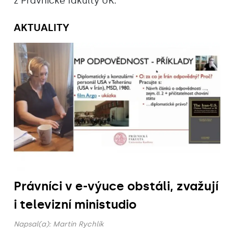
z Právnické fakulty UK.
AKTUALITY
Právníci v e-výuce obstáli, zvažují
i televizní ministudio
Napsal(a):
Martin Rychlík