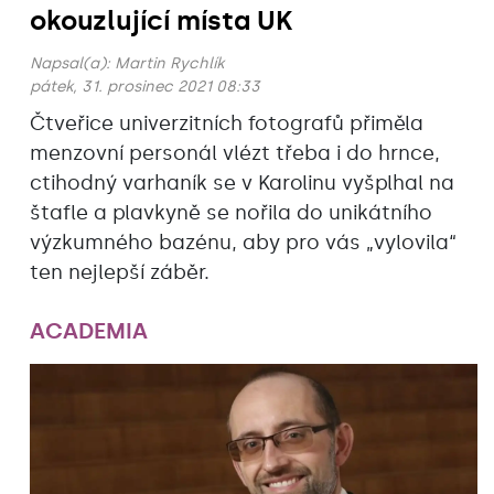
okouzlující místa UK
Napsal(a):
Martin Rychlík
pátek, 31. prosinec 2021 08:33
Čtveřice univerzitních fotografů přiměla
menzovní personál vlézt třeba i do hrnce,
ctihodný varhaník se v Karolinu vyšplhal na
štafle a plavkyně se nořila do unikátního
výzkumného bazénu, aby pro vás „vylovila“
ten nejlepší záběr.
ACADEMIA