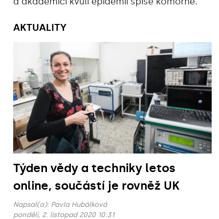
a akademici kvůli epidemii spíše komorně.
AKTUALITY
Týden vědy a techniky letos
online, součástí je rovněž UK
Napsal(a):
Pavla Hubálková
pondělí, 2. listopad 2020 10:31