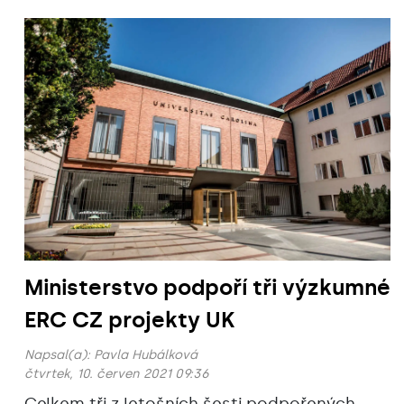
Ministerstvo podpoří tři výzkumné
ERC CZ projekty UK
Napsal(a):
Pavla Hubálková
čtvrtek, 10. červen 2021 09:36
Celkem tři z letošních šesti podpořených