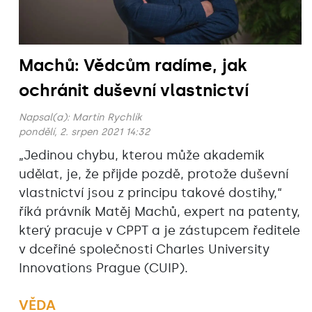
Machů: Vědcům radíme, jak
ochránit duševní vlastnictví
Napsal(a):
Martin Rychlík
pondělí, 2. srpen 2021 14:32
„Jedinou chybu, kterou může akademik
udělat, je, že přijde pozdě, protože duševní
vlastnictví jsou z principu takové dostihy,“
říká právník Matěj Machů, expert na patenty,
který pracuje v CPPT a je zástupcem ředitele
v dceřiné společnosti Charles University
Innovations Prague (CUIP).
VĚDA