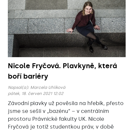
Nicole Fryčová. Plavkyně, která
boří bariéry
Napsal(a):
Marcela Uhlíková
pátek, 18. červen 2021 12:02
Závodní plavky už pověsila na hřebík, přesto
jsme se sešli v „bazénu“ – v centrálním
prostoru Právnické fakulty UK. Nicole
Fryčová je totiž studentkou práv, v době