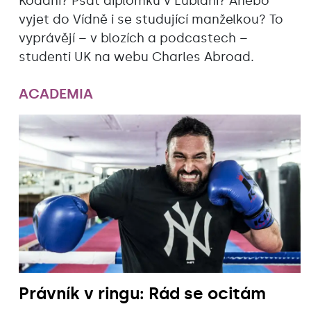
Kodani? Psát diplomku v Lublani? Anebo
vyjet do Vídně i se studující manželkou? To
vyprávějí – v blozích a podcastech –
studenti UK na webu Charles Abroad.
ACADEMIA
Právník v ringu: Rád se ocitám