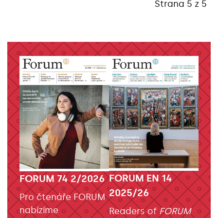
Strana 5 z 5
FORUM EN 14
FORUM 74 2/2026
2025/26
Pro čtenáře FORUM
nabízíme
Readers of
FORUM