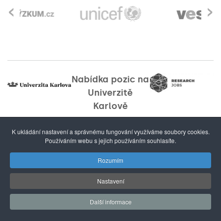
‹
›
Nabídka pozic na
Univerzitě
Karlově
K ukládání nastavení a správnému fungování využíváme soubory cookies.
Používáním webu s jejich používáním souhlasíte.
Rozumím
Nastavení
forum@cuni.cz
E-mail:
Tel.:
+420 224 491 248
Další informace
Ovocný trh 3–5, 116 36 Praha 1