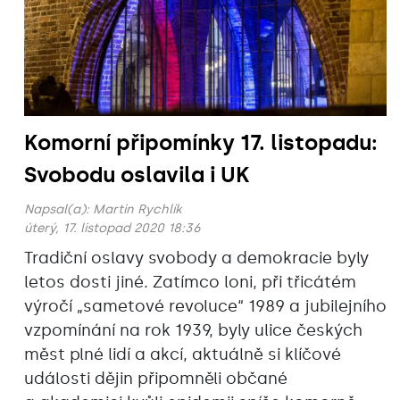
Komorní připomínky 17. listopadu:
Svobodu oslavila i UK
Napsal(a):
Martin Rychlík
úterý, 17. listopad 2020 18:36
Tradiční oslavy svobody a demokracie byly
letos dosti jiné. Zatímco loni, při třicátém
výročí „sametové revoluce“ 1989 a jubilejního
vzpomínání na rok 1939, byly ulice českých
měst plné lidí a akcí, aktuálně si klíčové
události dějin připomněli občané