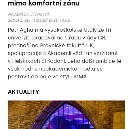
mimo komfortní zónu
Napsal(a):
Jiří Novák
sobota, 28. listopad 2020 10:02
Petr Agha má vysokoškolské tituly ze tří
univerzit, pracoval na Úřadu vlády ČR,
přednáší na Právnické fakultě UK,
spolupracuje s Akademií věd i univerzitami
v Helsinkách či Kodani. Jeho další ambice je
však hodně neakademická: hodlá se
postavit do boje ve stylu MMA.
AKTUALITY