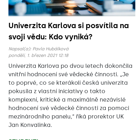
Univerzita Karlova si posvítila na
svoji vědu: Kdo vyniká?
Napsal(a):
Pavla Hubálková
pondělí, 1. březen 2021 12:18
Univerzita Karlova po dvou letech dokončila
vnitřní hodnocení své vědecké činnosti. „Je
to poprvé, co se kterákoli česká univerzita
pokusila z vlastní iniciativy o takto
komplexní, kritické a maximálně nezávislé
hodnocení své vědecké činnosti za pomoci
mezinárodního panelu,“ říká prorektor UK
Jan Konvalinka.