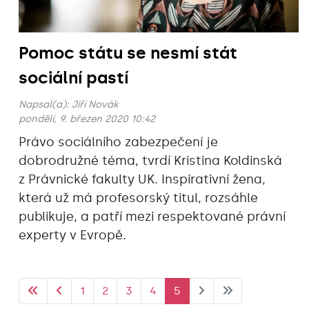
Pomoc státu se nesmí stát
sociální pastí
Napsal(a):
Jiří Novák
pondělí, 9. březen 2020 10:42
Právo sociálního zabezpečení je
dobrodružné téma, tvrdí Kristina Koldinská
z Právnické fakulty UK. Inspirativní žena,
která už má profesorský titul, rozsáhle
publikuje, a patří mezi respektované právní
experty v Evropě.
1
2
3
4
5