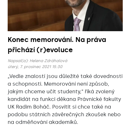
Konec memorování. Na práva
přichází (r)evoluce
Napsal(a):
Helena Zdráhalová
úterý, 7. prosinec 2021 15:30
„Vedle znalostí jsou důležité také dovednosti
a schopnosti. Memorování není způsob,
jakým chceme učit studenty,“ říká zvolený
kandidát na funkci děkana Právnické fakulty
UK Radim Boháč. Posvítit si chce také na
podobu státních závěrečných zkoušek nebo
na odměňování akademiků.