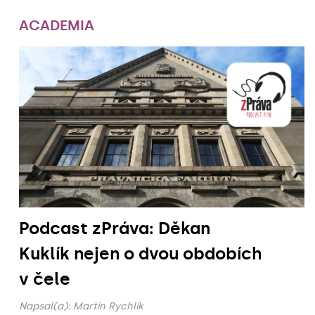
ACADEMIA
Podcast zPráva: Děkan
Kuklík nejen o dvou obdobích
v čele
Napsal(a):
Martin Rychlík