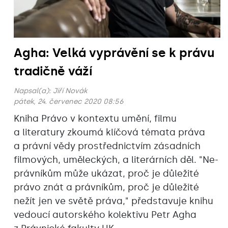
Agha: Velká vyprávění se k právu
tradičně váží
Napsal(a):
Jiří Novák
pátek, 24. červenec 2020 08:56
Kniha Právo v kontextu umění, filmu
a literatury zkoumá klíčová témata práva
a právní vědy prostřednictvím zásadních
filmových, uměleckých, a literárních děl. "Ne-
právníkům může ukázat, proč je důležité
právo znát a právníkům, proč je důležité
nežít jen ve světě práva," představuje knihu
vedoucí autorského kolektivu Petr Agha