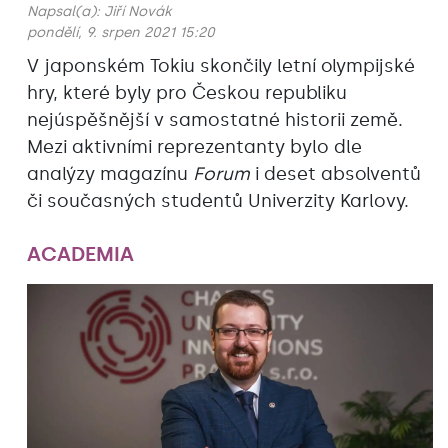
Napsal(a):
Jiří Novák
pondělí, 9. srpen 2021 15:20
V japonském Tokiu skončily letní olympijské
hry, které byly pro Českou republiku
nejúspěšnější v samostatné historii země.
Mezi aktivními reprezentanty bylo dle
analýzy magazínu
Forum
i deset absolventů
či současných studentů Univerzity Karlovy.
ACADEMIA