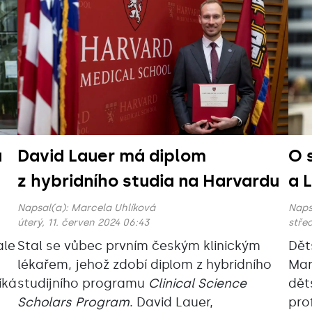
u
David Lauer má diplom
O 
z hybridního studia na Harvardu
a 
Napsal(a):
Marcela Uhlíková
Naps
úterý, 11. červen 2024 06:43
střed
ale
Stal se vůbec prvním českým klinickým
Dět
lékařem, jehož zdobí diplom z hybridního
Mar
íká
studijního programu
Clinical Science
dět
Scholars Program
. David Lauer,
pro