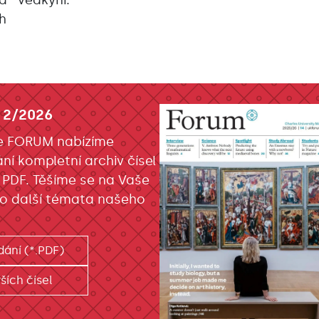
na
vědkyní.
ch
 2/2026
e FORUM nabízíme
ání kompletní archiv čísel
 PDF. Těšíme se na Vaše
o další témata našeho
dání (*.PDF)
ších čísel