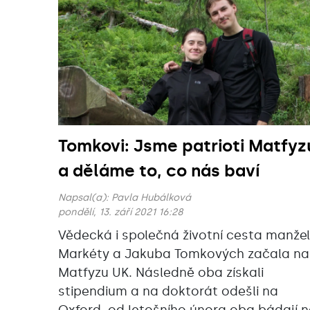
Tomkovi: Jsme patrioti Matfyz
a děláme to, co nás baví
Napsal(a):
Pavla Hubálková
pondělí, 13. září 2021 16:28
Vědecká i společná životní cesta manže
Markéty a Jakuba Tomkových začala na
Matfyzu UK. Následně oba získali
stipendium a na doktorát odešli na