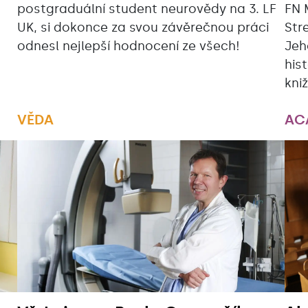
postgraduální student neurovědy na 3. LF
FN 
UK, si dokonce za svou závěrečnou práci
Str
odnesl nejlepší hodnocení ze všech!
Jeh
his
kni
VĚDA
AC