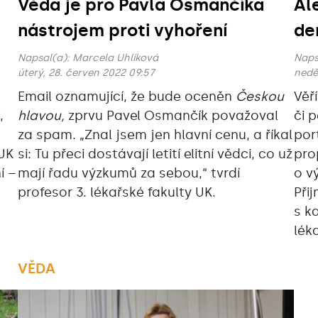
Věda je pro Pavla Osmančíka
Al
nástrojem proti vyhoření
de
Napsal(a):
Marcela Uhlíková
Naps
úterý, 28. červen 2022 09:57
neděl
Email oznamující, že bude oceněn
Českou
Věř
,
hlavou,
zprvu Pavel Osmančík považoval
či 
za spam. „Znal jsem jen hlavní cenu, a říkal
por
 UK
si: Tu přeci dostávají letití elitní vědci, co už
pro
í –
mají řadu výzkumů za sebou,“ tvrdí
o v
profesor 3. lékařské fakulty UK.
Při
s k
lék
VĚDA