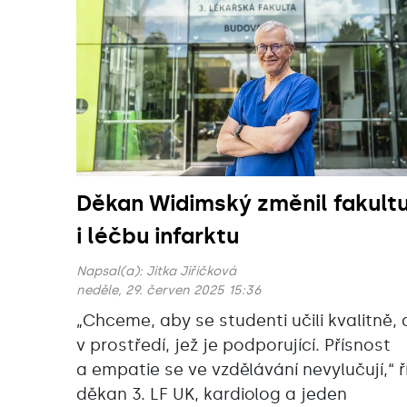
Děkan Widimský změnil fakult
i léčbu infarktu
Napsal(a):
Jitka Jiřičková
neděle, 29. červen 2025 15:36
„Chceme, aby se studenti učili kvalitně, 
v prostředí, jež je podporující. Přísnost
a empatie se ve vzdělávání nevylučují,“ ř
děkan 3. LF UK, kardiolog a jeden