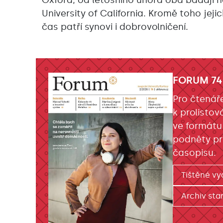
Oxford, od letošního února oba bádají 
University of California. Kromě toho jeji
čas patří synovi i dobrovolničení.
FORUM 74
Pro čtenář
k prolistov
ve formátu
podněty pr
časopisu.
Tištěné vy
Archiv star