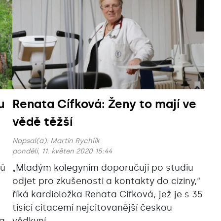
u
Renata Cífková: Ženy to mají ve
vědě těžší
Napsal(a):
Martin Rychlík
pondělí, 11. květen 2020 15:44
lů
„Mladým kolegyním doporučuji po studiu
odjet pro zkušenosti a kontakty do ciziny,“
říká kardioložka Renata Cífková, jež je s 35
tisíci citacemi nejcitovanější českou