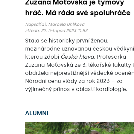
Zuzana Moťovská je týmový
hráč. Má ráda své spoluhráče
Napsal(a):
Marcela Uhlíková
středa, 22. listopad 2023 11:53
Stala se historicky první ženou,
mezinárodně uznávanou českou vědkyní
kterou zdobí
Česká hlava
. Profesorka
Zuzana Moťovská ze 3. lékařské fakulty
obdržela nejprestižnější vědecké oceněn
Národní cenu vlády za rok 2023 – za
výjimečný přínos v oblasti kardiologie.
ALUMNI