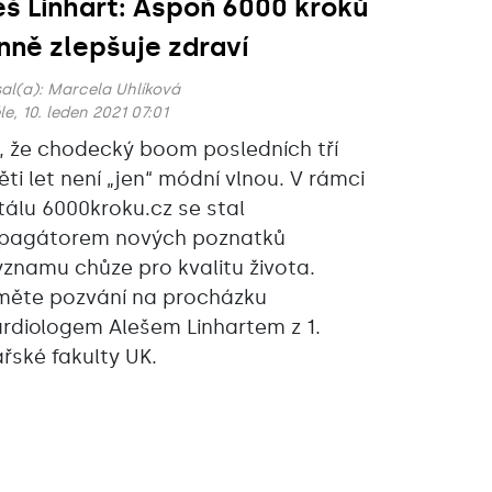
eš Linhart: Aspoň 6000 kroků
nně zlepšuje zdraví
al(a):
Marcela Uhlíková
e, 10. leden 2021 07:01
í, že chodecký boom posledních tří
pěti let není „jen“ módní vlnou. V rámci
tálu 6000kroku.cz se stal
pagátorem nových poznatků
ýznamu chůze pro kvalitu života.
jměte pozvání na procházku
ardiologem Alešem Linhartem z 1.
ařské fakulty UK.