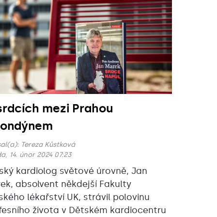
srdcích mezi Prahou
Londýnem
al(a):
Tereza Kůstková
a, 14. únor 2024 07:23
ský kardiolog světové úrovně, Jan
ek, absolvent někdejší Fakulty
ského lékařství UK, strávil polovinu
fesního života v Dětském kardiocentru