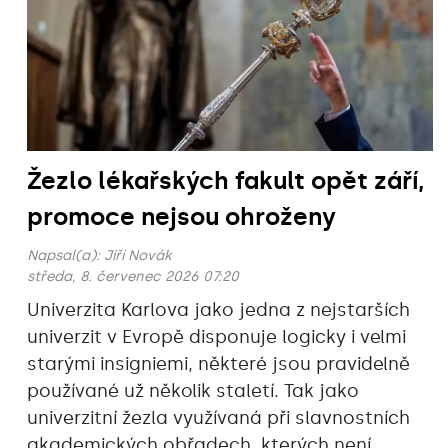
Žezlo lékařských fakult opět září,
promoce nejsou ohroženy
Napsal(a):
Jiří Novák
středa, 8. červenec 2026 07:20
Univerzita Karlova jako jedna z nejstarších
univerzit v Evropě disponuje logicky i velmi
starými insigniemi, některé jsou pravidelně
používané už několik staletí. Tak jako
univerzitní žezla využívaná při slavnostních
akademických obřadech, kterých není