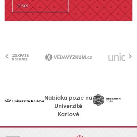
čísel
‹
›
Nabídka pozic na
Univerzitě
Karlově