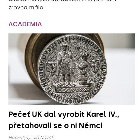
zrovna málo.
ACADEMIA
Pečeť UK dal vyrobit Karel IV.,
přetahovali se o ni Němci
Napsal(a):
Jiří Novák