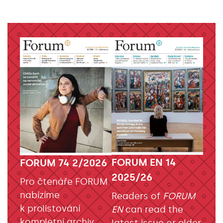
FORUM EN 14
FORUM 74 2/2026
2025/26
Pro čtenáře FORUM
nabízíme
Readers of
FORUM
k prolistování
EN
can read the
kompletní archiv