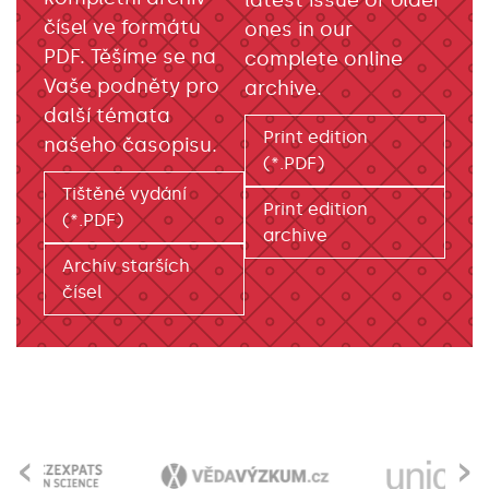
latest issue or older
čísel ve formátu
ones in our
PDF. Těšíme se na
complete online
Vaše podněty pro
archive.
další témata
Print edition
našeho časopisu.
(*.PDF)
Tištěné vydání
Print edition
(*.PDF)
archive
Archiv starších
čísel
‹
›