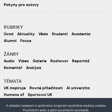
Pokyny pro autory
RUBRIKY
Úvod
Aktuality
Věda
Studenti
Academia
Alumni
Focus
ŽÁNRY
Audio
Video
Galerie
Rozhovor
Reportáž
Komentář
Analýza
TÉMATA
UK inspiruje
Rovné příležitosti
AI univerzita
Humans of
Sportovci UK
K ukládání nastavení a správnému fungování využíváme soubory cookies.
Používáním webu s jejich používáním souhlasíte.