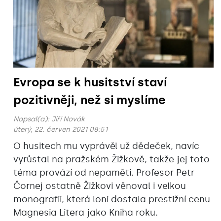
Evropa se k husitství staví
pozitivněji, než si myslíme
Napsal(a):
Jiří Novák
úterý, 22. červen 2021 08:51
O husitech mu vyprávěl už dědeček, navíc
vyrůstal na pražském Žižkově, takže jej toto
téma provází od nepaměti. Profesor Petr
Čornej ostatně Žižkovi věnoval i velkou
monografii, která loni dostala prestižní cenu
Magnesia Litera jako Kniha roku.