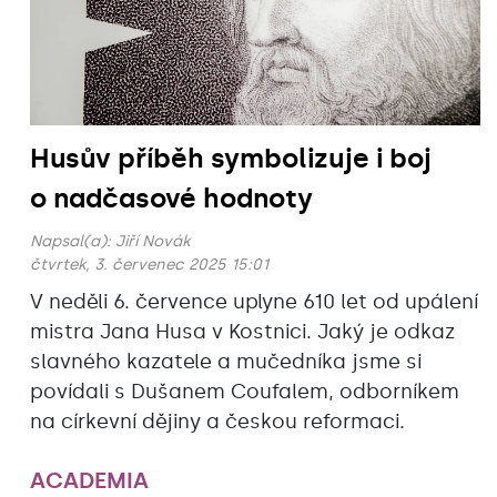
Husův příběh symbolizuje i boj
o nadčasové hodnoty
Napsal(a):
Jiří Novák
čtvrtek, 3. červenec 2025 15:01
V neděli 6. července uplyne 610 let od upálení
mistra Jana Husa v Kostnici. Jaký je odkaz
slavného kazatele a mučedníka jsme si
povídali s Dušanem Coufalem, odborníkem
na církevní dějiny a českou reformaci.
ACADEMIA