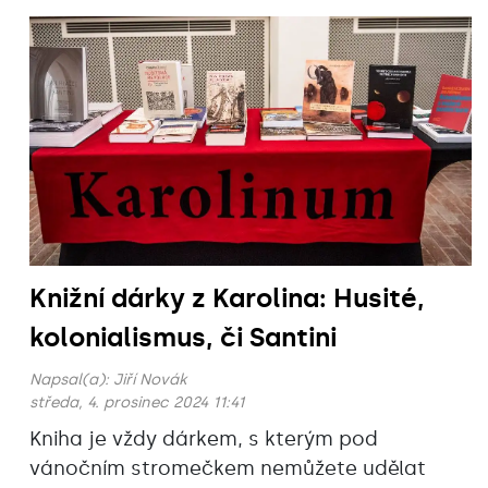
Knižní dárky z Karolina: Husité,
kolonialismus, či Santini
Napsal(a):
Jiří Novák
středa, 4. prosinec 2024 11:41
Kniha je vždy dárkem, s kterým pod
vánočním stromečkem nemůžete udělat