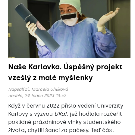
Naše Karlovka. Úspěšný projekt
vzešlý z malé myšlenky
Napsal(a):
Marcela Uhlíková
neděle, 29. leden 2023 13:42
Když v červnu 2022 přišlo vedení Univerzity
Karlovy s výzvou
UKa!
, jež hodlala rozčeřit
poklidné prázdninové vlnky studentského
života, chytili šanci za pačesy. Teď část