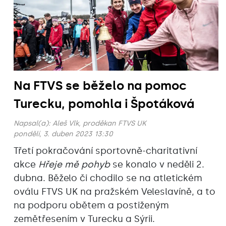
Na FTVS se běželo na pomoc
Turecku, pomohla i Špotáková
Napsal(a):
Aleš Vlk, proděkan FTVS UK
pondělí, 3. duben 2023 13:30
Třetí pokračování sportovně-charitativní
akce
Hřeje mě pohyb
se konalo v neděli 2.
dubna. Běželo či chodilo se na atletickém
oválu FTVS UK na pražském Veleslavíně, a to
na podporu obětem a postiženým
zemětřesením v Turecku a Sýrii.