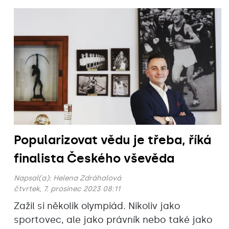
Popularizovat vědu je třeba, říká
finalista Českého vševěda
Napsal(a):
Helena Zdráhalová
čtvrtek, 7. prosinec 2023 08:11
Zažil si několik olympiád. Nikoliv jako
sportovec, ale jako právník nebo také jako