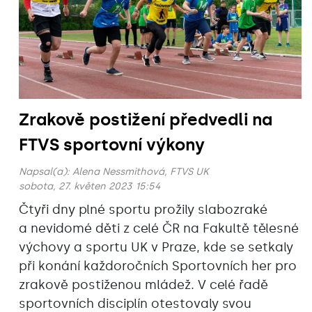
Zrakově postižení předvedli na
FTVS sportovní výkony
Napsal(a):
Alena Nessmithová, FTVS UK
sobota, 27. květen 2023 15:54
Čtyři dny plné sportu prožily slabozraké
a nevidomé děti z celé ČR na Fakultě tělesné
výchovy a sportu UK v Praze, kde se setkaly
při konání každoročních Sportovních her pro
zrakově postiženou mládež. V celé řadě
sportovních disciplín otestovaly svou