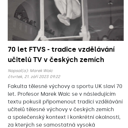
70 let FTVS - tradice vzdělávání
učitelů TV v českých zemích
Napsal(a):
Marek Waic
čtvrtek, 21. září 2023 09:22
Fakulta tělesné výchovy a sportu UK slaví 70
let. Profesor Marek Waic se v následujícím
textu pokusil připomenout tradici vzdělávání
učitelů tělesné výchovy v českých zemích
a společenský kontext i konkrétní okolnosti,
za kterých se samostatná vysoká