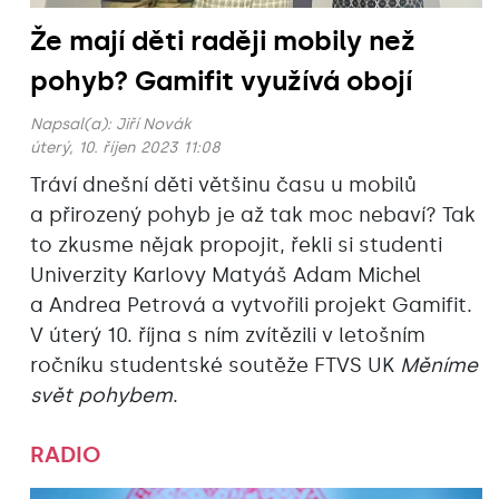
Že mají děti raději mobily než
pohyb? Gamifit využívá obojí
Napsal(a):
Jiří Novák
úterý, 10. říjen 2023 11:08
Tráví dnešní děti většinu času u mobilů
a přirozený pohyb je až tak moc nebaví? Tak
to zkusme nějak propojit, řekli si studenti
Univerzity Karlovy Matyáš Adam Michel
a Andrea Petrová a vytvořili projekt Gamifit.
V úterý 10. října s ním zvítězili v letošním
ročníku studentské soutěže FTVS UK
Měníme
svět pohybem
.
RADIO