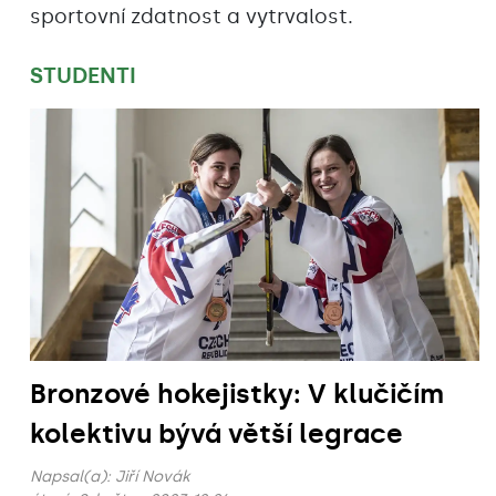
sportovní zdatnost a vytrvalost.
STUDENTI
Bronzové hokejistky: V klučičím
kolektivu bývá větší legrace
Napsal(a):
Jiří Novák