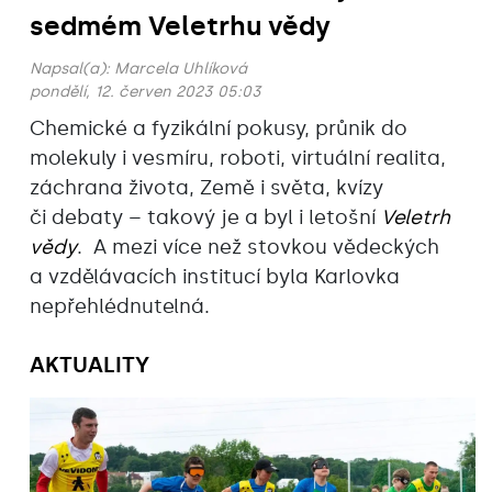
sedmém Veletrhu vědy
Napsal(a):
Marcela Uhlíková
pondělí, 12. červen 2023 05:03
Chemické a fyzikální pokusy, průnik do
molekuly i vesmíru, roboti, virtuální realita,
záchrana života, Země i světa, kvízy
či debaty – takový je a byl i letošní
Veletrh
vědy
. A mezi více než stovkou vědeckých
a vzdělávacích institucí byla Karlovka
nepřehlédnutelná.
AKTUALITY