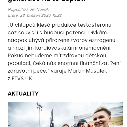
Napsal(a):
Jiří Novák
úterý, 28. březen 2023 12:22
„U chlapců klesá produkce testosteronu,
což souvisí i s budoucí potencí. Dívkám
naopak ubývá přirozené tvorby estrogenu
a hrozí jim kardiovaskulární onemocnění.
Pokud nebudeme mít zdravou dětskou
populaci, čeká nás enormní finanční zatížení
zdravotní péče,“ varuje Martin Musálek
z FTVS UK.
AKTUALITY