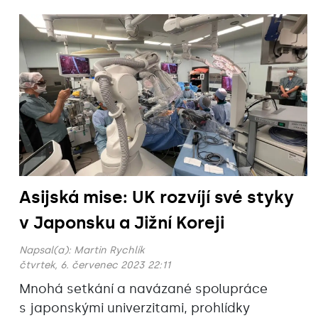
Asijská mise: UK rozvíjí své styky
v Japonsku a Jižní Koreji
Napsal(a):
Martin Rychlík
čtvrtek, 6. červenec 2023 22:11
Mnohá setkání a navázané spolupráce
s japonskými univerzitami, prohlídky