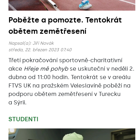
Poběžte a pomozte. Tentokrát
obětem zemětřesení
Napsal(a):
Jiří Novák
středa, 22. březen 2023 07:40
Třetí pokračování sportovně-charitativní
akce
Hřeje mě pohyb
se uskuteční v neděli 2.
dubna od 11:00 hodin. Tentokrát se v areálu
FTVS UK na pražském Veleslavíně poběží na
podporu obětem zemětřesení v Turecku
a Sýrii.
STUDENTI