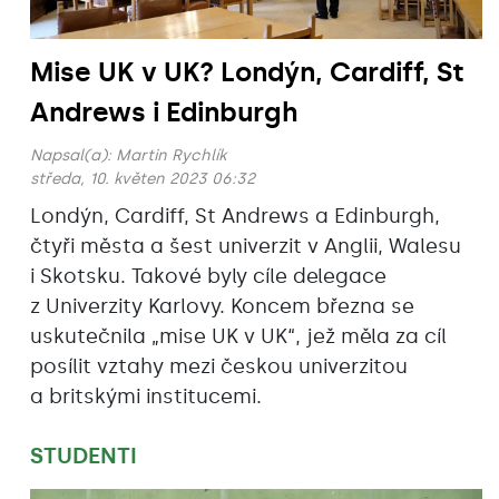
Mise UK v UK? Londýn, Cardiff, St
Andrews i Edinburgh
Napsal(a):
Martin Rychlík
středa, 10. květen 2023 06:32
Londýn, Cardiff, St Andrews a Edinburgh,
čtyři města a šest univerzit v Anglii, Walesu
i Skotsku. Takové byly cíle delegace
z Univerzity Karlovy. Koncem března se
uskutečnila „mise UK v UK“, jež měla za cíl
posílit vztahy mezi českou univerzitou
a britskými institucemi.
STUDENTI