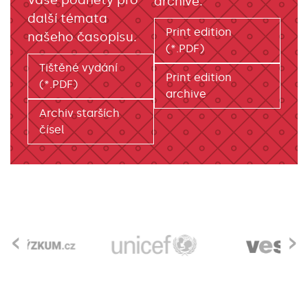
Vaše podněty pro
archive.
další témata
Print edition
našeho časopisu.
(*.PDF)
Tištěné vydání
Print edition
(*.PDF)
archive
Archiv starších
čísel
‹
›