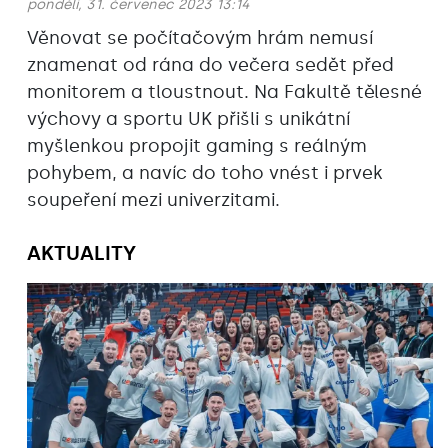
pondělí, 31. červenec 2023 13:14
Věnovat se počítačovým hrám nemusí
znamenat od rána do večera sedět před
monitorem a tloustnout. Na Fakultě tělesné
výchovy a sportu UK přišli s unikátní
myšlenkou propojit gaming s reálným
pohybem, a navíc do toho vnést i prvek
soupeření mezi univerzitami.
AKTUALITY