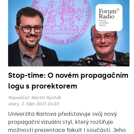
Stop-time: O novém propagačním
logu s prorektorem
Napsal(a):
Martin Rychlík
úterý, 3. říjen 2023 04:03
Univerzita Karlova představuje svůj nový
propagační vizuální styl, který rozšiřuje
možnosti prezentace fakult i součástí. Jeho