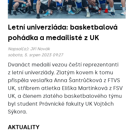
Letní univerziáda: basketbalová
pohádka a medailisté z UK
Napsal(a):
Jiří Novák
sobota, 5. srpen 2023 09:27
Dvanáct medailí vezou čeští reprezentanti
z letní univerziády. Zlatým kovem k tomu
přispěla veslařka Anna Šantrůčková z FTVS
UK, stříbrem atletka Eliška Martínková z FSV
UK, a členem zlatého basketbalového týmu
byl student Právnické fakulty UK Vojtěch
Sýkora.
AKTUALITY