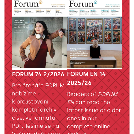
FORUM EN 14
FORUM 74 2/2026
2025/26
Pro čtenáře FORUM
nabízíme
Readers of
FORUM
k prolistování
EN
can read the
kompletní archiv
latest issue or older
čísel ve formátu
ones in our
PDF. Těšíme se na
complete online