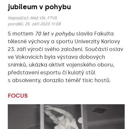
jubileum v pohybu
Napsal(a):
Aleš Vlk, FTVS
pondělí, 25. září 2023 11:08
S mottem
70 let v pohybu
slavila Fakulta
tělesné výchovy a sportu Univerzity Karlovy
23. září výročí svého založení. Součástí oslav
ve Vokovicích byla výstava dobových
snímků, ukázka aktivit vojenského oboru,
představení esportu či kulatý stůl
s absolventy, dorazilo téměř tisíc hostů.
FOCUS