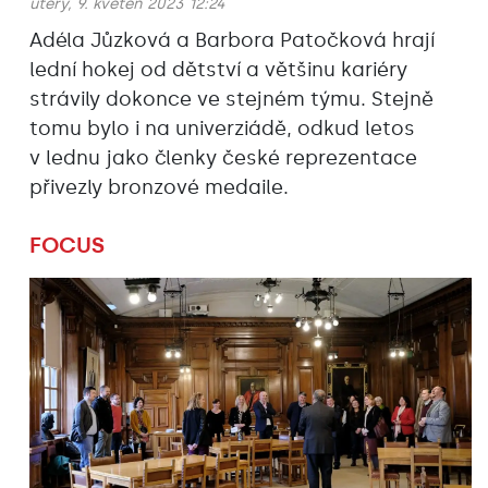
úterý, 9. květen 2023 12:24
Adéla Jůzková a Barbora Patočková hrají
lední hokej od dětství a většinu kariéry
strávily dokonce ve stejném týmu. Stejně
tomu bylo i na univerziádě, odkud letos
v lednu jako členky české reprezentace
přivezly bronzové medaile.
FOCUS