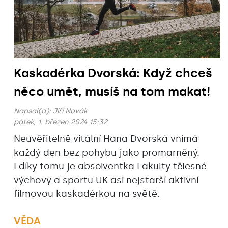
Kaskadérka Dvorská: Když chceš
něco umět, musíš na tom makat!
Napsal(a):
Jiří Novák
pátek, 1. březen 2024 15:32
Neuvěřitelně vitální Hana Dvorská vnímá
každý den bez pohybu jako promarněný.
I díky tomu je absolventka Fakulty tělesné
výchovy a sportu UK asi nejstarší aktivní
filmovou kaskadérkou na světě.
VĚDA