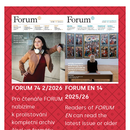
FORUM EN 14
FORUM 74 2/2026
2025/26
Pro čtenáře FORUM
nabízíme
Readers of
FORUM
k prolistování
EN
can read the
kompletní archiv
latest issue or older