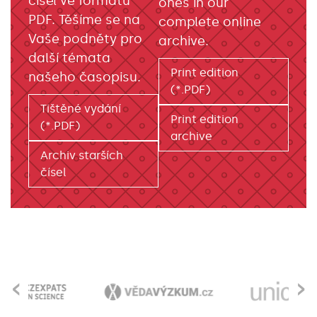
čísel ve formátu
ones in our
PDF. Těšíme se na
complete online
Vaše podněty pro
archive.
další témata
Print edition
našeho časopisu.
(*.PDF)
Tištěné vydání
Print edition
(*.PDF)
archive
Archiv starších
čísel
‹
›