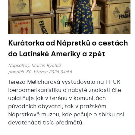
Kurátorka od Náprstků o cestách
do Latinské Ameriky a zpět
Napsal(a):
Martin Rychlík
pondělí, 30. březen 2026 04:56
Tereza Melicharová vystudovala na FF UK
iberoamerikanistiku a nabyté znalosti čile
uplatňuje jak v terénu v komunitách
původních obyvatel, tak v pražském
Náprstkově muzeu, kde pečuje o sbírku asi
devatenácti tisíc předmětů.