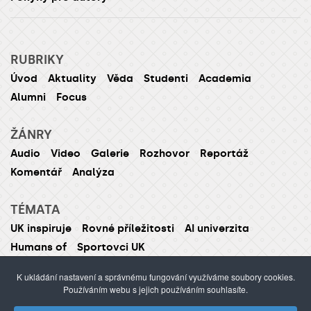
RUBRIKY
Úvod
Aktuality
Věda
Studenti
Academia
Alumni
Focus
ŽÁNRY
Audio
Video
Galerie
Rozhovor
Reportáž
Komentář
Analýza
TÉMATA
UK inspiruje
Rovné příležitosti
AI univerzita
Humans of
Sportovci UK
K ukládání nastavení a správnému fungování využíváme soubory cookies.
Používáním webu s jejich používáním souhlasíte.
ISSN 1214-5726 (tištěná verze ISSN 1211-1724)