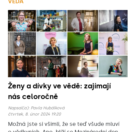
VĚDA
Ženy a dívky ve vědě: zajímají
nás celoročně
Napsal(a):
Pavla Hubálková
čtvrtek, 8. únor 2024 19:20
Možná jste si všimli, že se teď všude mluví
o vědkyních. Ano, blíží se Mezinárodní den