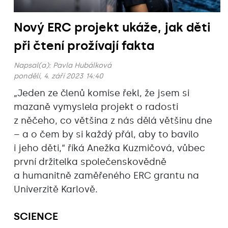
Nový ERC projekt ukáže, jak děti
při čtení prožívají fakta
Napsal(a):
Pavla Hubálková
pondělí, 4. září 2023 14:40
„Jeden ze členů komise řekl, že jsem si
mazaně vymyslela projekt o radosti
z něčeho, co většina z nás dělá většinu dne
– a o čem by si každý přál, aby to bavilo
i jeho děti,“ říká Anežka Kuzmičová, vůbec
první držitelka společenskovědně
a humanitně zaměřeného ERC grantu na
Univerzitě Karlově.
SCIENCE