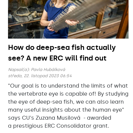
How do deep-sea fish actually
see? A new ERC will find out
Napsal(a):
Pavla Hubálková
středa, 22. listopad 2023 06:54
"Our goal is to understand the limits of what
the vertebrate eye is capable of! By studying
the eye of deep-sea fish, we can also learn
many useful insights about the human eye"
says CU's Zuzana Musilová - awarded
a prestigious ERC Consolidator grant.