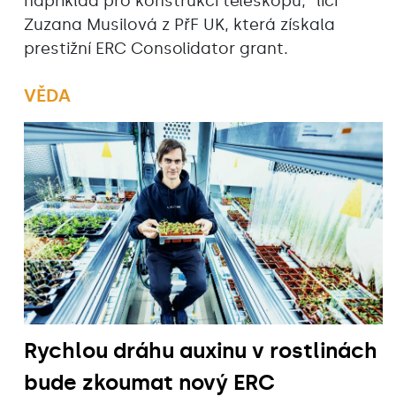
například pro konstrukci teleskopů,“ líčí
Zuzana Musilová z PřF UK, která získala
prestižní ERC Consolidator grant.
VĚDA
Rychlou dráhu auxinu v rostlinách
bude zkoumat nový ERC