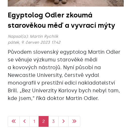
Egyptolog Odler zkoumá
starověkou měď a vyvrací mýty
Napsal(a):
Martin Rychlík
pátek, 9. červen 2023 17:42
Původem slovenský egyptolog Martin Odler
se věnuje výzkumu starověké mědi
a kovových nástrojů. Nyní působí na
Newcastle University, čerstvě vydal
monografii v prestižní edici nakladatelství
Brill. „Bez Univerzity Karlovy bych nebyl tam,
kde jsem,“ říká doktor Martin Odler.
1
2
3