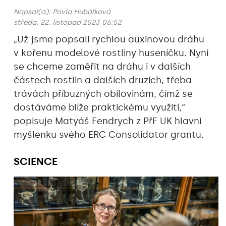
Napsal(a):
Pavla Hubálková
středa, 22. listopad 2023 06:52
„Už jsme popsali rychlou auxinovou dráhu
v kořenu modelové rostliny huseníčku. Nyní
se chceme zaměřit na dráhu i v dalších
částech rostlin a dalších druzích, třeba
trávách příbuzných obilovinám, čímž se
dostáváme blíže praktickému využití,“
popisuje Matyáš Fendrych z PřF UK hlavní
myšlenku svého ERC Consolidator grantu.
SCIENCE