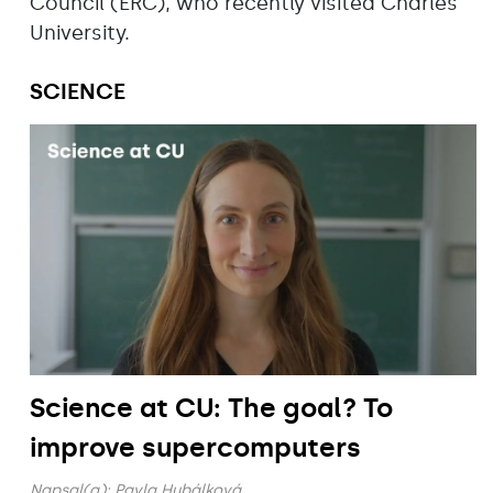
Council (ERC), who recently visited Charles
University.
SCIENCE
Science at CU: The goal? To
improve supercomputers
Napsal(a):
Pavla Hubálková