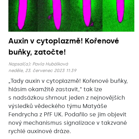
Auxin v cytoplazmě! Kořenové
buňky, zatočte!
Napsal(a):
Pavla Hubálková
neděle, 23. červenec 2023 11:39
„Tady auxin v cytoplazmě! Kořenové buňky,
hlásím okamžitě zastavit,“ tak lze
s nadsázkou shrnout jeden z nejnovějších
výsledků vědeckého týmu Matyáše
Fendrycha z PřF UK. Podařilo se jim objevit
nový mechanismus signalizace v takzvané
rychlé auxinové dráze.