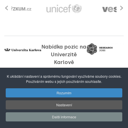
‹
›
Nabídka pozic na
Univerzitě
Karlově
K ukládání nastavení a správnému fungování využíváme soubory cookies.
Používáním webu s jejich používáním souhlasíte.
Rozumím
Nastavení
forum@cuni.cz
E-mail:
Další informace
Tel.:
+420 224 491 248
Ovocný trh 3–5, 116 36 Praha 1