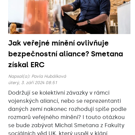
Jak veřejné mínění ovlivňuje
bezpečnostní aliance? Smetana
získal ERC
Napsal(a):
Pavla Hubálková
úterý, 3. září 2024 08:51
Dodržují se kolektivní závazky v rámci
vojenských aliancí, nebo se reprezentanti
daných zemí nakonec rozhodují spíše podle
rozmarů veřejného mínění? I touto otázkou
se bude zabývat Michal Smetana z Fakulty
sociálních věd UK, který uspěl v klání