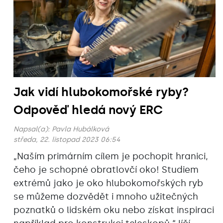
Jak vidí hlubokomořské ryby?
Odpověď hledá nový ERC
Napsal(a):
Pavla Hubálková
středa, 22. listopad 2023 06:54
„Naším primárním cílem je pochopit hranici,
čeho je schopné obratlovčí oko! Studiem
extrémů jako je oko hlubokomořských ryb
se můžeme dozvědět i mnoho užitečných
poznatků o lidském oku nebo získat inspiraci