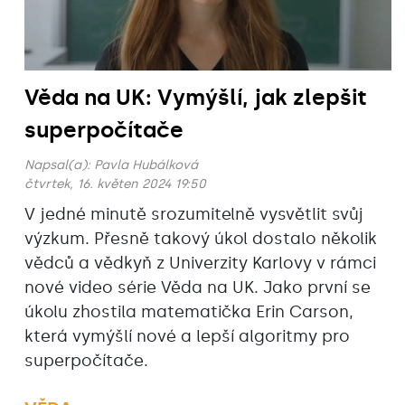
Věda na UK: Vymýšlí, jak zlepšit
superpočítače
Napsal(a):
Pavla Hubálková
čtvrtek, 16. květen 2024 19:50
V jedné minutě srozumitelně vysvětlit svůj
výzkum. Přesně takový úkol dostalo několik
vědců a vědkyň z Univerzity Karlovy v rámci
nové video série Věda na UK. Jako první se
úkolu zhostila matematička Erin Carson,
která vymýšlí nové a lepší algoritmy pro
superpočítače.