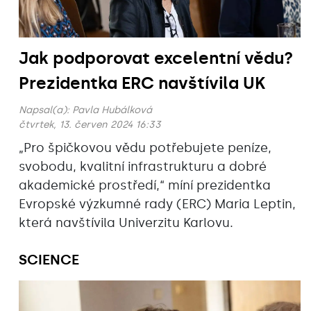
Jak podporovat excelentní vědu?
Prezidentka ERC navštívila UK
Napsal(a):
Pavla Hubálková
čtvrtek, 13. červen 2024 16:33
„Pro špičkovou vědu potřebujete peníze,
svobodu, kvalitní infrastrukturu a dobré
akademické prostředí,“ míní prezidentka
Evropské výzkumné rady (ERC) Maria Leptin,
která navštívila Univerzitu Karlovu.
SCIENCE