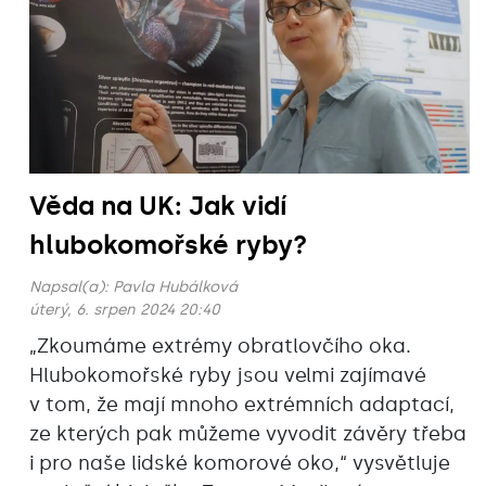
Věda na UK: Jak vidí
hlubokomořské ryby?
Napsal(a):
Pavla Hubálková
úterý, 6. srpen 2024 20:40
„Zkoumáme extrémy obratlovčího oka.
Hlubokomořské ryby jsou velmi zajímavé
v tom, že mají mnoho extrémních adaptací,
ze kterých pak můžeme vyvodit závěry třeba
i pro naše lidské komorové oko,“ vysvětluje