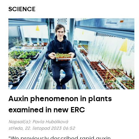
SCIENCE
Auxin phenomenon in plants
examined in new ERC
Napsal(a):
Pavla Hubálková
středa, 22. listopad 2023 06:52
"We previously described rapid auxin