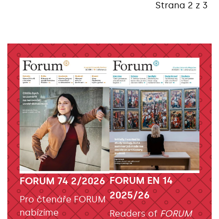
Strana 2 z 3
FORUM EN 14
FORUM 74 2/2026
2025/26
Pro čtenáře FORUM
nabízíme
Readers of
FORUM