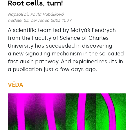
Root cells, turn!
Napsal(a):
Pavla Hubálková
neděle, 23. červenec 2023 11:39
A scientific team led by Matyáš Fendrych
from the Faculty of Science of Charles
University has succeeded in discovering
a new signalling mechanism in the so-called
fast auxin pathway. And explained results in
a publication just a few days ago.
VĚDA