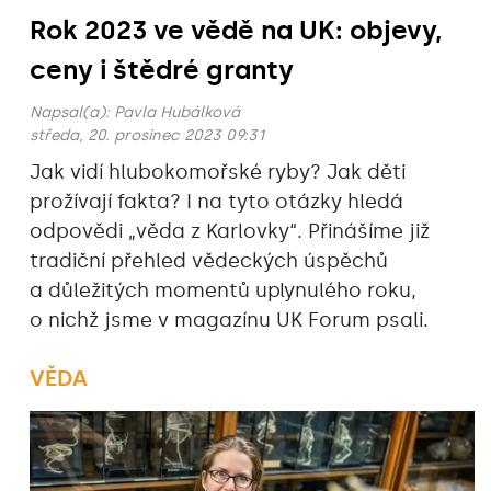
Rok 2023 ve vědě na UK: objevy,
ceny i štědré granty
Napsal(a):
Pavla Hubálková
středa, 20. prosinec 2023 09:31
Jak vidí hlubokomořské ryby? Jak děti
prožívají fakta? I na tyto otázky hledá
odpovědi „věda z Karlovky“. Přinášíme již
tradiční přehled vědeckých úspěchů
a důležitých momentů uplynulého roku,
o nichž jsme v magazínu UK Forum psali.
VĚDA