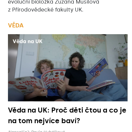
evoluční bioložka Zuzana Musilová
z Přírodovědecké fakulty UK.
VĚDA
Věda na UK: Proč děti čtou a co je
na tom nejvíce baví?