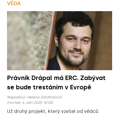
VĚDA
Právník Drápal má ERC. Zabývat
se bude trestáním v Evropě
Napsal(a):
Helena Zdráhalová
čtvrtek, 4. září 2025 10:00
Už druhý projekt, který vzešel od vědců