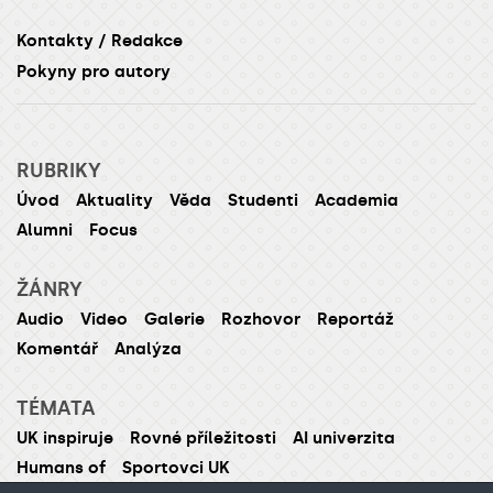
Kontakty / Redakce
Pokyny pro autory
RUBRIKY
Úvod
Aktuality
Věda
Studenti
Academia
Alumni
Focus
ŽÁNRY
Audio
Video
Galerie
Rozhovor
Reportáž
Komentář
Analýza
TÉMATA
UK inspiruje
Rovné příležitosti
AI univerzita
Humans of
Sportovci UK