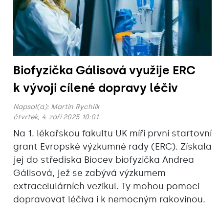
Biofyzička Gálisová využije ERC
k vývoji cílené dopravy léčiv
Napsal(a):
Martin Rychlík
čtvrtek, 4. září 2025 10:01
Na 1. lékařskou fakultu UK míří první startovní
grant Evropské výzkumné rady (ERC). Získala
jej do střediska Biocev biofyzička Andrea
Gálisová, jež se zabývá výzkumem
extracelulárních vezikul. Ty mohou pomoci
dopravovat léčiva i k nemocným rakovinou.