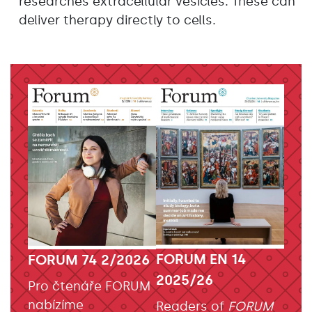
researches extracellular vesicles. These can
deliver therapy directly to cells.
FORUM EN 14
FORUM 74 2/2026
2025/26
Pro čtenáře FORUM
nabízíme
Readers of
FORUM