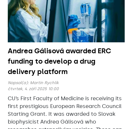
Andrea Gálisová awarded ERC
funding to develop a drug
delivery platform
Napsal(a):
Martin Rychlík
čtvrtek, 4. září 2025 10:00
CU’s First Faculty of Medicine is receiving its
first prestigious European Research Council
Starting Grant. It was awarded to Slovak
biophysicist Andrea Gálisová who