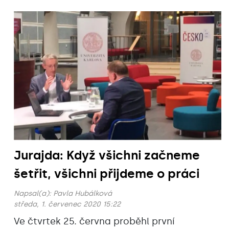
Jurajda: Když všichni začneme
šetřit, všichni přijdeme o práci
Napsal(a):
Pavla Hubálková
středa, 1. červenec 2020 15:22
Ve čtvrtek 25. června proběhl první