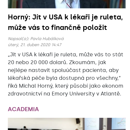
Horný: Jít v USA k lékaři je ruleta,
může vás to finančně položit
Napsal(a):
Pavla Hubálková
úterý, 21. duben 2020 14:47
„‎Jít v USA k lékaři je ruleta, může vás to stát
20 nebo 20 000 dolarů. Zkoumám, jak
nejlépe nastavit spoluúčast pacienta, aby
lékařská péče byla dostupná pro všechny,“‎
říká Michal Horný, který působí jako ekonom
zdravotnictví na Emory University v Atlantě.
ACADEMIA