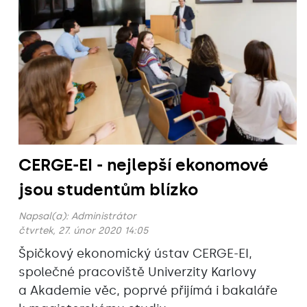
CERGE-EI - nejlepší ekonomové
jsou studentům blízko
Napsal(a):
Administrátor
čtvrtek, 27. únor 2020 14:05
Špičkový ekonomický ústav CERGE-EI,
společné pracoviště Univerzity Karlovy
a Akademie věc, poprvé přijímá i bakaláře