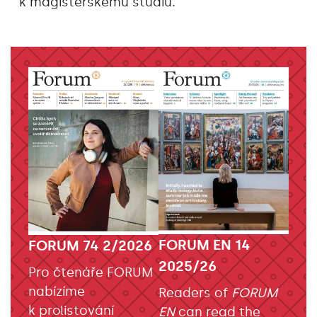
k magisterskému studiu.
FORUM EN 14
FORUM 74 2/2026
2025/26
Pro čtenáře FORUM
nabízíme
Readers of
FORUM
k prolistování
EN
can read the