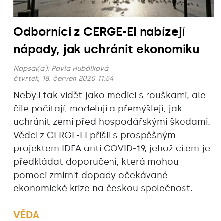
Odborníci z CERGE-EI nabízejí
nápady, jak uchránit ekonomiku
Napsal(a):
Pavla Hubálková
čtvrtek, 18. červen 2020 11:54
Nebyli tak vidět jako medici s rouškami, ale
čile počítají, modelují a přemýšlejí, jak
uchránit zemi před hospodářskými škodami.
Vědci z CERGE-EI přišli s prospěšným
projektem IDEA anti COVID-19, jehož cílem je
předkládat doporučení, která mohou
pomoci zmírnit dopady očekávané
ekonomické krize na českou společnost.
VĚDA