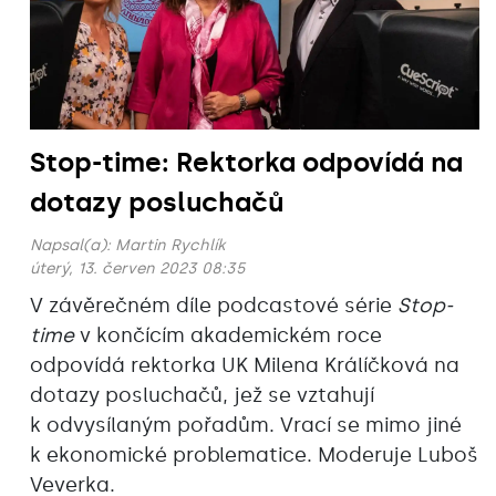
Stop-time: Rektorka odpovídá na
dotazy posluchačů
Napsal(a):
Martin Rychlík
úterý, 13. červen 2023 08:35
V závěrečném díle podcastové série
Stop-
time
v končícím akademickém roce
odpovídá rektorka UK Milena Králíčková na
dotazy posluchačů, jež se vztahují
k odvysílaným pořadům. Vrací se mimo jiné
k ekonomické problematice. Moderuje Luboš
Veverka.