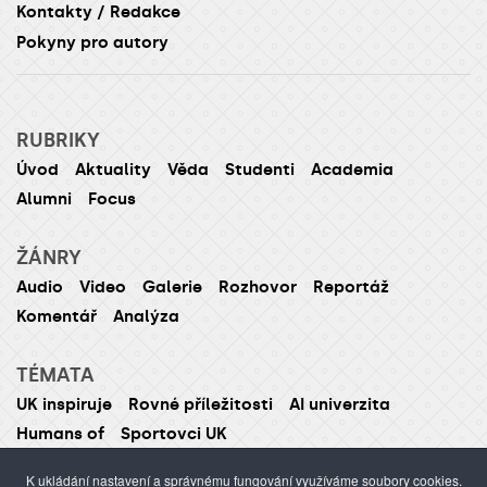
Kontakty / Redakce
Pokyny pro autory
RUBRIKY
Úvod
Aktuality
Věda
Studenti
Academia
Alumni
Focus
ŽÁNRY
Audio
Video
Galerie
Rozhovor
Reportáž
Komentář
Analýza
TÉMATA
UK inspiruje
Rovné příležitosti
AI univerzita
Humans of
Sportovci UK
K ukládání nastavení a správnému fungování využíváme soubory cookies.