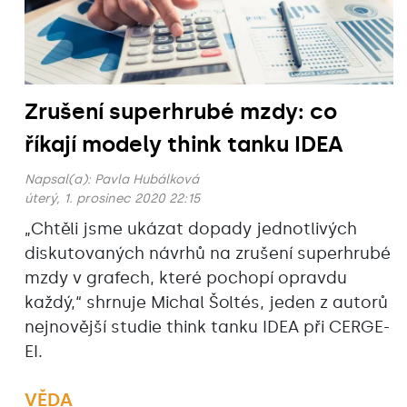
Zrušení superhrubé mzdy: co
říkají modely think tanku IDEA
Napsal(a):
Pavla Hubálková
úterý, 1. prosinec 2020 22:15
„Chtěli jsme ukázat dopady jednotlivých
diskutovaných návrhů na zrušení superhrubé
mzdy v grafech, které pochopí opravdu
každý,“ shrnuje Michal Šoltés, jeden z autorů
nejnovější studie think tanku IDEA při CERGE-
EI.
VĚDA