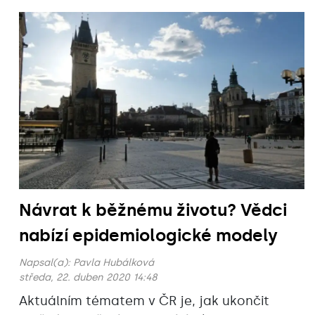
Návrat k běžnému životu? Vědci
nabízí epidemiologické modely
Napsal(a):
Pavla Hubálková
středa, 22. duben 2020 14:48
Aktuálním tématem v ČR je, jak ukončit