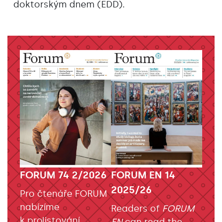
doktorským dnem (EDD).
FORUM EN 14
FORUM 74 2/2026
2025/26
Pro čtenáře FORUM
nabízíme
Readers of
FORUM
k prolistování
EN
can read the