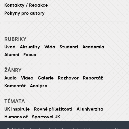
Kontakty / Redakce
Pokyny pro autory
RUBRIKY
Úvod
Aktuality
Věda
Studenti
Academia
Alumni
Focus
ŽÁNRY
Audio
Video
Galerie
Rozhovor
Reportáž
Komentář
Analýza
TÉMATA
UK inspiruje
Rovné příležitosti
AI univerzita
Humans of
Sportovci UK