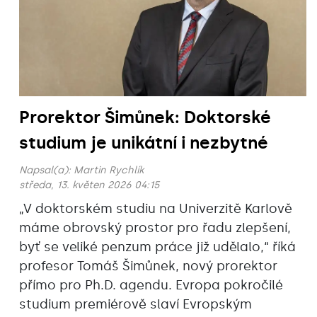
Prorektor Šimůnek: Doktorské
studium je unikátní i nezbytné
Napsal(a):
Martin Rychlík
středa, 13. květen 2026 04:15
„V doktorském studiu na Univerzitě Karlově
máme obrovský prostor pro řadu zlepšení,
byť se veliké penzum práce již udělalo,“ říká
profesor Tomáš Šimůnek, nový prorektor
přímo pro Ph.D. agendu. Evropa pokročilé
studium premiérově slaví Evropským