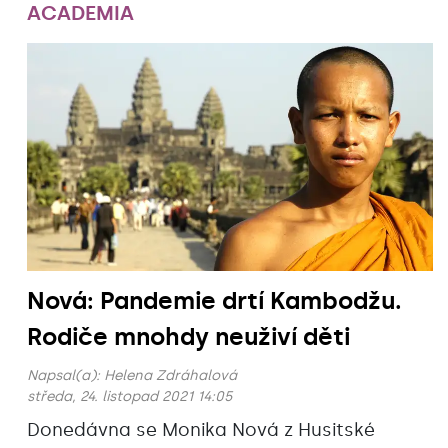
ACADEMIA
Nová: Pandemie drtí Kambodžu.
Rodiče mnohdy neuživí děti
Napsal(a):
Helena Zdráhalová
středa, 24. listopad 2021 14:05
Donedávna se Monika Nová z Husitské