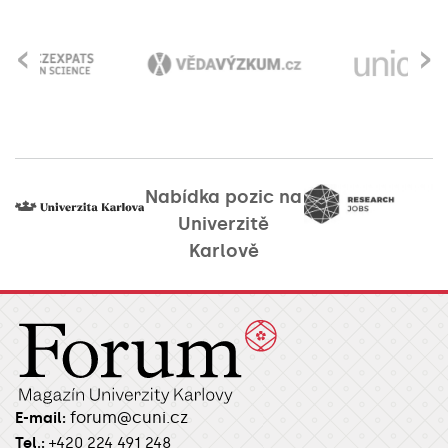
‹
›
Nabídka pozic na
Univerzitě
Karlově
forum@cuni.cz
E-mail:
Tel.:
+420 224 491 248