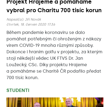
Projekt Hrajeme a pomáháme
vybral pro Charitu 700 tisíc korun
Napsal(a):
Jiří Novák
čtvrtek, 18. červen 2020 17:36
Během pandemie koronaviru se dalo
pomáhat potřebným či ohroženým z nákazy
virem COVID-19 mnoha různými způsoby.
Dokonce i hraním golfu v projektu, za kterým
stojí někdejší vědec UK FTVS Dr. Jan
Loužecký, CSc. Díky projektu Hrajeme
a pomáháme se Charitě ČR podařilo předat
700 tisíc korun.
STUDENTI