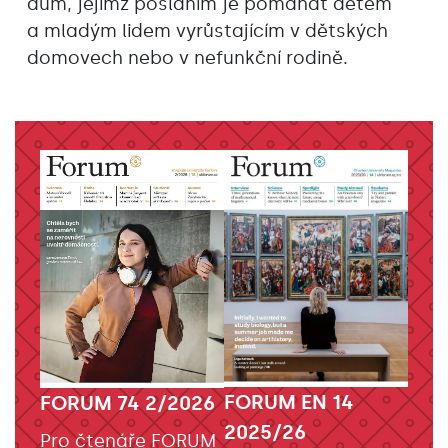
dům, jejímž posláním je pomáhat dětem
a mladým lidem vyrůstajícím v dětských
domovech nebo v nefunkční rodině.
FORUM EN 14
FORUM 74 2/2026
2025/26
Pro čtenáře FORUM