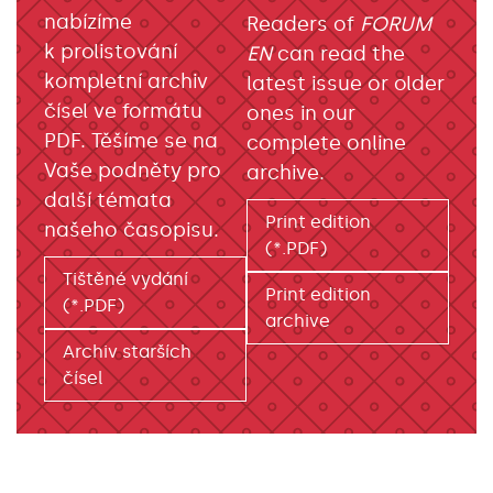
nabízíme
Readers of
FORUM
k prolistování
EN
can read the
kompletní archiv
latest issue or older
čísel ve formátu
ones in our
PDF. Těšíme se na
complete online
Vaše podněty pro
archive.
další témata
Print edition
našeho časopisu.
(*.PDF)
Tištěné vydání
Print edition
(*.PDF)
archive
Archiv starších
čísel