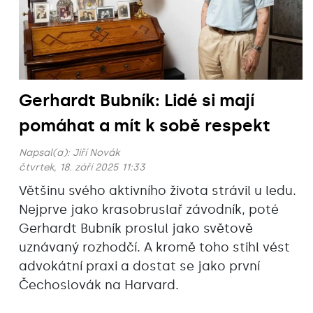
Gerhardt Bubník: Lidé si mají
pomáhat a mít k sobě respekt
Napsal(a):
Jiří Novák
čtvrtek, 18. září 2025 11:33
Většinu svého aktivního života strávil u ledu.
Nejprve jako krasobruslař závodník, poté
Gerhardt Bubník proslul jako světově
uznávaný rozhodčí. A kromě toho stihl vést
advokátní praxi a dostat se jako první
Čechoslovák na Harvard.