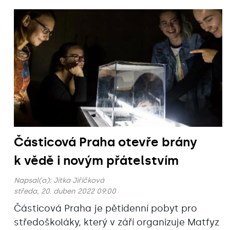
Částicová Praha otevře brány
k vědě i novým přátelstvím
Napsal(a):
Jitka Jiřičková
středa, 20. duben 2022 09:00
Částicová Praha je pětidenní pobyt pro
středoškoláky, který v září organizuje Matfyz