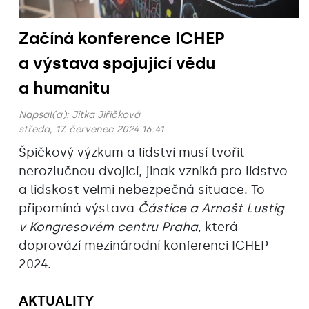
Začíná konference ICHEP
a výstava spojující vědu
a humanitu
Napsal(a):
Jitka Jiřičková
středa, 17. červenec 2024 16:41
Špičkový výzkum a lidství musí tvořit
nerozlučnou dvojici, jinak vzniká pro lidstvo
a lidskost velmi nebezpečná situace. To
připomíná výstava
Částice a Arnošt Lustig
v Kongresovém centru Praha
, která
doprovází mezinárodní konferenci ICHEP
2024.
AKTUALITY