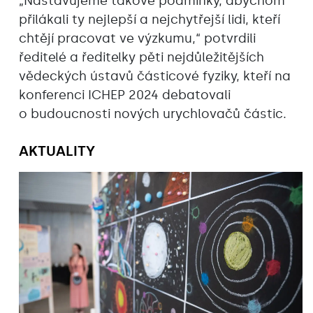
„Nastavujeme takové podmínky, abychom
přilákali ty nejlepší a nejchytřejší lidi, kteří
chtějí pracovat ve výzkumu,“ potvrdili
ředitelé a ředitelky pěti nejdůležitějších
vědeckých ústavů částicové fyziky, kteří na
konferenci ICHEP 2024 debatovali
o budoucnosti nových urychlovačů částic.
AKTUALITY