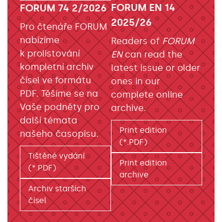
FORUM EN 14
FORUM 74 2/2026
2025/26
Pro čtenáře FORUM
nabízíme
Readers of
FORUM
k prolistování
EN
can read the
kompletní archiv
latest issue or older
čísel ve formátu
ones in our
PDF. Těšíme se na
complete online
Vaše podněty pro
archive.
další témata
Print edition
našeho časopisu.
(*.PDF)
Tištěné vydání
Print edition
(*.PDF)
archive
Archiv starších
čísel