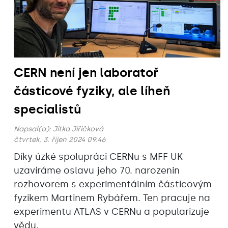
CERN není jen laboratoř
částicové fyziky, ale líheň
specialistů
Napsal(a):
Jitka Jiřičková
čtvrtek, 3. říjen 2024 09:46
Díky úzké spolupráci CERNu s MFF UK
uzavíráme oslavu jeho 70. narozenin
rozhovorem s experimentálním částicovým
fyzikem Martinem Rybářem. Ten pracuje na
experimentu ATLAS v CERNu a popularizuje
vědu.