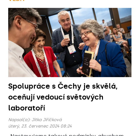
Spolupráce s Čechy je skvělá,
oceňují vedoucí světových
laboratoří
Napsal(a):
Jitka Jiřičková
úterý, 23. červenec 2024 08:24