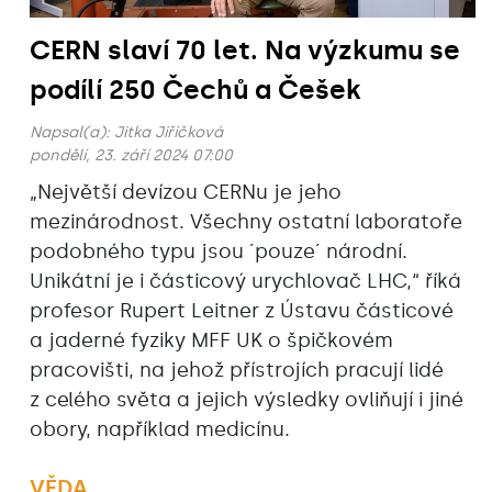
CERN slaví 70 let. Na výzkumu se
podílí 250 Čechů a Češek
Napsal(a):
Jitka Jiřičková
pondělí, 23. září 2024 07:00
„Největší devízou CERNu je jeho
mezinárodnost. Všechny ostatní laboratoře
podobného typu jsou ´pouze´ národní.
Unikátní je i částicový urychlovač LHC,“ říká
profesor Rupert Leitner z Ústavu částicové
a jaderné fyziky MFF UK o špičkovém
pracovišti, na jehož přístrojích pracují lidé
z celého světa a jejich výsledky ovliňují i jiné
obory, například medicínu.
VĚDA