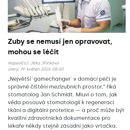
Zuby se nemusí jen opravovat,
mohou se léčit
Napsal(a):
Jitka Jiřičková
úterý, 19. květen 2026 08:00
„Největší ´gamechanger´ v domácí péči je
správné čištění mezizubních prostor,“ říká
stomatolog Jan Schmidt. Mluví o tom, jak
věda posouvá stomatologii k regeneraci
tkání a digitální protetice — a proč může být
kvalitní zdravotnická dokumentace pro
lékaře někdy stejně zásadní jako vrtačka.