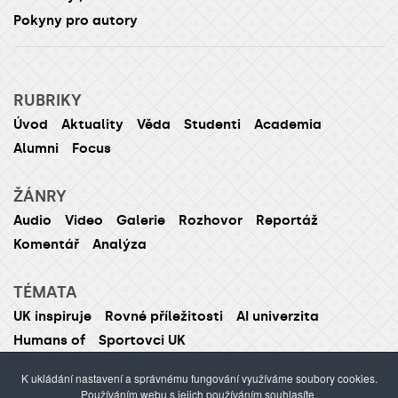
Pokyny pro autory
RUBRIKY
Úvod
Aktuality
Věda
Studenti
Academia
Alumni
Focus
ŽÁNRY
Audio
Video
Galerie
Rozhovor
Reportáž
Komentář
Analýza
TÉMATA
UK inspiruje
Rovné příležitosti
AI univerzita
Humans of
Sportovci UK
K ukládání nastavení a správnému fungování využíváme soubory cookies.
Používáním webu s jejich používáním souhlasíte.