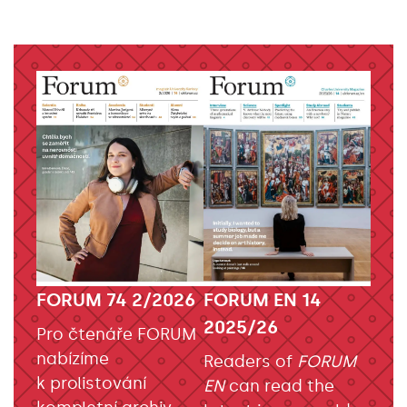
FORUM EN 14
FORUM 74 2/2026
2025/26
Pro čtenáře FORUM
nabízíme
Readers of
FORUM
k prolistování
EN
can read the