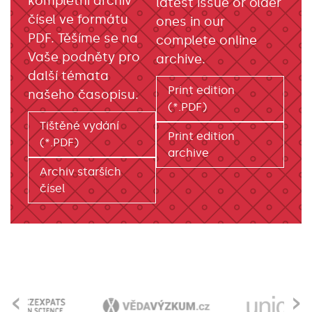
kompletní archiv
latest issue or older
čísel ve formátu
ones in our
PDF. Těšíme se na
complete online
Vaše podněty pro
archive.
další témata
Print edition
našeho časopisu.
(*.PDF)
Tištěné vydání
Print edition
(*.PDF)
archive
Archiv starších
čísel
‹
›