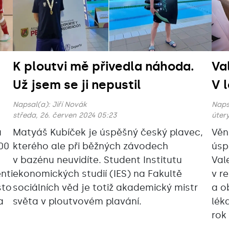
K ploutvi mě přivedla náhoda.
Va
Už jsem se ji nepustil
V 
Napsal(a):
Jiří Novák
Naps
středa, 26. červen 2024 05:23
úterý
a
Matyáš Kubíček je úspěšný český plavec,
Věn
600
kterého ale při běžných závodech
úsp
v bazénu neuvidíte. Student Institutu
Val
nti
ekonomických studií (IES) na Fakultě
v r
sto
sociálních věd je totiž akademický mistr
a o
a
světa v ploutvovém plavání.
lék
rok