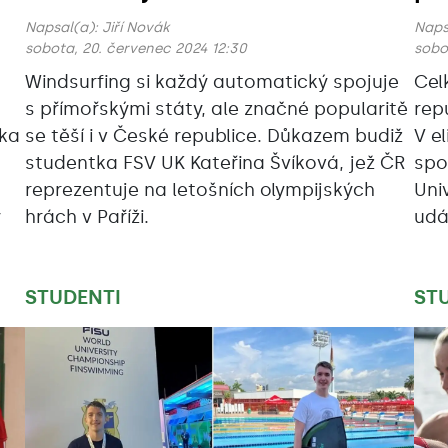
Napsal(a):
Jiří Novák
Naps
sobota, 20. červenec 2024 12:30
sobo
Windsurfing si každý automatický spojuje
Cel
s přímořskými státy, ale značné popularitě
repu
ika
se těší i v České republice. Důkazem budiž
V e
studentka FSV UK Kateřina Švíková, jež ČR
spo
reprezentuje na letošních olympijských
Uni
y
hrách v Paříži.
udá
STUDENTI
ST