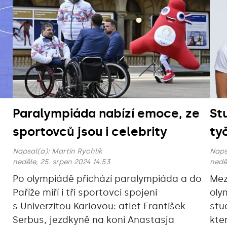
Paralympiáda nabízí emoce, ze
St
sportovců jsou i celebrity
ty
Napsal(a):
Martin Rychlík
Naps
neděle, 25. srpen 2024 14:53
neděl
Po olympiádě přichází paralympiáda a do
Mez
Paříže míří i tři sportovci spojeni
oly
s Univerzitou Karlovou: atlet František
stu
Serbus, jezdkyně na koni Anastasja
kte