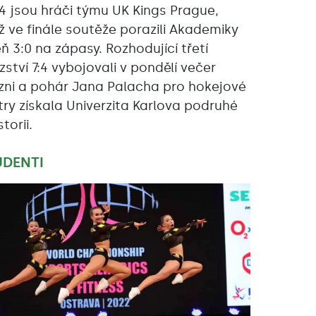
4 jsou hráči týmu UK Kings Prague,
ž ve finále soutěže porazili Akademiky
eň 3:0 na zápasy. Rozhodující třetí
zství 7:4 vybojovali v pondělí večer
lzni a pohár Jana Palacha pro hokejové
try získala Univerzita Karlova podruhé
storii.
UDENTI