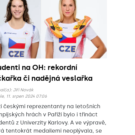
udenti na OH: rekordní
čkařka či nadějná veslařka
al(a):
Jiří Novák
e, 11. srpen 2024 07:06
i českými reprezentanty na letošních
mpijských hrách v Paříži bylo i třináct
dentů z Univerzity Karlovy. A ve výpravě,
rá tentokrát medailemi neoplývala, se