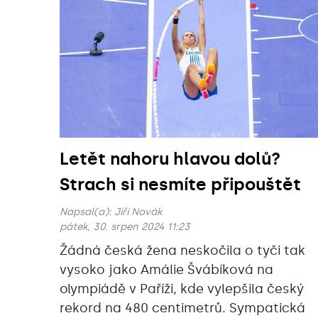
Letět nahoru hlavou dolů?
Strach si nesmíte připouštět
Napsal(a):
Jiří Novák
pátek, 30. srpen 2024 11:23
Žádná česká žena neskočila o tyči tak
vysoko jako Amálie Švábíková na
olympiádě v Paříži, kde vylepšila český
rekord na 480 centimetrů. Sympatická