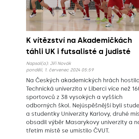
K vítězství na Akademičkách
táhli UK i futsalisté a judisté
Napsal(a):
Jiří Novák
pondělí, 1. červenec 2024 05:59
Na Českých akademických hrách hostil
Technická univerzita v Liberci více než 1
sportovců z 38 vysokých a vyšších
odborných škol. Nejúspěšnější byli stude
a studentky Univerzity Karlovy, druhé mí
obsadil výběr Masarykovy univerzity a n
třetím místě se umístilo ČVUT.