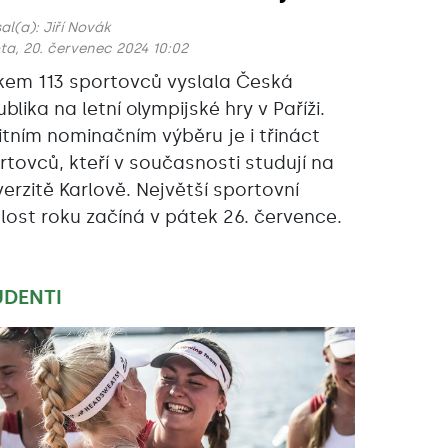
al(a):
Jiří Novák
ta, 20. červenec 2024 10:02
kem 113 sportovců vyslala Česká
blika na letní olympijské hry v Paříži.
litním nominačním výběru je i třináct
rtovců, kteří v současnosti studují na
verzitě Karlově. Největší sportovní
lost roku začíná v pátek 26. července.
UDENTI