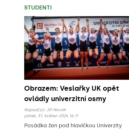
STUDENTI
Obrazem: Veslařky UK opět
ovládly univerzitní osmy
Napsal(a):
Jiří Novák
pátek, 31. květen 2024 16:11
Posádka žen pod hlavičkou Univerzity