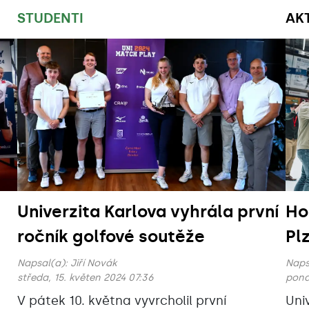
STUDENTI
AK
Univerzita Karlova vyhrála první
Ho
ročník golfové soutěže
Pl
Napsal(a):
Jiří Novák
Naps
středa, 15. květen 2024 07:36
pond
V pátek 10. května vyvrcholil první
Uni