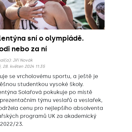
lentýna sní o olympiádě.
lodi nebo za ní
al(a):
Jiří Novák
, 28. květen 2024 11:35
uje se vrcholovému sportu, a ještě je
ěšnou studentkou vysoké školy.
entýna Solařová pokukuje po místě
eprezentačním týmu veslařů a veslařek,
bdržela cenu pro nejlepšího absolventa
ařských programů UK za akademický
 2022/23.