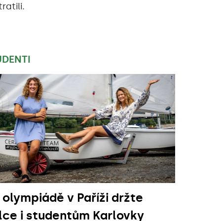
ratili.
UDENTI
 olympiádě v Paříži držte
lce i studentům Karlovky