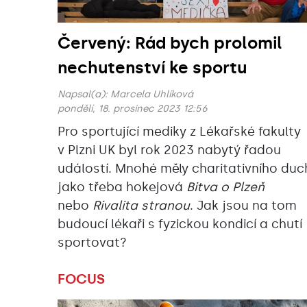
Červený: Rád bych prolomil
nechutenství ke sportu
Napsal(a):
Marcela Uhlíková
pondělí, 18. prosinec 2023 12:56
Pro sportující mediky z Lékařské fakulty
v Plzni UK byl rok 2023 nabytý řadou
událostí. Mnohé měly charitativního duc
jako třeba hokejová
Bitva o Plzeň
nebo
Rivalita stranou
. Jak jsou na tom
budoucí lékaři s fyzickou kondicí a chutí
sportovat?
FOCUS