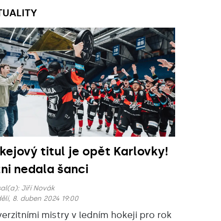
TUALITY
kejový titul je opět Karlovky!
zni nedala šanci
al(a):
Jiří Novák
ělí, 8. duben 2024 19:00
verzitními mistry v ledním hokeji pro rok