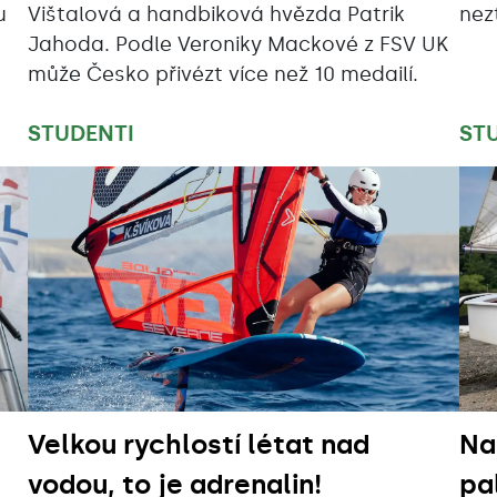
u
Vištalová a handbiková hvězda Patrik
nezt
Jahoda. Podle Veroniky Mackové z FSV UK
může Česko přivézt více než 10 medailí.
STUDENTI
ST
Velkou rychlostí létat nad
Na
vodou, to je adrenalin!
pa