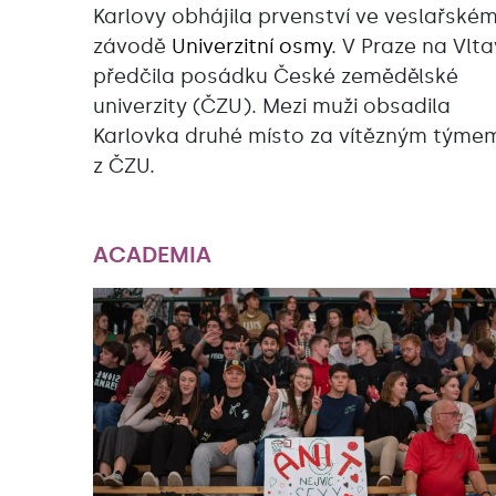
Karlovy obhájila prvenství ve veslařské
závodě
Univerzitní osmy
. V Praze na Vlt
předčila posádku České zemědělské
univerzity (ČZU). Mezi muži obsadila
Karlovka druhé místo za vítězným týme
z ČZU.
ACADEMIA