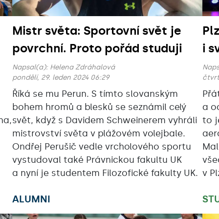
Mistr světa: Sportovní svět je
Pl
povrchní. Proto pořád studuji
i 
Napsal(a):
Helena Zdráhalová
Naps
pondělí, 29. leden 2024 06:29
čtvrt
Říká se mu Perun. S tímto slovanským
Přát
bohem hromů a blesků se seznámil celý
a o
ha,
svět, když s Davidem Schweinerem vyhráli
to 
mistrovství světa v plážovém volejbale.
aer
Ondřej Perušič vedle vrcholového sportu
Mal
vystudoval také Právnickou fakultu UK
vše
a nyní je studentem Filozofické fakulty UK.
v Pl
ALUMNI
ST