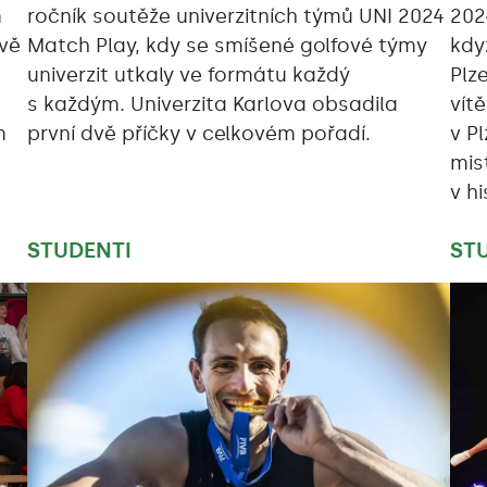
m
ročník soutěže univerzitních týmů UNI 2024
202
avě
Match Play, kdy se smíšené golfové týmy
kdy
univerzit utkaly ve formátu každý
Plz
s každým. Univerzita Karlova obsadila
vítě
m
první dvě příčky v celkovém pořadí.
v P
mis
v hi
STUDENTI
ST