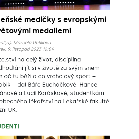
zeňské medičky s evropskými
světovými medailemi
al(a):
Marcela Uhlíková
ek, 9. listopad 2023 16:04
elství na celý život, disciplína
dhodlání jít si v životě za svým snem –
je oč tu běží a co vrcholový sport –
obik – dal Báře Bucháčkové, Hance
ánové a Lucii Karáskové, studentkám
obecného lékařství na Lékařské fakultě
zni UK.
UDENTI